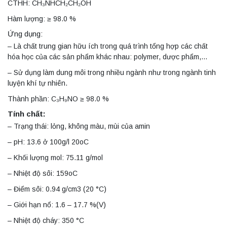
CTHH: CH₃NHCH₂CH₂OH
Hàm lượng: ≥ 98.0 %
Ứng dụng:
– Là chất trung gian hữu ích trong quá trình tổng hợp các chất
hóa học của các sản phẩm khác nhau: polymer, dược phẩm,…
– Sử dụng làm dung môi trong nhiều ngành như trong ngành tinh
luyện khí tự nhiên.
Thành phần: C₃H₉NO ≥ 98.0 %
Tính chất:
– Trạng thái: lỏng, không màu, mùi của amin
– pH: 13.6 ở 100g/l 20oC
– Khối lượng mol: 75.11 g/mol
– Nhiệt độ sôi: 159oC
– Điểm sôi: 0.94 g/cm3 (20 °C)
– Giới hạn nổ: 1.6 – 17.7 %(V)
– Nhiệt độ cháy: 350 °C