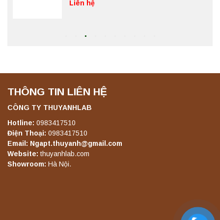
Liên hệ
Máy ly tâm tốc độ thấp để bàn YKL02A
Yonglekang – Máy ly tâm phòng thí nghiệm
Liên hệ
THÔNG TIN LIÊN HỆ
Máy ly tâm tốc độ thấp để bàn TD5A
Yonglekang – Thiết bị ly tâm phòng thí
CÔNG TY THUYANHLAB
nghiệm
Hotline:
0983417510
Liên hệ
Điện Thoại:
0983417510
Email: Ngapt.thuyanh@gmail.com
Máy ly tâm tốc độ thấp để bàn TD5Z
Website:
thuyanhlab.com
Yonglekang – Thiết bị ly tâm phòng thí
Showroom:
Hà Nội.
nghiệm
Liên hệ
Máy ly tâm tốc độ cao để bàn YTG16G
Yonglekang – Thiết bị ly tâm phòng thí