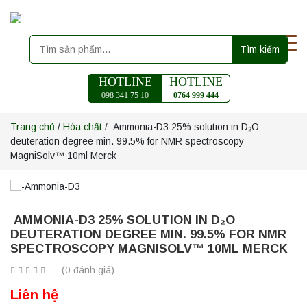
Tìm kiếm
HOTLINE
HOTLINE
098 341 75 10
0764 999 444
Trang chủ
/
Hóa chất
/ Ammonia-D3 25% solution in D₂O
deuteration degree min. 99.5% for NMR spectroscopy
MagniSolv™ 10ml Merck
AMMONIA-D3 25% SOLUTION IN D₂O
DEUTERATION DEGREE MIN. 99.5% FOR NMR
SPECTROSCOPY MAGNISOLV™ 10ML MERCK
(0 đánh giá)
Liên hệ