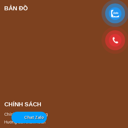
Liên hệ
BẢN ĐỒ
Máy ly tâm tốc độ cao để bàn YTG16B
Yonglekang – Thiết bị ly tâm phòng thí
nghiệm
Liên hệ
Máy quang kế ngọn lửa FP7201 PEAK
chính hãng – Độ chính xác cao, vận hành
ổn định
Liên hệ
Máy quang kế ngọn lửa FP7202 PEAK
chính hãng – Độ chính xác cao, vận hành
ổn định
Liên hệ
CHÍNH SÁCH
Chính sách khách hàng
Chat Zalo
Nồi hấp chân không BKQ-B50V BIOBASE
Hướng dẫn thanh toán
(50 Lít) – Giải pháp tiệt trùng hiệu quả