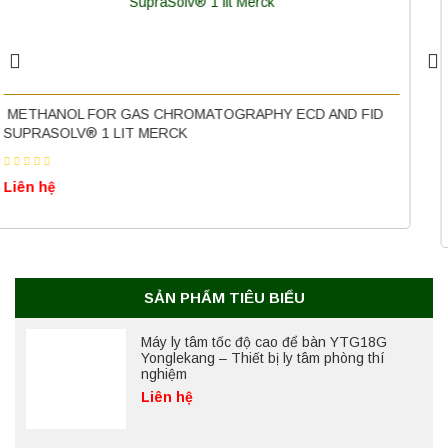
Máy quang kế ngọn lửa FP7202 PEAK
chính hãng – Độ chính xác cao, vận hành
ổn định
Liên hệ
ND FID
FORMALDEHYDE SOLUTION MIN. 37% FREE FRO
STABILIZED WITH ABOUT 10% METHANOL AND C
Nồi hấp chân không BKQ-B50V BIOBASE
CARBONATE FOR HISTOLOGY MERCK
(50 Lít) – Giải pháp tiệt trùng hiệu quả
Liên hệ
Liên hệ
Máy ly tâm tốc độ cao để bàn YTG18G
Yonglekang – Thiết bị ly tâm phòng thí
nghiệm
SẢN PHẨM TIÊU BIỂU
Liên hệ
Máy ly tâm tốc độ thấp để bàn YKL04A
Yonglekang – Máy ly tâm phòng thí nghiệm
Liên hệ