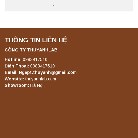
Máy ly tâm tốc độ thấp để bàn YKL02A
Yonglekang – Máy ly tâm phòng thí nghiệm
Liên hệ
THÔNG TIN LIÊN HỆ
Máy ly tâm tốc độ thấp để bàn TD5A
CÔNG TY THUYANHLAB
Yonglekang – Thiết bị ly tâm phòng thí
nghiệm
Hotline:
0983417510
Điện Thoại:
0983417510
Liên hệ
Email: Ngapt.thuyanh@gmail.com
Website:
thuyanhlab.com
Máy ly tâm tốc độ thấp để bàn TD5Z
Showroom:
Hà Nội.
Yonglekang – Thiết bị ly tâm phòng thí
nghiệm
Liên hệ
Máy ly tâm tốc độ cao để bàn YTG16G
Yonglekang – Thiết bị ly tâm phòng thí
nghiệm