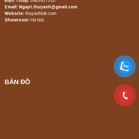
Điện Thoại:
0983417510
Email: Ngapt.thuyanh@gmail.com
Website:
thuyanhlab.com
Máy ly tâm tốc độ thấp để bàn TD5Z
Showroom:
Hà Nội.
Yonglekang – Thiết bị ly tâm phòng thí
nghiệm
Liên hệ
Máy ly tâm tốc độ cao để bàn YTG16G
Yonglekang – Thiết bị ly tâm phòng thí
nghiệm
Liên hệ
BẢN ĐỒ
Máy ly tâm tốc độ cao để bàn YTG16B
Yonglekang – Thiết bị ly tâm phòng thí
nghiệm
Liên hệ
Máy quang kế ngọn lửa FP7201 PEAK
chính hãng – Độ chính xác cao, vận hành
ổn định