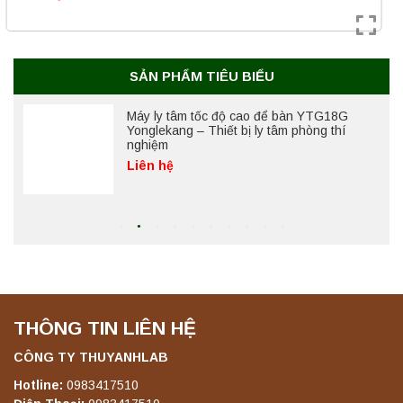
Máy ly tâm tốc độ cao để bàn YTG18G
Yonglekang – Thiết bị ly tâm phòng thí
nghiệm
SẢN PHẨM TIÊU BIỂU
Liên hệ
Máy ly tâm tốc độ thấp để bàn YKL04A
Yonglekang – Máy ly tâm phòng thí nghiệm
Liên hệ
Máy ly tâm tốc độ thấp để bàn YKL02A
Yonglekang – Máy ly tâm phòng thí nghiệm
Liên hệ
THÔNG TIN LIÊN HỆ
Máy ly tâm tốc độ thấp để bàn TD5A
CÔNG TY THUYANHLAB
Yonglekang – Thiết bị ly tâm phòng thí
nghiệm
Hotline:
0983417510
Liên hệ