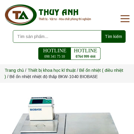
Tìm kiếm
HOTLINE
HOTLINE
098 341 75 10
0764 999 444
Trang chủ
/
Thiết bị khoa học kĩ thuật
/
Bể ổn nhiệt ( điều nhiệt
)
/ Bể ổn nhiệt nhiệt độ thấp BKW-1040 BIOBASE