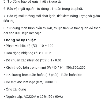
5. Tự động bảo vệ quá nhiệt và quá tải.
6. Bảo vệ ngắt nguồn, tự động trì hoãn trong ba phút.
7. Bảo vệ môi trường môi chất lạnh, tiết kiệm năng lượng và giảm
tiêu thụ.
8. Sử dụng màn hình hiển thị lớn, thuận tiện và trực quan để theo
dõi các điều kiện làm việc.
Thông số kỹ thuật:
• Phạm vi nhiệt độ (℃): -10 ~ 100
• Dao động nhiệt độ (℃): ± 0.05
• Độ chuẩn xác nhiệt độ (℃): 0.1 / 0.01
• Kích thước bên trong (mm) (W * D * H): 450x350x250
• Lưu lượng bơm tuần hoàn (L / phút): Tuần hoàn kín
• Độ mở khe làm việc (mm): 330×330
• Ống xả: đúng
• Nguồn cấp: AC220V ± 10%, 50 / 60Hz