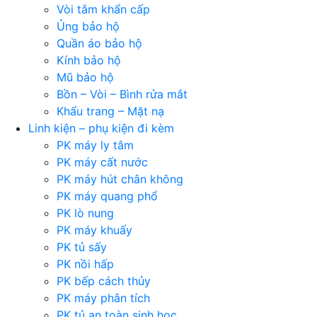
Vòi tắm khẩn cấp
Ủng bảo hộ
Quần áo bảo hộ
Kính bảo hộ
Mũ bảo hộ
Bồn – Vòi – Bình rửa mắt
Khẩu trang – Mặt nạ
Linh kiện – phụ kiện đi kèm
PK máy ly tâm
PK máy cất nước
PK máy hút chân không
PK máy quang phổ
PK lò nung
PK máy khuấy
PK tủ sấy
PK nồi hấp
PK bếp cách thủy
PK máy phân tích
PK tủ an toàn sinh học