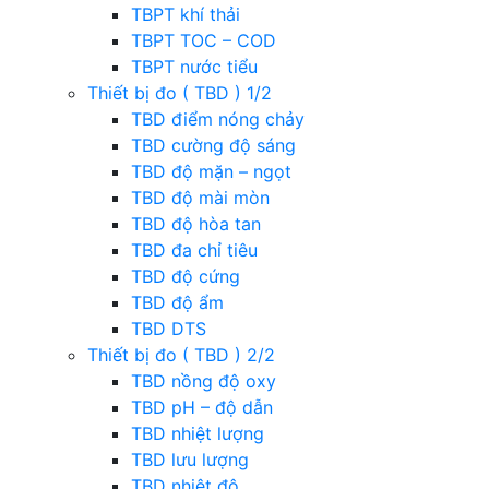
TBPT khí thải
TBPT TOC – COD
TBPT nước tiểu
Thiết bị đo ( TBD ) 1/2
TBD điểm nóng chảy
TBD cường độ sáng
TBD độ mặn – ngọt
TBD độ mài mòn
TBD độ hòa tan
TBD đa chỉ tiêu
TBD độ cứng
TBD độ ẩm
TBD DTS
Thiết bị đo ( TBD ) 2/2
TBD nồng độ oxy
TBD pH – độ dẫn
TBD nhiệt lượng
TBD lưu lượng
TBD nhiệt độ