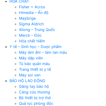
HÓA CHẤT
Fisher + Acros
Himedia – Ấn độ
Maybrige
Sigma Aldrich
Xilong – Trung Quốc
Merck – Đức
Hóa chất hiếm
Y tế – Sinh học – Dược phẩm
Máy làm ấm – làm tan máu
Máy dập viên
Tủ bảo quản máu
Trang thiết bị y tế
Máy soi ven
BẢO HỘ LAO ĐỘNG
Găng tay bảo hộ
Cáng cứu thương
Bộ thiết bị trợ thở
Quả lọc phòng độc