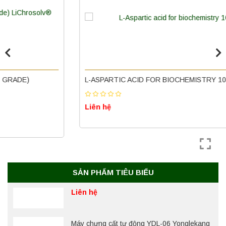
Máy ly tâm tốc độ cao để bàn YTG16B
Yonglekang – Thiết bị ly tâm phòng thí
nghiệm
Liên hệ
Nồi hấp chân không BKQ-B50V BIOBASE
L-ASPARTIC ACID FOR BIOCHEMISTRY 100G MERCK
(50 Lít) – Giải pháp tiệt trùng hiệu quả
Liên hệ
Liên hệ
Máy ly tâm tốc độ cao để bàn YTG18G
Yonglekang – Thiết bị ly tâm phòng thí
nghiệm
Liên hệ
SẢN PHẨM TIÊU BIỂU
Máy chưng cất tự động YDL-06 Yonglekang
chính hãng – Thiết bị chưng cất mẫu nước
phòng thí nghiệm
Liên hệ