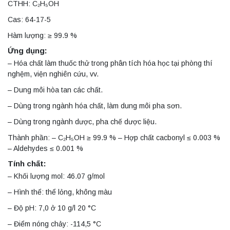
CTHH: C₂H₅OH
Cas: 64-17-5
Hàm lượng: ≥ 99.9 %
Ứng dụng:
– Hóa chất làm thuốc thử trong phân tích hóa học tại phòng thí
nghệm, viện nghiên cứu, vv.
– Dung môi hòa tan các chất.
– Dùng trong ngành hóa chất, làm dung môi pha sơn.
– Dùng trong ngành dược, pha chế dược liệu.
Thành phần: – C₂H₅OH ≥ 99.9 % – Hợp chất cacbonyl ≤ 0.003 %
– Aldehydes ≤ 0.001 %
Tính chất:
– Khối lượng mol: 46.07 g/mol
– Hình thể: thể lỏng, không màu
– Độ pH: 7,0 ở 10 g/l 20 °C
– Điểm nóng chảy: -114,5 °C