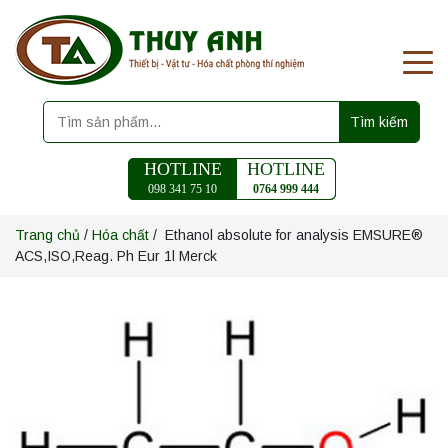
Tìm kiếm
HOTLINE
HOTLINE
098 341 75 10
0764 999 444
Trang chủ
/
Hóa chất
/ Ethanol absolute for analysis EMSURE®
ACS,ISO,Reag. Ph Eur 1l Merck