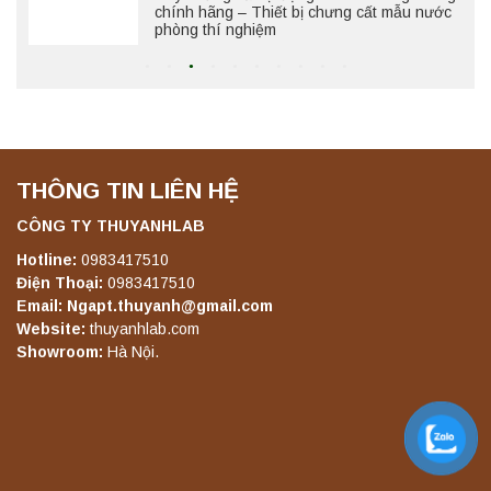
Máy chưng cất tự động YDL-08 Yonglekang
chính hãng – Thiết bị chưng cất mẫu nước
phòng thí nghiệm
Liên hệ
THÔNG TIN LIÊN HỆ
Máy ly tâm tốc độ thấp để bàn YKL04A
Yonglekang – Máy ly tâm phòng thí nghiệm
CÔNG TY THUYANHLAB
Liên hệ
Hotline:
0983417510
Điện Thoại:
0983417510
Email: Ngapt.thuyanh@gmail.com
Máy ly tâm tốc độ thấp để bàn YKL02A
Website:
thuyanhlab.com
Yonglekang – Máy ly tâm phòng thí nghiệm
Showroom:
Hà Nội.
Liên hệ
Máy ly tâm tốc độ thấp để bàn TD5A
Yonglekang – Thiết bị ly tâm phòng thí
nghiệm