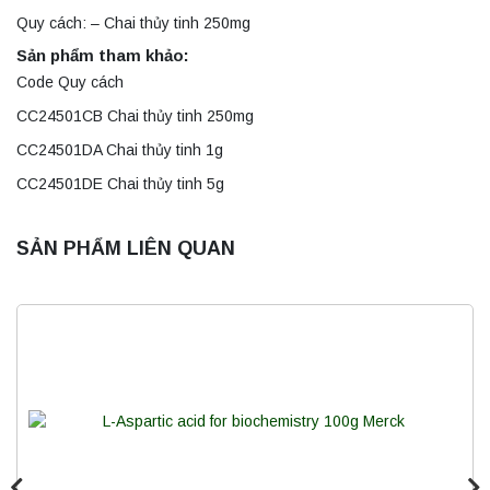
Quy cách: – Chai thủy tinh 250mg
Sản phẩm tham khảo:
Code Quy cách
CC24501CB Chai thủy tinh 250mg
CC24501DA Chai thủy tinh 1g
CC24501DE Chai thủy tinh 5g
SẢN PHẨM LIÊN QUAN
Máy quang kế ngọn lửa FP7202 PEAK
chính hãng – Độ chính xác cao, vận hành
ổn định
Liên hệ