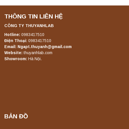
THÔNG TIN LIÊN HỆ
Máy ly tâm tốc độ thấp để bàn TD5A
Yonglekang – Thiết bị ly tâm phòng thí
nghiệm
CÔNG TY THUYANHLAB
Liên hệ
Hotline:
0983417510
Điện Thoại:
0983417510
Email: Ngapt.thuyanh@gmail.com
Máy ly tâm tốc độ thấp để bàn TD5Z
Website:
thuyanhlab.com
Yonglekang – Thiết bị ly tâm phòng thí
Showroom:
Hà Nội.
nghiệm
Liên hệ
Máy ly tâm tốc độ cao để bàn YTG16G
Yonglekang – Thiết bị ly tâm phòng thí
nghiệm
Liên hệ
BẢN ĐỒ
Máy ly tâm tốc độ cao để bàn YTG16B
Yonglekang – Thiết bị ly tâm phòng thí
nghiệm