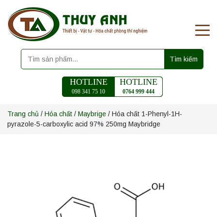
Tìm kiếm
HOTLINE
HOTLINE
098 341 75 10
0764 999 444
Trang chủ
/
Hóa chất
/
Maybrige
/ Hóa chất 1-Phenyl-1H-
pyrazole-5-carboxylic acid 97% 250mg Maybridge