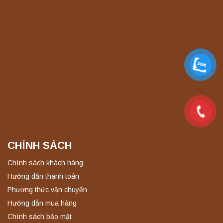
Liên hệ
Máy quang kế ngọn lửa FP7201 PEAK
chính hãng – Độ chính xác cao, vận hành
ổn định
Liên hệ
Máy quang kế ngọn lửa FP7202 PEAK
chính hãng – Độ chính xác cao, vận hành
ổn định
Liên hệ
CHÍNH SÁCH
Nồi hấp chân không BKQ-B50V BIOBASE
(50 Lít) – Giải pháp tiệt trùng hiệu quả
Chính sách khách hàng
Liên hệ
Hướng dẫn thanh toán
Phương thức vận chuyển
Hướng dẫn mua hàng
Máy ly tâm tốc độ cao để bàn YTG18G
Chính sách bảo mật
Yonglekang – Thiết bị ly tâm phòng thí