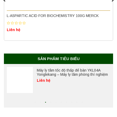
Nồi hấp chân không BKQ-B50V BIOBASE
(50 Lít) – Giải pháp tiệt trùng hiệu quả
L-ASPARTIC ACID FOR BIOCHEMISTRY 100G MERCK
Liên hệ
Liên hệ
Máy ly tâm tốc độ cao để bàn YTG18G
Yonglekang – Thiết bị ly tâm phòng thí
nghiệm
Liên hệ
SẢN PHẨM TIÊU BIỂU
Máy ly tâm tốc độ thấp để bàn YKL04A
Yonglekang – Máy ly tâm phòng thí nghiệm
Liên hệ
Máy ly tâm tốc độ thấp để bàn YKL02A
Yonglekang – Máy ly tâm phòng thí nghiệm
Liên hệ