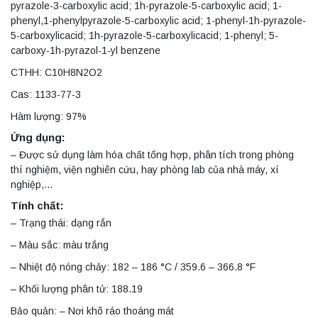
pyrazole-3-carboxylic acid; 1h-pyrazole-5-carboxylic acid; 1-
phenyl,1-phenylpyrazole-5-carboxylic acid; 1-phenyl-1h-pyrazole-
5-carboxylicacid; 1h-pyrazole-5-carboxylicacid; 1-phenyl; 5-
carboxy-1h-pyrazol-1-yl benzene
CTHH: C10H8N2O2
Cas: 1133-77-3
Hàm lượng: 97%
Ứng dụng:
– Được sử dụng làm hóa chất tổng hợp, phân tích trong phòng
thí nghiệm, viện nghiên cứu, hay phòng lab của nhà máy, xí
nghiệp,…
Tính chất:
– Trạng thái: dạng rắn
– Màu sắc: màu trắng
– Nhiệt độ nóng chảy: 182 – 186 °C / 359.6 – 366.8 °F
– Khối lượng phân tử: 188.19
Bảo quản: – Nơi khô ráo thoáng mát