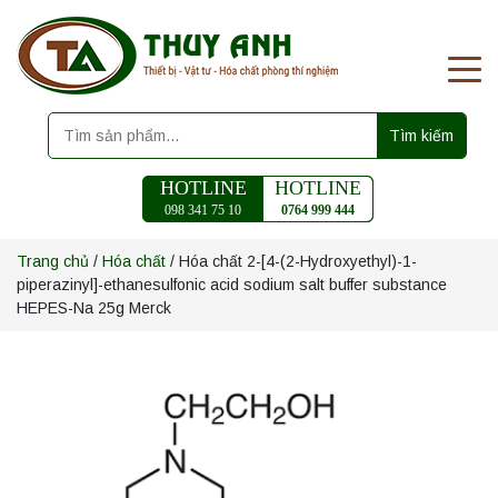
Tìm kiếm
HOTLINE
HOTLINE
098 341 75 10
0764 999 444
Trang chủ
/
Hóa chất
/ Hóa chất 2-[4-(2-Hydroxyethyl)-1-
piperazinyl]-ethanesulfonic acid sodium salt buffer substance
HEPES-Na 25g Merck