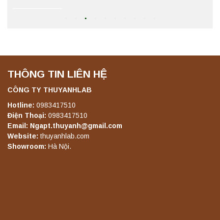
Máy ly tâm tốc độ thấp để bàn YKL02A
Yonglekang – Máy ly tâm phòng thí nghiệm
Liên hệ
THÔNG TIN LIÊN HỆ
Máy ly tâm tốc độ thấp để bàn TD5A
Yonglekang – Thiết bị ly tâm phòng thí
CÔNG TY THUYANHLAB
nghiệm
Hotline:
0983417510
Liên hệ
Điện Thoại:
0983417510
Email: Ngapt.thuyanh@gmail.com
Website:
thuyanhlab.com
Máy ly tâm tốc độ thấp để bàn TD5Z
Yonglekang – Thiết bị ly tâm phòng thí
Showroom:
Hà Nội.
nghiệm
Liên hệ
Máy ly tâm tốc độ cao để bàn YTG16G
Yonglekang – Thiết bị ly tâm phòng thí
nghiệm