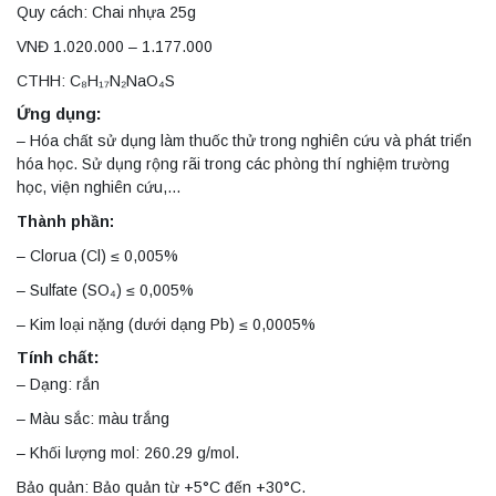
Quy cách: Chai nhựa 25g
VNĐ 1.020.000 – 1.177.000
CTHH: C₈H₁₇N₂NaO₄S
Ứng dụng:
– Hóa chất sử dụng làm thuốc thử trong nghiên cứu và phát triển
hóa học. Sử dụng rộng rãi trong các phòng thí nghiệm trường
học, viện nghiên cứu,…
Thành phần:
– Clorua (Cl) ≤ 0,005%
– Sulfate (SO₄) ≤ 0,005%
– Kim loại nặng (dưới dạng Pb) ≤ 0,0005%
Tính chất:
– Dạng: rắn
– Màu sắc: màu trắng
– Khối lượng mol: 260.29 g/mol.
Bảo quản: Bảo quản từ +5°C đến +30°C.