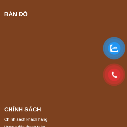
Liên hệ
BẢN ĐỒ
Máy ly tâm tốc độ cao để bàn YTG16B
Yonglekang – Thiết bị ly tâm phòng thí
nghiệm
Liên hệ
Máy quang kế ngọn lửa FP7201 PEAK
chính hãng – Độ chính xác cao, vận hành
ổn định
Liên hệ
Máy quang kế ngọn lửa FP7202 PEAK
chính hãng – Độ chính xác cao, vận hành
ổn định
Liên hệ
CHÍNH SÁCH
Nồi hấp chân không BKQ-B50V BIOBASE
Chính sách khách hàng
(50 Lít) – Giải pháp tiệt trùng hiệu quả