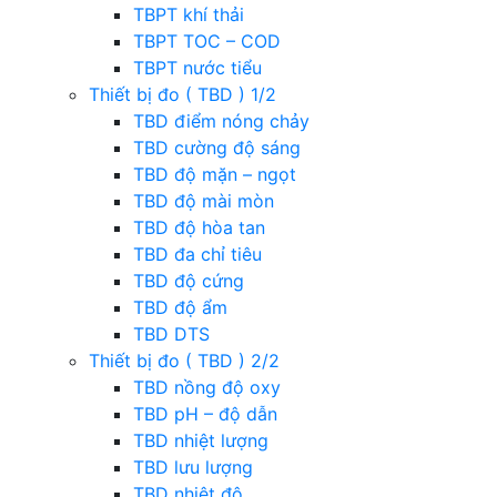
TBPT khí thải
TBPT TOC – COD
TBPT nước tiểu
Thiết bị đo ( TBD ) 1/2
TBD điểm nóng chảy
TBD cường độ sáng
TBD độ mặn – ngọt
TBD độ mài mòn
TBD độ hòa tan
TBD đa chỉ tiêu
TBD độ cứng
TBD độ ẩm
TBD DTS
Thiết bị đo ( TBD ) 2/2
TBD nồng độ oxy
TBD pH – độ dẫn
TBD nhiệt lượng
TBD lưu lượng
TBD nhiệt độ