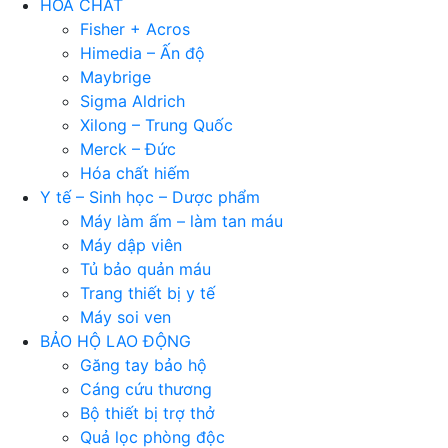
HÓA CHẤT
Fisher + Acros
Himedia – Ấn độ
Maybrige
Sigma Aldrich
Xilong – Trung Quốc
Merck – Đức
Hóa chất hiếm
Y tế – Sinh học – Dược phẩm
Máy làm ấm – làm tan máu
Máy dập viên
Tủ bảo quản máu
Trang thiết bị y tế
Máy soi ven
BẢO HỘ LAO ĐỘNG
Găng tay bảo hộ
Cáng cứu thương
Bộ thiết bị trợ thở
Quả lọc phòng độc