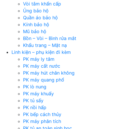
Vòi tắm khẩn cấp
Ủng bảo hộ
Quần áo bảo hộ
Kính bảo hộ
Mũ bảo hộ
Bồn – Vòi – Bình rửa mắt
Khẩu trang – Mặt nạ
Linh kiện – phụ kiện đi kèm
PK máy ly tâm
PK máy cất nước
PK máy hút chân không
PK máy quang phổ
PK lò nung
PK máy khuấy
PK tủ sấy
PK nồi hấp
PK bếp cách thủy
PK máy phân tích
PK tủ an toàn sinh học