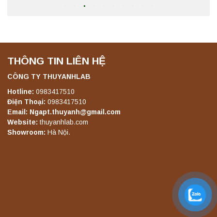
Máy lắc đứng YKD-04 Yonglekang – Thiết bị
lắc chiết mẫu phòng thí nghiệm
Liên hệ
THÔNG TIN LIÊN HỆ
Máy lắc đứng YKD-06 Yonglekang – Thiết bị
lắc chiết mẫu phòng thí nghiệm
CÔNG TY THUYANHLAB
Liên hệ
Hotline:
0983417510
Điện Thoại:
0983417510
Email: Ngapt.thuyanh@gmail.com
Website:
thuyanhlab.com
Máy lắc đứng YKD-08 Yonglekang – Thiết bị
Showroom:
Hà Nội.
lắc chiết mẫu phòng thí nghiệm
Liên hệ
Máy lắc đứng YKD-10 Yonglekang – Thiết bị
lắc chiết mẫu phòng thí nghiệm
Liên hệ