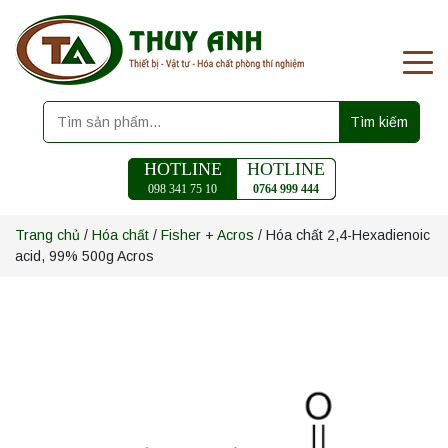
Tìm kiếm
HOTLINE
HOTLINE
098 341 75 10
0764 999 444
Trang chủ
/
Hóa chất
/
Fisher + Acros
/ Hóa chất 2,4-Hexadienoic
acid, 99% 500g Acros