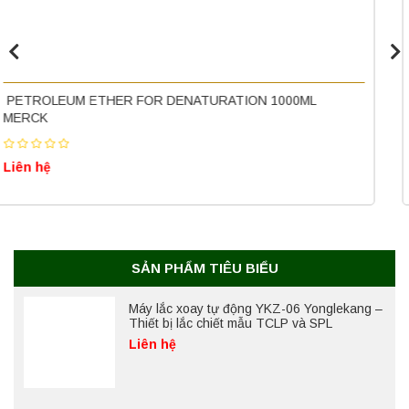
Máy ly tâm tốc độ thấp để bàn YKL04A
Yonglekang – Máy ly tâm phòng thí nghiệm
Liên hệ
PETROLEUM BENZINE FOR ANALYSIS BOILING RANGE 4
Nồi hấp chân không BKQ-B50V BIOBASE
60°C EMSURE® 1000ML MERCK
(50 Lít) – Giải pháp tiệt trùng hiệu quả
Liên hệ
Liên hệ
Máy lắc xoay tự động YKZ-06 Yonglekang –
Thiết bị lắc chiết mẫu TCLP và SPL
Liên hệ
SẢN PHẨM TIÊU BIỂU
Máy ly tâm tốc độ cao để bàn YTG18G
Yonglekang – Thiết bị ly tâm phòng thí
nghiệm
Liên hệ