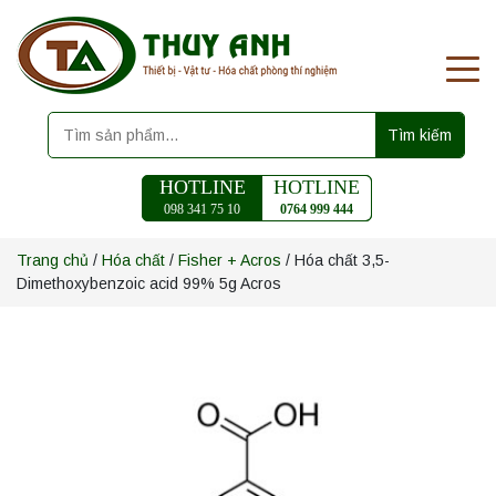
Tìm kiếm
HOTLINE
HOTLINE
098 341 75 10
0764 999 444
Trang chủ
/
Hóa chất
/
Fisher + Acros
/ Hóa chất 3,5-
Dimethoxybenzoic acid 99% 5g Acros