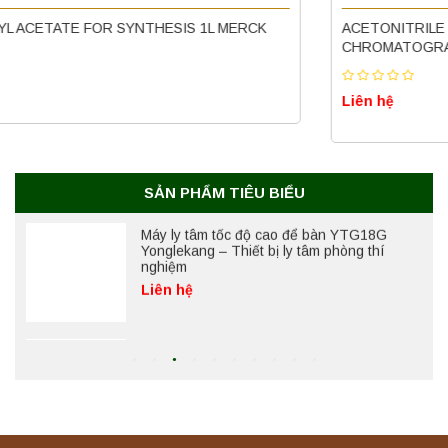
Nồi hấp chân không BKQ-B50V BIOBASE
ACETONITRILE GRADIENT GRADE FOR LIQUID
(50 Lít) – Giải pháp tiệt trùng hiệu quả
CHROMATOGRAPHY 4 LÍT MERCK
Liên hệ
Liên hệ
Máy ly tâm tốc độ cao để bàn YTG18G
Yonglekang – Thiết bị ly tâm phòng thí
nghiệm
Liên hệ
SẢN PHẨM TIÊU BIỂU
Máy lắc đứng YKD-04 Yonglekang – Thiết bị
lắc chiết mẫu phòng thí nghiệm
Liên hệ
Máy lắc đứng YKD-06 Yonglekang – Thiết bị
lắc chiết mẫu phòng thí nghiệm
Liên hệ