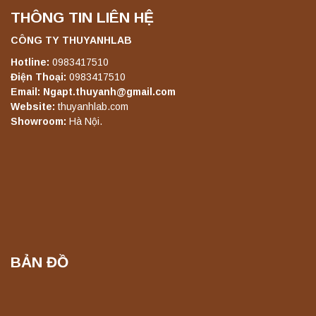
THÔNG TIN LIÊN HỆ
Máy lắc đứng YKD-08 Yonglekang – Thiết bị
lắc chiết mẫu phòng thí nghiệm
CÔNG TY THUYANHLAB
Liên hệ
Hotline:
0983417510
Điện Thoại:
0983417510
Email: Ngapt.thuyanh@gmail.com
Máy lắc đứng YKD-10 Yonglekang – Thiết bị
Website:
thuyanhlab.com
lắc chiết mẫu phòng thí nghiệm
Showroom:
Hà Nội.
Liên hệ
Máy chưng cất tự động YDL-06 Yonglekang
chính hãng – Thiết bị chưng cất mẫu nước
phòng thí nghiệm
Liên hệ
BẢN ĐỒ
Máy chưng cất tự động YDL-08 Yonglekang
chính hãng – Thiết bị chưng cất mẫu nước
phòng thí nghiệm
Liên hệ