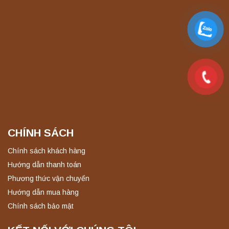
Máy ly tâm tốc độ thấp để bàn YKL04A
Yonglekang – Máy ly tâm phòng thí nghiệm
Liên hệ
Máy ly tâm tốc độ thấp để bàn YKL02A
Yonglekang – Máy ly tâm phòng thí nghiệm
Liên hệ
CHÍNH SÁCH
Nồi hấp chân không BKQ-B50V BIOBASE
Chính sách khách hàng
(50 Lít) – Giải pháp tiệt trùng hiệu quả
Hướng dẫn thanh toán
Liên hệ
Phương thức vận chuyển
Hướng dẫn mua hàng
Chính sách bảo mật
Máy ly tâm tốc độ cao để bàn YTG18G
Yonglekang – Thiết bị ly tâm phòng thí
nghiệm