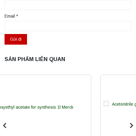
Email
*
SẢN PHẨM LIÊN QUAN
Máy ly tâm tốc độ thấp để bàn YKL02A
Yonglekang – Máy ly tâm phòng thí nghiệm
Liên hệ