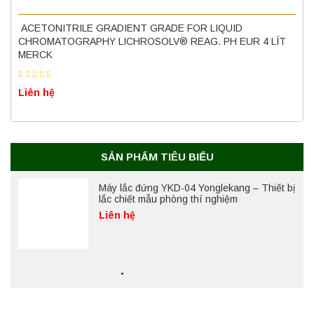
Nồi hấp chân không BKQ-B50V BIOBASE
ACETONITRILE GRADIENT GRADE FOR LIQUID
(50 Lít) – Giải pháp tiệt trùng hiệu quả
CHROMATOGRAPHY LICHROSOLV® REAG. PH EUR 4 LÍT
Liên hệ
MERCK
Liên hệ
Máy ly tâm tốc độ cao để bàn YTG18G
Yonglekang – Thiết bị ly tâm phòng thí
nghiệm
Liên hệ
SẢN PHẨM TIÊU BIỂU
Máy lắc đứng YKD-04 Yonglekang – Thiết bị
lắc chiết mẫu phòng thí nghiệm
Liên hệ
Máy lắc đứng YKD-06 Yonglekang – Thiết bị
lắc chiết mẫu phòng thí nghiệm
Liên hệ