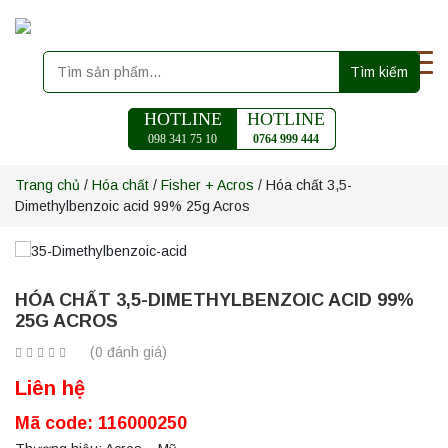
Tìm kiếm
HOTLINE
HOTLINE
098 341 75 10
0764 999 444
Trang chủ
/
Hóa chất
/
Fisher + Acros
/ Hóa chất 3,5-
Dimethylbenzoic acid 99% 25g Acros
HÓA CHẤT 3,5-DIMETHYLBENZOIC ACID 99%
25G ACROS
(0 đánh giá)
Liên hệ
Mã code:
116000250