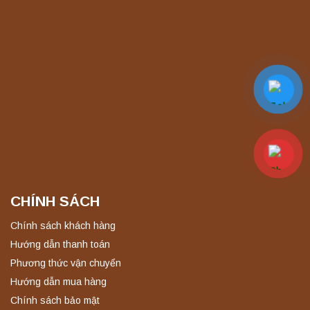
Liên hệ
Máy ly tâm tốc độ thấp để bàn YKL04A
Yonglekang – Máy ly tâm phòng thí nghiệm
Liên hệ
Máy ly tâm tốc độ thấp để bàn YKL02A
Yonglekang – Máy ly tâm phòng thí nghiệm
Liên hệ
CHÍNH SÁCH
Nồi hấp chân không BKQ-B50V BIOBASE
(50 Lít) – Giải pháp tiệt trùng hiệu quả
Chính sách khách hàng
Liên hệ
Hướng dẫn thanh toán
Phương thức vận chuyển
Hướng dẫn mua hàng
Máy ly tâm tốc độ cao để bàn YTG18G
Chính sách bảo mật
Yonglekang – Thiết bị ly tâm phòng thí