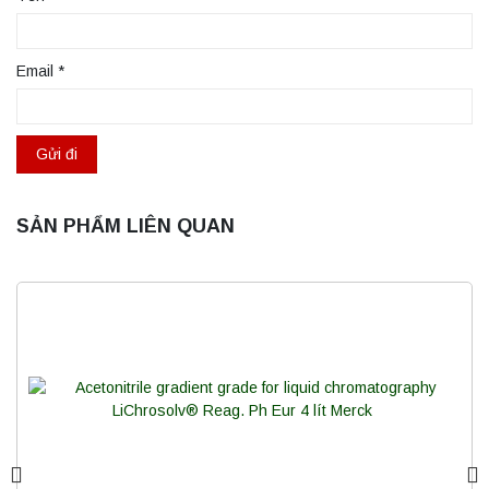
Email
*
SẢN PHẨM LIÊN QUAN
Máy ly tâm tốc độ thấp để bàn YKL02A
Yonglekang – Máy ly tâm phòng thí nghiệm
Liên hệ