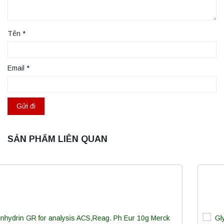
Tên
*
Email
*
SẢN PHẨM LIÊN QUAN
Máy ly tâm tốc độ cao để bàn YTG16B