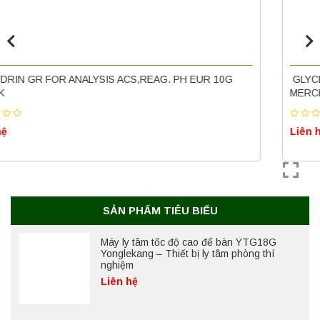
Yonglekang – Thiết bị ly tâm phòng thí
nghiệm
Liên hệ
GLYCEROL FOR ANALYSIS EMSURE® ACS,REAG. PH EUR
Nồi hấp chân không BKQ-B50V BIOBASE
MERCK
(50 Lít) – Giải pháp tiệt trùng hiệu quả
Liên hệ
Liên hệ
Máy ly tâm tốc độ cao để bàn YTG18G
Yonglekang – Thiết bị ly tâm phòng thí
nghiệm
Liên hệ
SẢN PHẨM TIÊU BIỂU
Máy chưng cất tự động YDL-06 Yonglekang
chính hãng – Thiết bị chưng cất mẫu nước
phòng thí nghiệm
Liên hệ