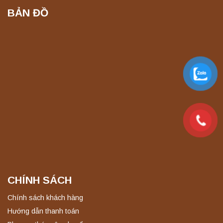
BẢN ĐỒ
Máy ly tâm tốc độ thấp để bàn TD5Z
Yonglekang – Thiết bị ly tâm phòng thí
nghiệm
Liên hệ
Máy ly tâm tốc độ cao để bàn YTG16G
Yonglekang – Thiết bị ly tâm phòng thí
nghiệm
Liên hệ
Máy ly tâm tốc độ cao để bàn YTG16B
Yonglekang – Thiết bị ly tâm phòng thí
nghiệm
Liên hệ
CHÍNH SÁCH
Nồi hấp chân không BKQ-B50V BIOBASE
Chính sách khách hàng
(50 Lít) – Giải pháp tiệt trùng hiệu quả
Hướng dẫn thanh toán
Liên hệ