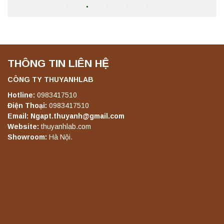
Máy chưng cất tự động YDL-08 Yonglekang
chính hãng – Thiết bị chưng cất mẫu nước
phòng thí nghiệm
Liên hệ
THÔNG TIN LIÊN HỆ
Máy ly tâm tốc độ thấp để bàn YKL04A
Yonglekang – Máy ly tâm phòng thí nghiệm
CÔNG TY THUYANHLAB
Liên hệ
Hotline:
0983417510
Điện Thoại:
0983417510
Email: Ngapt.thuyanh@gmail.com
Máy ly tâm tốc độ thấp để bàn YKL02A
Website:
thuyanhlab.com
Yonglekang – Máy ly tâm phòng thí nghiệm
Showroom:
Hà Nội.
Liên hệ
Máy ly tâm tốc độ thấp để bàn TD5A
Yonglekang – Thiết bị ly tâm phòng thí
nghiệm
Liên hệ