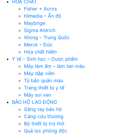
HÓA CHẤT
Fisher + Acros
Himedia – Ấn độ
Maybrige
Sigma Aldrich
Xilong – Trung Quốc
Merck – Đức
Hóa chất hiếm
Y tế – Sinh học – Dược phẩm
Máy làm ấm – làm tan máu
Máy dập viên
Tủ bảo quản máu
Trang thiết bị y tế
Máy soi ven
BẢO HỘ LAO ĐỘNG
Găng tay bảo hộ
Cáng cứu thương
Bộ thiết bị trợ thở
Quả lọc phòng độc