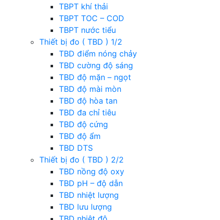
TBPT khí thải
TBPT TOC – COD
TBPT nước tiểu
Thiết bị đo ( TBD ) 1/2
TBD điểm nóng chảy
TBD cường độ sáng
TBD độ mặn – ngọt
TBD độ mài mòn
TBD độ hòa tan
TBD đa chỉ tiêu
TBD độ cứng
TBD độ ẩm
TBD DTS
Thiết bị đo ( TBD ) 2/2
TBD nồng độ oxy
TBD pH – độ dẫn
TBD nhiệt lượng
TBD lưu lượng
TBD nhiệt độ