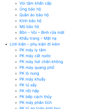
Vòi tắm khẩn cấp
Ủng bảo hộ
Quần áo bảo hộ
Kính bảo hộ
Mũ bảo hộ
Bồn – Vòi – Bình rửa mắt
Khẩu trang – Mặt nạ
Linh kiện – phụ kiện đi kèm
PK máy ly tâm
PK máy cất nước
PK máy hút chân không
PK máy quang phổ
PK lò nung
PK máy khuấy
PK tủ sấy
PK nồi hấp
PK bếp cách thủy
PK máy phân tích
PK tủ an toàn sinh học