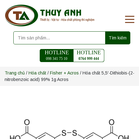
Tìm kiếm
HOTLINE
HOTLINE
098 341 75 10
0764 999 444
Trang chủ
/
Hóa chất
/
Fisher + Acros
/ Hóa chất 5,5′-Dithiobis-(2-
nitrobenzoic acid) 99% 1g Acros