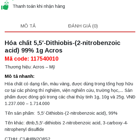
Thanh toán khi nhận hàng
MÔ TẢ
ĐÁNH GIÁ (0)
Hóa chất 5,5′-Dithiobis-(2-nitrobenzoic
acid) 99% 1g Acros
Mã code: 117540010
Thương hiệu: Acros – Mỹ
Mô tả nhanh:
Hóa chất có dạng rắn, màu vàng, được dùng trong tổng hợp hữu
cơ tại các phòng thí nghiệm, viện nghiên cứu, trường học,… Sản
phẩm được đóng gói trong các chai thủy tinh 1g, 10g và 25g. VNĐ
1.237.000 – 1.714.000
Tên sản phẩm: 5,5′-Dithiobis-(2-nitrobenzoic acid), 99%
Tên khác: dtnb,5,5′-dithiobis 2-nitrobenzoic acid, 3-carboxy-4-
nitrophenyl disulfide
CTHH: C14H8N2O8S2