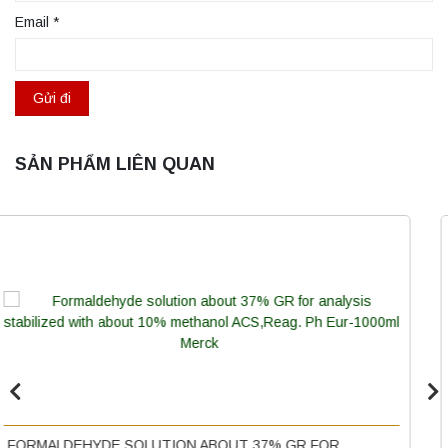
Email
*
SẢN PHẨM LIÊN QUAN
Máy ly tâm tốc độ thấp để bàn YKL02A
Yonglekang – Máy ly tâm phòng thí nghiệm
Liên hệ
P-XYLENE FOR ANALYSIS EMSURE® ISO MERCK