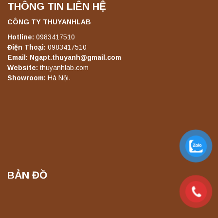
THÔNG TIN LIÊN HỆ
Máy lắc đứng YKD-08 Yonglekang – Thiết bị
lắc chiết mẫu phòng thí nghiệm
CÔNG TY THUYANHLAB
Liên hệ
Hotline:
0983417510
Điện Thoại:
0983417510
Email: Ngapt.thuyanh@gmail.com
Website:
thuyanhlab.com
Máy lắc đứng YKD-10 Yonglekang – Thiết bị
Showroom:
Hà Nội.
lắc chiết mẫu phòng thí nghiệm
Liên hệ
Máy chưng cất tự động YDL-06 Yonglekang
chính hãng – Thiết bị chưng cất mẫu nước
phòng thí nghiệm
Liên hệ
BẢN ĐỒ
Máy chưng cất tự động YDL-08 Yonglekang
chính hãng – Thiết bị chưng cất mẫu nước
phòng thí nghiệm
Liên hệ