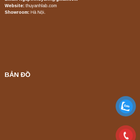
Máy lắc đứng YKD-10 Yonglekang – Thiết bị
Website:
thuyanhlab.com
lắc chiết mẫu phòng thí nghiệm
Showroom:
Hà Nội.
Liên hệ
Máy chưng cất tự động YDL-06 Yonglekang
chính hãng – Thiết bị chưng cất mẫu nước
phòng thí nghiệm
Liên hệ
BẢN ĐỒ
Máy chưng cất tự động YDL-08 Yonglekang
chính hãng – Thiết bị chưng cất mẫu nước
phòng thí nghiệm
Liên hệ
Máy ly tâm tốc độ thấp để bàn YKL04A
Yonglekang – Máy ly tâm phòng thí nghiệm
Liên hệ