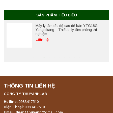
Yonglekang – Thiết bị ly tâm phòng thí
nghiệm
Liên hệ
SẢN PHẨM TIÊU BIỂU
Máy lắc đứng YKD-04 Yonglekang – Thiết bị
lắc chiết mẫu phòng thí nghiệm
Liên hệ
Máy lắc đứng YKD-06 Yonglekang – Thiết bị
lắc chiết mẫu phòng thí nghiệm
Liên hệ
THÔNG TIN LIÊN HỆ
Máy lắc đứng YKD-08 Yonglekang – Thiết bị
lắc chiết mẫu phòng thí nghiệm
CÔNG TY THUYANHLAB
Liên hệ
Hotline:
0983417510
Điện Thoại:
0983417510
Email: Ngapt.thuyanh@gmail.com