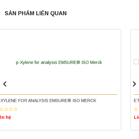
SẢN PHẨM LIÊN QUAN
Máy ly tâm tốc độ thấp để bàn YKL02A
Yonglekang – Máy ly tâm phòng thí nghiệm
Liên hệ
Nồi hấp chân không BKQ-B50V BIOBASE
ETHANOL 96% EMSURE® REAG. PH EUR 2.5L MERCK
(50 Lít) – Giải pháp tiệt trùng hiệu quả
Liên hệ
Liên hệ
Máy ly tâm tốc độ cao để bàn YTG18G