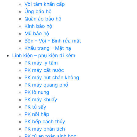
Vòi tắm khẩn cấp
Ủng bảo hộ
Quần áo bảo hộ
Kính bảo hộ
Mũ bảo hộ
Bồn – Vòi – Bình rửa mắt
Khẩu trang – Mặt nạ
Linh kiện – phụ kiện đi kèm
PK máy ly tâm
PK máy cất nước
PK máy hút chân không
PK máy quang phổ
PK lò nung
PK máy khuấy
PK tủ sấy
PK nồi hấp
PK bếp cách thủy
PK máy phân tích
PK tủ an toàn sinh học