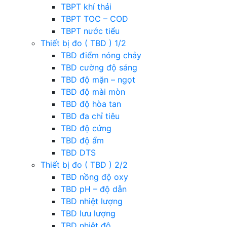
TBPT khí thải
TBPT TOC – COD
TBPT nước tiểu
Thiết bị đo ( TBD ) 1/2
TBD điểm nóng chảy
TBD cường độ sáng
TBD độ mặn – ngọt
TBD độ mài mòn
TBD độ hòa tan
TBD đa chỉ tiêu
TBD độ cứng
TBD độ ẩm
TBD DTS
Thiết bị đo ( TBD ) 2/2
TBD nồng độ oxy
TBD pH – độ dẫn
TBD nhiệt lượng
TBD lưu lượng
TBD nhiệt độ