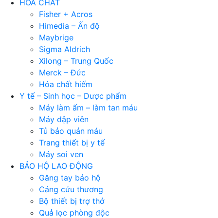
HÓA CHẤT
Fisher + Acros
Himedia – Ấn độ
Maybrige
Sigma Aldrich
Xilong – Trung Quốc
Merck – Đức
Hóa chất hiếm
Y tế – Sinh học – Dược phẩm
Máy làm ấm – làm tan máu
Máy dập viên
Tủ bảo quản máu
Trang thiết bị y tế
Máy soi ven
BẢO HỘ LAO ĐỘNG
Găng tay bảo hộ
Cáng cứu thương
Bộ thiết bị trợ thở
Quả lọc phòng độc