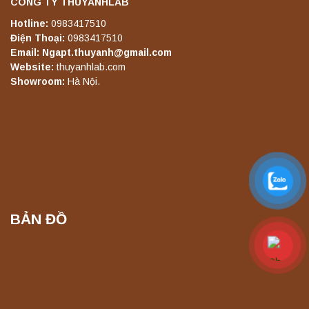
CÔNG TY THUYANHLAB
Liên hệ
Hotline:
0983417510
Điện Thoại:
0983417510
Email: Ngapt.thuyanh@gmail.com
Website:
thuyanhlab.com
Máy lắc đứng YKD-10 Yonglekang – Thiết bị
lắc chiết mẫu phòng thí nghiệm
Showroom:
Hà Nội.
Liên hệ
Máy chưng cất tự động YDL-06 Yonglekang
chính hãng – Thiết bị chưng cất mẫu nước
phòng thí nghiệm
Liên hệ
BẢN ĐỒ
Máy chưng cất tự động YDL-08 Yonglekang
chính hãng – Thiết bị chưng cất mẫu nước
phòng thí nghiệm
Liên hệ