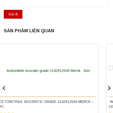
SẢN PHẨM LIÊN QUAN
Máy ly tâm tốc độ thấp để bàn YKL02A
Yonglekang – Máy ly tâm phòng thí nghiệm
Liên hệ
WATER FOR CHROMATOGRAPHY (LC-MS GRADE)
Nồi hấp chân không BKQ-B50V BIOBASE
LICHROSOLV® MERCK
(50 Lít) – Giải pháp tiệt trùng hiệu quả