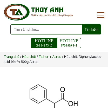
Tìm kiếm
HOTLINE
HOTLINE
098 341 75 10
0764 999 444
Trang chủ
/
Hóa chất
/
Fisher + Acros
/ Hóa chất Diphenylacetic
acid 99+% 500g Acros