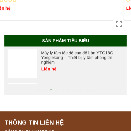
Liên hệ
Liên hệ
Máy ly tâm tốc độ cao để bàn YTG18G
Yonglekang – Thiết bị ly tâm phòng thí
nghiệm
Liên hệ
SẢN PHẨM TIÊU BIỂU
Máy lắc đứng YKD-04 Yonglekang – Thiết bị
lắc chiết mẫu phòng thí nghiệm
Liên hệ
Máy lắc đứng YKD-06 Yonglekang – Thiết bị
lắc chiết mẫu phòng thí nghiệm
Liên hệ
THÔNG TIN LIÊN HỆ
Máy lắc đứng YKD-08 Yonglekang – Thiết bị
lắc chiết mẫu phòng thí nghiệm