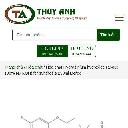
Tìm kiếm
HOTLINE
HOTLINE
098 341 75 10
0764 999 444
Trang chủ
/
Hóa chất
/ Hóa chất Hydrazinium hydroxide (about
100% N₂H₅OH) for synthesis 250ml Merck