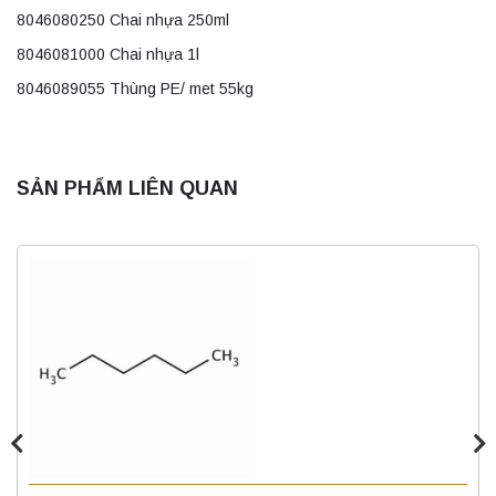
8046080250 Chai nhựa 250ml
8046081000 Chai nhựa 1l
8046089055 Thùng PE/ met 55kg
SẢN PHẨM LIÊN QUAN
Máy ly tâm tốc độ thấp để bàn YKL02A
Yonglekang – Máy ly tâm phòng thí nghiệm
Liên hệ