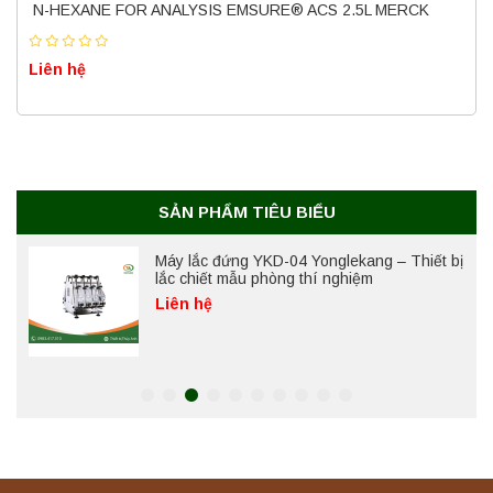
Nồi hấp chân không BKQ-B50V BIOBASE
N-HEXANE FOR ANALYSIS EMSURE® ACS 2.5L MERCK
(50 Lít) – Giải pháp tiệt trùng hiệu quả
Liên hệ
Liên hệ
Máy ly tâm tốc độ cao để bàn YTG18G
Yonglekang – Thiết bị ly tâm phòng thí
nghiệm
Liên hệ
SẢN PHẨM TIÊU BIỂU
Máy lắc đứng YKD-04 Yonglekang – Thiết bị
lắc chiết mẫu phòng thí nghiệm
Liên hệ
Máy lắc đứng YKD-06 Yonglekang – Thiết bị
lắc chiết mẫu phòng thí nghiệm
Liên hệ