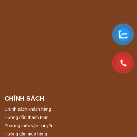
Yonglekang – Thiết bị ly tâm phòng thí
nghiệm
Liên hệ
Máy quang kế ngọn lửa FP7201 PEAK
chính hãng – Độ chính xác cao, vận hành
ổn định
Liên hệ
Máy quang kế ngọn lửa FP7202 PEAK
chính hãng – Độ chính xác cao, vận hành
ổn định
Liên hệ
CHÍNH SÁCH
Nồi hấp chân không BKQ-B50V BIOBASE
Chính sách khách hàng
(50 Lít) – Giải pháp tiệt trùng hiệu quả
Hướng dẫn thanh toán
Liên hệ
Phương thức vận chuyển
Hướng dẫn mua hàng