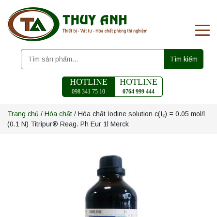
Tìm kiếm
HOTLINE
HOTLINE
098 341 75 10
0764 999 444
Trang chủ
/
Hóa chất
/ Hóa chất Iodine solution c(I₂) = 0.05 mol/l
(0.1 N) Titripur® Reag. Ph Eur 1l Merck