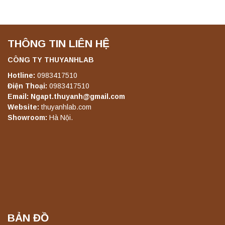
Liên hệ
THÔNG TIN LIÊN HỆ
Máy ly tâm tốc độ thấp để bàn TD5A
Yonglekang – Thiết bị ly tâm phòng thí
CÔNG TY THUYANHLAB
nghiệm
Hotline:
0983417510
Liên hệ
Điện Thoại:
0983417510
Email: Ngapt.thuyanh@gmail.com
Máy ly tâm tốc độ thấp để bàn TD5Z
Website:
thuyanhlab.com
Yonglekang – Thiết bị ly tâm phòng thí
Showroom:
Hà Nội.
nghiệm
Liên hệ
Máy ly tâm tốc độ cao để bàn YTG16G
Yonglekang – Thiết bị ly tâm phòng thí
nghiệm
Liên hệ
BẢN ĐỒ
Máy ly tâm tốc độ cao để bàn YTG16B