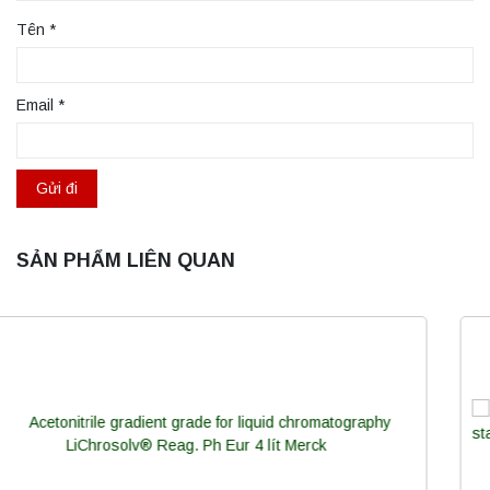
Tên
*
Email
*
SẢN PHẨM LIÊN QUAN
Máy quang kế ngọn lửa FP7202 PEAK
chính hãng – Độ chính xác cao, vận hành
ổn định