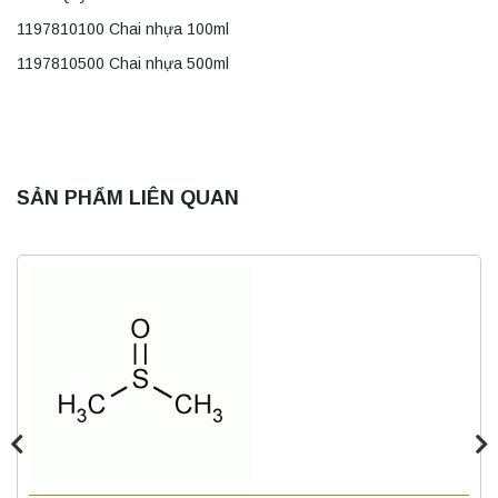
1197810100 Chai nhựa 100ml
1197810500 Chai nhựa 500ml
SẢN PHẨM LIÊN QUAN
Máy ly tâm tốc độ thấp để bàn YKL02A
Yonglekang – Máy ly tâm phòng thí nghiệm
Liên hệ
Nồi hấp chân không BKQ-B50V BIOBASE