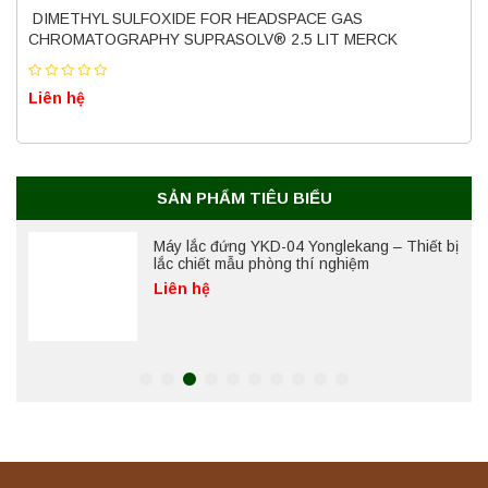
(50 Lít) – Giải pháp tiệt trùng hiệu quả
DIMETHYL SULFOXIDE FOR HEADSPACE GAS
Liên hệ
CHROMATOGRAPHY SUPRASOLV® 2.5 LIT MERCK
Liên hệ
Máy ly tâm tốc độ cao để bàn YTG18G
Yonglekang – Thiết bị ly tâm phòng thí
nghiệm
Liên hệ
SẢN PHẨM TIÊU BIỂU
Máy lắc đứng YKD-04 Yonglekang – Thiết bị
lắc chiết mẫu phòng thí nghiệm
Liên hệ
Máy lắc đứng YKD-06 Yonglekang – Thiết bị
lắc chiết mẫu phòng thí nghiệm
Liên hệ