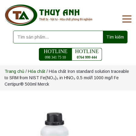
Tìm kiếm
HOTLINE
HOTLINE
098 341 75 10
0764 999 444
Trang chủ
/
Hóa chất
/ Hóa chất Iron standard solution traceable
to SRM from NIST Fe(NO₃)₃ in HNO₃ 0.5 mol/l 1000 mg/l Fe
Certipur® 500ml Merck