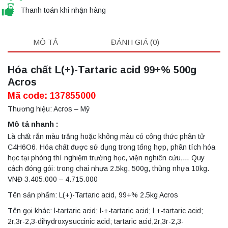
Thanh toán khi nhận hàng
MÔ TẢ
ĐÁNH GIÁ (0)
Hóa chất L(+)-Tartaric acid 99+% 500g
Acros
Mã code: 137855000
Thương hiệu: Acros – Mỹ
Mô tả nhanh :
Là chất rắn màu trắng hoặc không màu có công thức phân tử
C4H6O6. Hóa chất được sử dụng trong tổng hợp, phân tích hóa
học tại phòng thí nghiệm trường học, viện nghiên cứu,… Quy
cách đóng gói: trong chai nhựa 2.5kg, 500g, thùng nhựa 10kg.
VNĐ 3.405.000 – 4.715.000
Tên sản phẩm: L(+)-Tartaric acid, 99+% 2.5kg Acros
Tên gọi khác: l-tartaric acid; l-+-tartaric acid; l +-tartaric acid;
2r,3r-2,3-dihydroxysuccinic acid; tartaric acid,2r,3r-2,3-