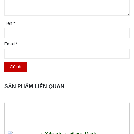
Tên
*
Email
*
SẢN PHẨM LIÊN QUAN
Máy ly tâm tốc độ thấp để bàn YKL02A
Yonglekang – Máy ly tâm phòng thí nghiệm