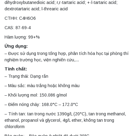
dihydroxybutanedioic acid; r,r-tartaric acid; +-l-tartaric acid;
dextrotartaric acid; l-threaric acid
CTHH: C4H6O6
CAS: 87-69-4
Hàm lượng: 99+%
Ứng dụng:
– Được sử dụng trong tổng hợp, phân tích hóa học tại phòng thí
nghiệm trường học, viện nghiên cứu,…
Tính chất:
– Trạng thái: Dạng rắn
– Màu sắc: màu trắng hoặc không màu
– Khối lượng mol: 150.086 g/mol
– Điểm nóng chảy: 168.0°C – 172.0°C
– Tính tan: tan trong nước 1390g/L (20°C), tan trong methanol,
ethanol, propanol và glycerol, 4g/L ether, không tan trong
chloroform