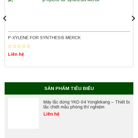
Liên hệ
Nồi hấp chân không BKQ-B50V BIOBASE
(50 Lít) – Giải pháp tiệt trùng hiệu quả
P-XYLENE FOR SYNTHESIS MERCK
Liên hệ
Liên hệ
Máy ly tâm tốc độ cao để bàn YTG18G
Yonglekang – Thiết bị ly tâm phòng thí
nghiệm
Liên hệ
SẢN PHẨM TIÊU BIỂU
Máy lắc đứng YKD-04 Yonglekang – Thiết bị
lắc chiết mẫu phòng thí nghiệm
Liên hệ