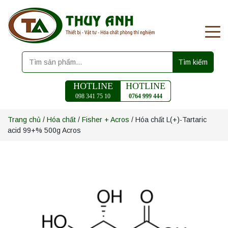
Tìm kiếm
HOTLINE
HOTLINE
098 341 75 10
0764 999 444
Trang chủ
/
Hóa chất
/
Fisher + Acros
/ Hóa chất L(+)-Tartaric
acid 99+% 500g Acros