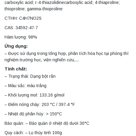
carboxylic acid; r-4-thiazolidinecarboxylic acid; 4-thiaproline;
thioproline; gamma-thioproline
CTHH: C4H7NO2S
CAS: 34592-47-7
Hàm lượng: 98%
Ứng dụng:
– Được sử dụng trong tổng hợp, phân tích hóa học tại phòng thí
nghiệm trường học, viện nghiên cứu,…
Tính chất:
– Trạng thái: Dạng bột rắn
– Màu sắc: màu trắng
– Khối lượng mol: 133.16 g/mol
– Điểm nóng chảy: 203 °C / 397.4 °F
– Nhiệt độ phân hủy: > 150°C
Bảo quản: – Bảo quản ở nhiệt độ dưới 30°C
Quy cách: – Lọ thủy tinh 100g