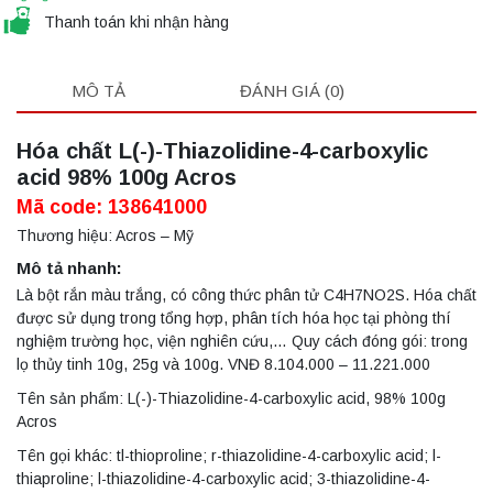
Thanh toán khi nhận hàng
MÔ TẢ
ĐÁNH GIÁ (0)
Hóa chất L(-)-Thiazolidine-4-carboxylic
acid 98% 100g Acros
Mã code: 138641000
Thương hiệu: Acros – Mỹ
Mô tả nhanh:
Là bột rắn màu trắng, có công thức phân tử C4H7NO2S. Hóa chất
được sử dụng trong tổng hợp, phân tích hóa học tại phòng thí
nghiệm trường học, viện nghiên cứu,… Quy cách đóng gói: trong
lọ thủy tinh 10g, 25g và 100g. VNĐ 8.104.000 – 11.221.000
Tên sản phẩm: L(-)-Thiazolidine-4-carboxylic acid, 98% 100g
Acros
Tên gọi khác: tl-thioproline; r-thiazolidine-4-carboxylic acid; l-
thiaproline; l-thiazolidine-4-carboxylic acid; 3-thiazolidine-4-