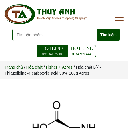
Tìm kiếm
HOTLINE
HOTLINE
098 341 75 10
0764 999 444
Trang chủ
/
Hóa chất
/
Fisher + Acros
/ Hóa chất L(-)-
Thiazolidine-4-carboxylic acid 98% 100g Acros