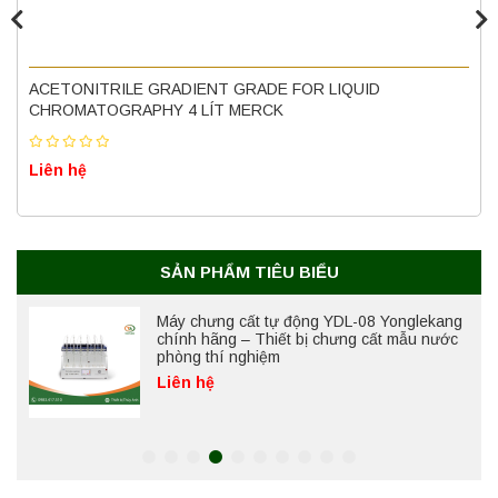
Máy ly tâm tốc độ cao để bàn YTG18G
Yonglekang – Thiết bị ly tâm phòng thí
ACETONITRILE GRADIENT GRADE FOR LIQUID
nghiệm
CHROMATOGRAPHY 4 LÍT MERCK
Liên hệ
Liên hệ
Máy chưng cất tự động YDL-06 Yonglekang
chính hãng – Thiết bị chưng cất mẫu nước
phòng thí nghiệm
Liên hệ
SẢN PHẨM TIÊU BIỂU
Máy chưng cất tự động YDL-08 Yonglekang
chính hãng – Thiết bị chưng cất mẫu nước
phòng thí nghiệm
Liên hệ
Máy ly tâm tốc độ thấp để bàn YKL04A
Yonglekang – Máy ly tâm phòng thí nghiệm
Liên hệ