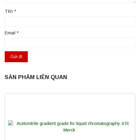
Tên
*
Email
*
SẢN PHẨM LIÊN QUAN
Máy ly tâm tốc độ cao để bàn YTG16B
Yonglekang – Thiết bị ly tâm phòng thí
nghiệm
Liên hệ
Nồi hấp chân không BKQ-B50V BIOBASE
(50 Lít) – Giải pháp tiệt trùng hiệu quả
Liên hệ