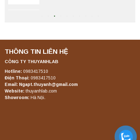
Máy lắc đứng YKD-06 Yonglekang – Thiết bị
lắc chiết mẫu phòng thí nghiệm
Liên hệ
THÔNG TIN LIÊN HỆ
Máy lắc đứng YKD-08 Yonglekang – Thiết bị
lắc chiết mẫu phòng thí nghiệm
CÔNG TY THUYANHLAB
Liên hệ
Hotline:
0983417510
Điện Thoại:
0983417510
Email: Ngapt.thuyanh@gmail.com
Máy lắc đứng YKD-10 Yonglekang – Thiết bị
Website:
thuyanhlab.com
lắc chiết mẫu phòng thí nghiệm
Showroom:
Hà Nội.
Liên hệ
Máy chưng cất tự động YDL-06 Yonglekang
chính hãng – Thiết bị chưng cất mẫu nước
phòng thí nghiệm