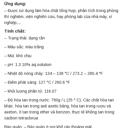
Ứng dụng:
– Được sử dụng làm hóa chất tổng hợp, phân tích trong phòng
thí nghiệm, viện nghiên cứu, hay phòng lab của nhà máy, xí
nghiệp,…
Tính chất:
– Trạng thái: dạng rắn
– Màu sắc: màu trắng
– Mùi: khó chịu
– pH: 1.3 10% aq.solution
– Nhiệt độ nóng chảy: 134 – 138 °C / 273.2 – 280.4 °F
– Điểm phát sáng: 127 °C / 260.6 °F
– khối lượng phân tử: 116.07
– Độ hòa tan trong nước: 790g / L (25 ° C). Các chất hòa tan
khác: hòa tan trong axit axetic băng, hòa tan trong rượu và
axeton, ít tan trong ether và benzen, thực tế không tan trong
cacbon tetraclorua
Bảo quản: – Bảo quản ở nơi khô ráo thoáng mát.