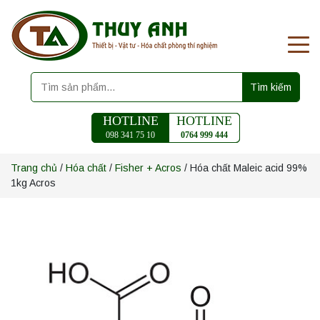
Tìm kiếm
HOTLINE
HOTLINE
098 341 75 10
0764 999 444
Trang chủ
/
Hóa chất
/
Fisher + Acros
/ Hóa chất Maleic acid 99%
1kg Acros