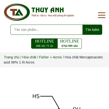
Tìm kiếm
HOTLINE
HOTLINE
098 341 75 10
0764 999 444
Trang chủ
/
Hóa chất
/
Fisher + Acros
/ Hóa chất Mercaptoacetic
acid 98% 1 lít Acros