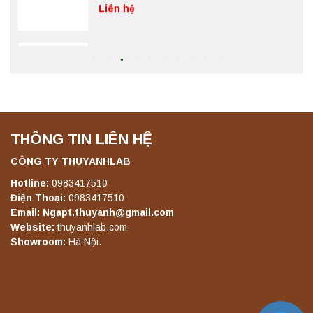
Liên hệ
Máy ly tâm tốc độ thấp để bàn YKL02A
Yonglekang – Máy ly tâm phòng thí nghiệm
Liên hệ
THÔNG TIN LIÊN HỆ
Máy ly tâm tốc độ thấp để bàn TD5A
Yonglekang – Thiết bị ly tâm phòng thí
CÔNG TY THUYANHLAB
nghiệm
Hotline:
0983417510
Liên hệ
Điện Thoại:
0983417510
Email: Ngapt.thuyanh@gmail.com
Website:
thuyanhlab.com
Máy ly tâm tốc độ thấp để bàn TD5Z
Yonglekang – Thiết bị ly tâm phòng thí
Showroom:
Hà Nội.
nghiệm
Liên hệ
Máy ly tâm tốc độ cao để bàn YTG16G