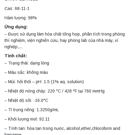
Cas: 68-11-1
Hàm lượng: 98%
Ứng dụng:
– Được sử dụng làm hóa chất tổng hợp, phân tích trong phòng
thí nghiệm, viện nghiên cứu, hay phòng lab của nhà máy, xí
nghiệp,…
Tính chất:
– Trạng thái: dạng lỏng
– Màu sắc: không màu
– Mùi: hôi thối – pH: 1.5 (1% aq. solution)
– Nhiệt độ nóng chảy: 220 °C / 428 °F tại 760 mmHg
– Nhiệt độ sôi: -16.0°C
– Tỉ trọng riêng: 1.3250g/mL
– Khối lượng mol: 92.11
– Tính tan: hòa tan trong nước, alcohol,ether,chloroform and
benzene