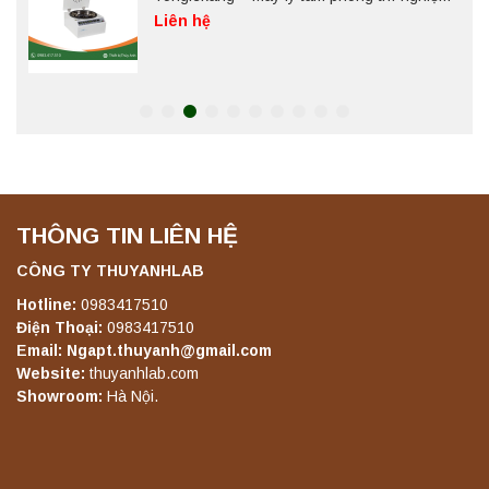
Liên hệ
Máy ly tâm tốc độ thấp để bàn YKL02A
Yonglekang – Máy ly tâm phòng thí nghiệm
Liên hệ
THÔNG TIN LIÊN HỆ
Máy ly tâm tốc độ thấp để bàn TD5A
Yonglekang – Thiết bị ly tâm phòng thí
nghiệm
CÔNG TY THUYANHLAB
Liên hệ
Hotline:
0983417510
Điện Thoại:
0983417510
Email: Ngapt.thuyanh@gmail.com
Máy ly tâm tốc độ thấp để bàn TD5Z
Website:
thuyanhlab.com
Yonglekang – Thiết bị ly tâm phòng thí
Showroom:
Hà Nội.
nghiệm
Liên hệ