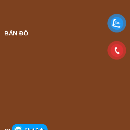
Máy ly tâm tốc độ cao để bàn YTG16G
Yonglekang – Thiết bị ly tâm phòng thí
nghiệm
Liên hệ
BẢN ĐỒ
Máy ly tâm tốc độ cao để bàn YTG16B
Yonglekang – Thiết bị ly tâm phòng thí
nghiệm
Liên hệ
Máy quang kế ngọn lửa FP7201 PEAK
chính hãng – Độ chính xác cao, vận hành
ổn định
Liên hệ
Máy quang kế ngọn lửa FP7202 PEAK
chính hãng – Độ chính xác cao, vận hành
ổn định
Liên hệ
Chat Zalo