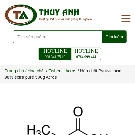
Tìm kiếm
HOTLINE
HOTLINE
098 341 75 10
0764 999 444
Trang chủ
/
Hóa chất
/
Fisher + Acros
/ Hóa chất Pyruvic acid
98% extra pure 500g Acros