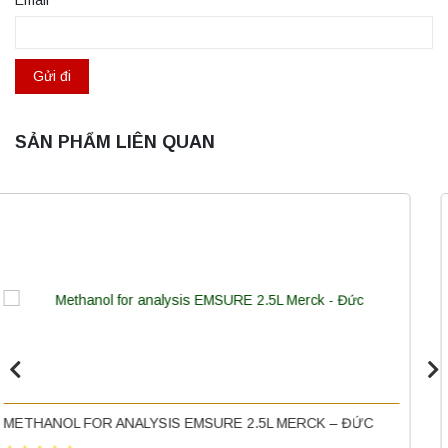
Email
*
SẢN PHẨM LIÊN QUAN
Máy ly tâm tốc độ thấp để bàn YKL02A
Yonglekang – Máy ly tâm phòng thí nghiệm
Liên hệ
P-XYLENE FOR SYNTHESIS MERCK
Nồi hấp chân không BKQ-B50V BIOBASE