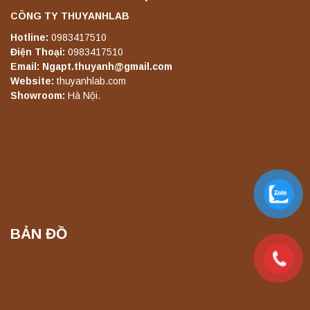
Máy lắc đứng YKD-08 Yonglekang – Thiết bị
lắc chiết mẫu phòng thí nghiệm
CÔNG TY THUYANHLAB
Liên hệ
Hotline:
0983417510
Điện Thoại:
0983417510
Email: Ngapt.thuyanh@gmail.com
Website:
thuyanhlab.com
Máy lắc đứng YKD-10 Yonglekang – Thiết bị
Showroom:
Hà Nội.
lắc chiết mẫu phòng thí nghiệm
Liên hệ
Máy chưng cất tự động YDL-06 Yonglekang
chính hãng – Thiết bị chưng cất mẫu nước
phòng thí nghiệm
Liên hệ
BẢN ĐỒ
Máy chưng cất tự động YDL-08 Yonglekang
chính hãng – Thiết bị chưng cất mẫu nước
phòng thí nghiệm
Liên hệ