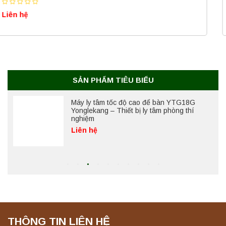
(50 Lít) – Giải pháp tiệt trùng hiệu quả
Liên hệ
Liên hệ
Máy ly tâm tốc độ cao để bàn YTG18G
Yonglekang – Thiết bị ly tâm phòng thí
nghiệm
Liên hệ
SẢN PHẨM TIÊU BIỂU
Máy lắc đứng YKD-04 Yonglekang – Thiết bị
lắc chiết mẫu phòng thí nghiệm
Liên hệ
Máy lắc đứng YKD-06 Yonglekang – Thiết bị
lắc chiết mẫu phòng thí nghiệm
Liên hệ
THÔNG TIN LIÊN HỆ