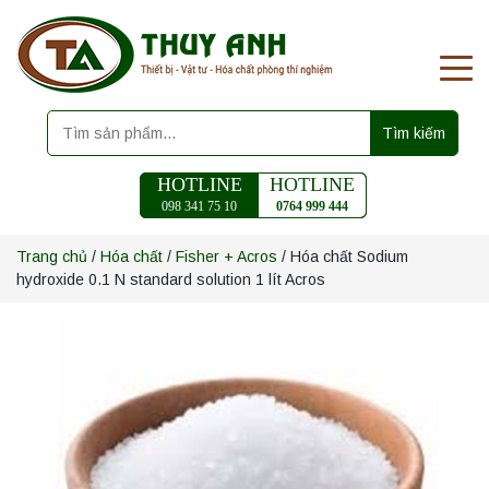
Tìm kiếm
HOTLINE
HOTLINE
098 341 75 10
0764 999 444
Trang chủ
/
Hóa chất
/
Fisher + Acros
/ Hóa chất Sodium
hydroxide 0.1 N standard solution 1 lít Acros