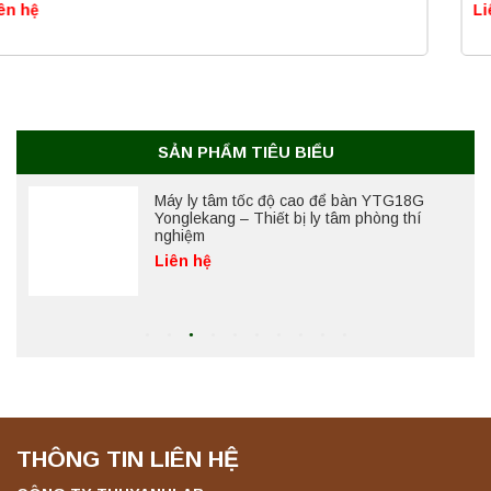
Liên hệ
Máy ly tâm tốc độ cao để bàn YTG18G
Yonglekang – Thiết bị ly tâm phòng thí
nghiệm
Liên hệ
SẢN PHẨM TIÊU BIỂU
Máy ly tâm tốc độ thấp để bàn YKL04A
Yonglekang – Máy ly tâm phòng thí nghiệm
Liên hệ
Máy ly tâm tốc độ thấp để bàn YKL02A
Yonglekang – Máy ly tâm phòng thí nghiệm
Liên hệ
THÔNG TIN LIÊN HỆ
Máy ly tâm tốc độ thấp để bàn TD5A
Yonglekang – Thiết bị ly tâm phòng thí