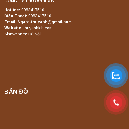
CÔNG TY THUYANHLAB
nghiệm
Hotline:
0983417510
Liên hệ
Điện Thoại:
0983417510
Email: Ngapt.thuyanh@gmail.com
Máy ly tâm tốc độ thấp để bàn TD5Z
Website:
thuyanhlab.com
Yonglekang – Thiết bị ly tâm phòng thí
Showroom:
Hà Nội.
nghiệm
Liên hệ
Máy ly tâm tốc độ cao để bàn YTG16G
Yonglekang – Thiết bị ly tâm phòng thí
nghiệm
Liên hệ
BẢN ĐỒ
Máy ly tâm tốc độ cao để bàn YTG16B
Yonglekang – Thiết bị ly tâm phòng thí
nghiệm
Liên hệ