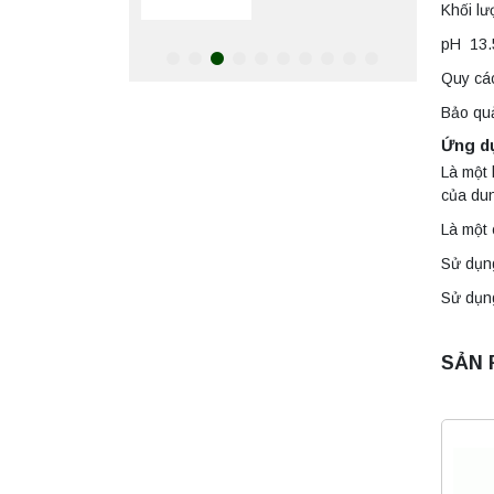
Khối lư
pH 13.
Máy lắc đứng YKD-
10 Yonglekang –
Quy các
Thiết bị lắc chiết
mẫu phòng thí
Bảo qu
Liên hệ
nghiệm
Ứng d
Là một 
Máy chưng cất tự
của du
động YDL-06
Yonglekang chính
Là một 
hãng – Thiết bị
Liên hệ
chưng cất mẫu
Sử dụng
nước phòng thí
nghiệm
Sử dụng
Máy chưng cất tự
động YDL-08
Yonglekang chính
SẢN 
hãng – Thiết bị
Liên hệ
chưng cất mẫu
nước phòng thí
nghiệm
Máy ly tâm tốc độ
thấp để bàn
YKL04A
Yonglekang – Máy