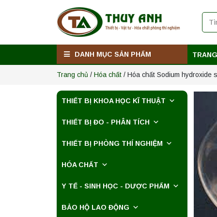
Máy chưng cất tự
động YDL-08
Yonglekang chính
hãng – Thiết bị
Liên hệ
chưng cất mẫu
nước phòng thí
nghiệm
DANH MỤC SẢN PHẨM
TRANG
Máy ly tâm tốc độ
thấp để bàn
Trang chủ
/
Hóa chất
/ Hóa chất Sodium hydroxide so
YKL04A
Yonglekang – Máy
Liên hệ
ly tâm phòng thí
nghiệm
THIẾT BỊ KHOA HỌC KĨ THUẬT
Máy ly tâm tốc độ
THIẾT BỊ ĐO - PHÂN TÍCH
thấp để bàn
YKL02A
Yonglekang – Máy
THIẾT BỊ PHÒNG THÍ NGHIỆM
Liên hệ
ly tâm phòng thí
nghiệm
HÓA CHẤT
Nồi hấp chân
không BKQ-B50V
Y TẾ - SINH HỌC - DƯỢC PHẨM
BIOBASE (50 Lít) –
Giải pháp tiệt trùng
Liên hệ
hiệu quả
BẢO HỘ LAO ĐỘNG