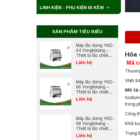
LINH KIỆN - PHỤ KIỆN ĐI KÈM
Máy ly tâm tốc độ
cao để bàn
YTG18G
Yonglekang – Thiết
Liên hệ
bị ly tâm phòng thí
SẢN PHẨM TIÊU BIỂU
nghiệm
Máy lắc đứng YKD-
04 Yonglekang –
Hóa 
Thiết bị lắc chiết
mẫu phòng thí
Mã c
Liên hệ
nghiệm
Thương
VNĐ 84
Máy lắc đứng YKD-
06 Yonglekang –
Mô tả
Thiết bị lắc chiết
mẫu phòng thí
Sodium 
Liên hệ
nghiệm
trong p
Công t
Máy lắc đứng YKD-
Khối l
08 Yonglekang –
Thiết bị lắc chiết
Trạng 
mẫu phòng thí
Liên hệ
nghiệm