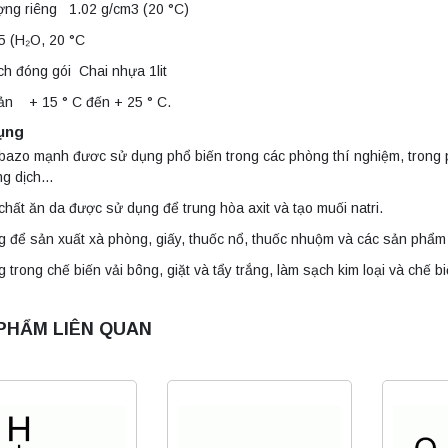
ợng riêng 1.02 g/cm3 (20 °C)
5 (H₂O, 20 °C
h đóng gói Chai nhựa 1lit
ản + 15 ° C đến + 25 ° C.
ụng
bazo mạnh đươc sử dụng phổ biến trong các phòng thí nghiệm, trong ph
ng dịch…
chất ăn da được sử dụng để trung hòa axit và tạo muối natri.
 để sản xuất xà phòng, giấy, thuốc nổ, thuốc nhuộm và các sản phẩm
 trong chế biến vải bông, giặt và tẩy trắng, làm sạch kim loại và chế bi
PHẨM LIÊN QUAN