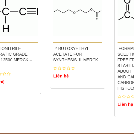
ONITRILE
2-BUTOXYETHYL
FORMA
RATIC GRADE
ACETATE FOR
SOLUTI
912500 MERCK –
SYNTHESIS 1L MERCK
FREE F
STABIL
ABOUT 
Liên hệ
AND CA
 hệ
CARBON
HISTO
Liên hệ