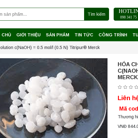
HOTLI
Tìm kiếm
098 341 75 
 CHỦ
GIỚI THIỆU
SẢN PHẨM
TIN TỨC
CÔNG TRÌNH
T
lution c(NaOH) = 0.5 mol/l (0.5 N) Titripur® Merck
HÓA C
C(NAOH
MERC
Liên h
Mã cod
Thương hi
VNĐ 844.0