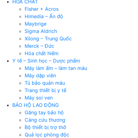
HÓA CHẤT
Fisher + Acros
Himedia – Ấn độ
Maybrige
Sigma Aldrich
Xilong – Trung Quốc
Merck – Đức
Hóa chất hiếm
Y tế – Sinh học – Dược phẩm
Máy làm ấm – làm tan máu
Máy dập viên
Tủ bảo quản máu
Trang thiết bị y tế
Máy soi ven
BẢO HỘ LAO ĐỘNG
Găng tay bảo hộ
Cáng cứu thương
Bộ thiết bị trợ thở
Quả lọc phòng độc