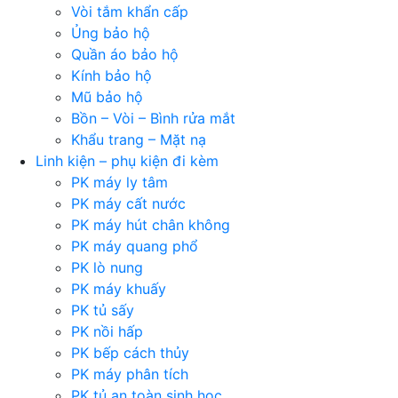
Vòi tắm khẩn cấp
Ủng bảo hộ
Quần áo bảo hộ
Kính bảo hộ
Mũ bảo hộ
Bồn – Vòi – Bình rửa mắt
Khẩu trang – Mặt nạ
Linh kiện – phụ kiện đi kèm
PK máy ly tâm
PK máy cất nước
PK máy hút chân không
PK máy quang phổ
PK lò nung
PK máy khuấy
PK tủ sấy
PK nồi hấp
PK bếp cách thủy
PK máy phân tích
PK tủ an toàn sinh học