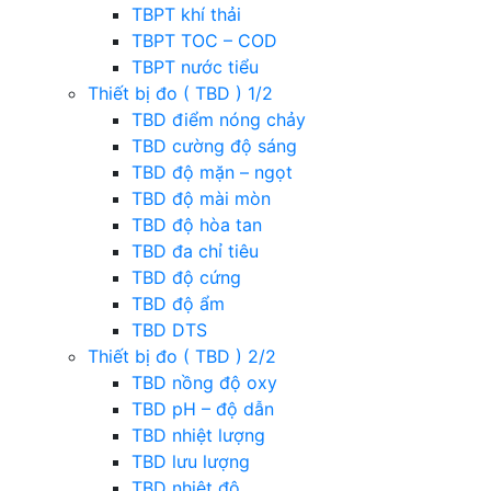
TBPT khí thải
TBPT TOC – COD
TBPT nước tiểu
Thiết bị đo ( TBD ) 1/2
TBD điểm nóng chảy
TBD cường độ sáng
TBD độ mặn – ngọt
TBD độ mài mòn
TBD độ hòa tan
TBD đa chỉ tiêu
TBD độ cứng
TBD độ ẩm
TBD DTS
Thiết bị đo ( TBD ) 2/2
TBD nồng độ oxy
TBD pH – độ dẫn
TBD nhiệt lượng
TBD lưu lượng
TBD nhiệt độ