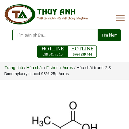
Tìm kiếm
HOTLINE
HOTLINE
098 341 75 10
0764 999 444
Trang chủ
/
Hóa chất
/
Fisher + Acros
/ Hóa chất trans-2,3-
Dimethylacrylic acid 98% 25g Acros