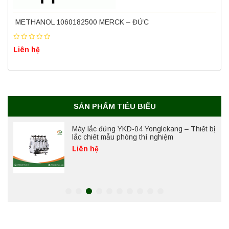
Nồi hấp chân không BKQ-B50V BIOBASE
(50 Lít) – Giải pháp tiệt trùng hiệu quả
METHANOL 1060182500 MERCK – ĐỨC
Liên hệ
Liên hệ
Máy ly tâm tốc độ cao để bàn YTG18G
Yonglekang – Thiết bị ly tâm phòng thí
nghiệm
Liên hệ
SẢN PHẨM TIÊU BIỂU
Máy lắc đứng YKD-04 Yonglekang – Thiết bị
lắc chiết mẫu phòng thí nghiệm
Liên hệ
Máy lắc đứng YKD-06 Yonglekang – Thiết bị
lắc chiết mẫu phòng thí nghiệm
Liên hệ