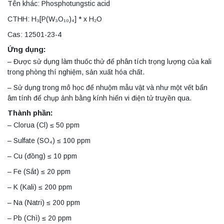
Tên khác: Phosphotungstic acid
CTHH: H₃[P(W₃O₁₀)₄] * x H₂O
Cas: 12501-23-4
Ứng dụng:
– Được sử dụng làm thuốc thử để phân tích trọng lượng của kali
trong phòng thí nghiệm, sản xuất hóa chất.
– Sử dụng trong mô học để nhuộm mẫu vật và như một vết bẩn
âm tính để chụp ảnh bằng kính hiển vi điện tử truyền qua.
Thành phần:
– Clorua (Cl) ≤ 50 ppm
– Sulfate (SO₄) ≤ 100 ppm
– Cu (đồng) ≤ 10 ppm
– Fe (Sắt) ≤ 20 ppm
– K (Kali) ≤ 200 ppm
– Na (Natri) ≤ 200 ppm
– Pb (Chì) ≤ 20 ppm