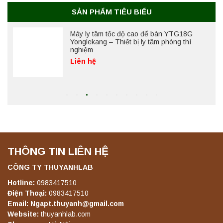
Liên hệ
SẢN PHẨM TIÊU BIỂU
Máy lắc đứng YKD-04 Yonglekang – Thiết bị
lắc chiết mẫu phòng thí nghiệm
Liên hệ
Máy lắc đứng YKD-06 Yonglekang – Thiết bị
lắc chiết mẫu phòng thí nghiệm
Liên hệ
THÔNG TIN LIÊN HỆ
Máy lắc đứng YKD-08 Yonglekang – Thiết bị
lắc chiết mẫu phòng thí nghiệm
CÔNG TY THUYANHLAB
Liên hệ
Hotline:
0983417510
Điện Thoại:
0983417510
Email: Ngapt.thuyanh@gmail.com
Máy lắc đứng YKD-10 Yonglekang – Thiết bị
Website:
thuyanhlab.com
lắc chiết mẫu phòng thí nghiệm