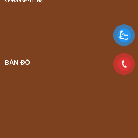
Showroom:
Hà Nội.
Liên hệ
Máy chưng cất tự động YDL-06 Yonglekang
chính hãng – Thiết bị chưng cất mẫu nước
phòng thí nghiệm
Liên hệ
BẢN ĐỒ
Máy chưng cất tự động YDL-08 Yonglekang
chính hãng – Thiết bị chưng cất mẫu nước
phòng thí nghiệm
Liên hệ
Máy ly tâm tốc độ thấp để bàn YKL04A
Yonglekang – Máy ly tâm phòng thí nghiệm
Liên hệ