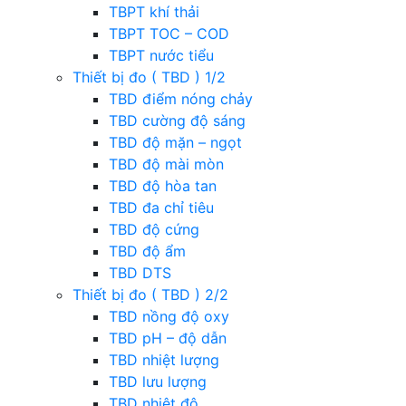
TBPT khí thải
TBPT TOC – COD
TBPT nước tiểu
Thiết bị đo ( TBD ) 1/2
TBD điểm nóng chảy
TBD cường độ sáng
TBD độ mặn – ngọt
TBD độ mài mòn
TBD độ hòa tan
TBD đa chỉ tiêu
TBD độ cứng
TBD độ ẩm
TBD DTS
Thiết bị đo ( TBD ) 2/2
TBD nồng độ oxy
TBD pH – độ dẫn
TBD nhiệt lượng
TBD lưu lượng
TBD nhiệt độ