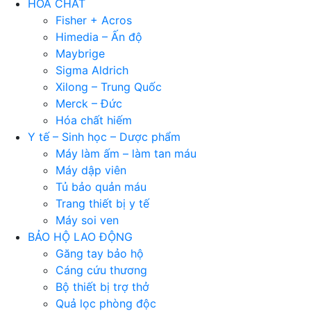
HÓA CHẤT
Fisher + Acros
Himedia – Ấn độ
Maybrige
Sigma Aldrich
Xilong – Trung Quốc
Merck – Đức
Hóa chất hiếm
Y tế – Sinh học – Dược phẩm
Máy làm ấm – làm tan máu
Máy dập viên
Tủ bảo quản máu
Trang thiết bị y tế
Máy soi ven
BẢO HỘ LAO ĐỘNG
Găng tay bảo hộ
Cáng cứu thương
Bộ thiết bị trợ thở
Quả lọc phòng độc