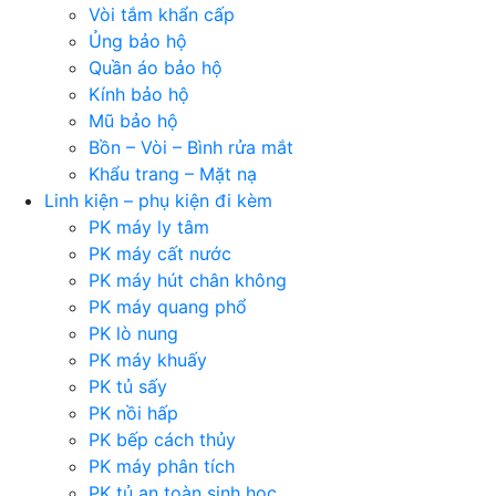
Vòi tắm khẩn cấp
Ủng bảo hộ
Quần áo bảo hộ
Kính bảo hộ
Mũ bảo hộ
Bồn – Vòi – Bình rửa mắt
Khẩu trang – Mặt nạ
Linh kiện – phụ kiện đi kèm
PK máy ly tâm
PK máy cất nước
PK máy hút chân không
PK máy quang phổ
PK lò nung
PK máy khuấy
PK tủ sấy
PK nồi hấp
PK bếp cách thủy
PK máy phân tích
PK tủ an toàn sinh học