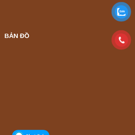
Máy ly tâm tốc độ cao để bàn YTG16G
Yonglekang – Thiết bị ly tâm phòng thí
nghiệm
Liên hệ
BẢN ĐỒ
Máy ly tâm tốc độ cao để bàn YTG16B
Yonglekang – Thiết bị ly tâm phòng thí
nghiệm
Liên hệ
Máy quang kế ngọn lửa FP7201 PEAK
chính hãng – Độ chính xác cao, vận hành
ổn định
Liên hệ
Máy quang kế ngọn lửa FP7202 PEAK
chính hãng – Độ chính xác cao, vận hành
ổn định
Liên hệ