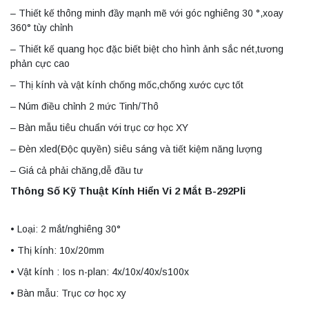
– Thiết kế thông minh đầy mạnh mẽ với góc nghiêng 30 °,xoay
360° tùy chỉnh
– Thiết kế quang học đặc biết biệt cho hình ảnh sắc nét,tương
phản cực cao
– Thị kính và vật kính chống mốc,chống xước cực tốt
– Núm điều chỉnh 2 mức Tinh/Thô
– Bàn mẫu tiêu chuẩn với trục cơ học XY
– Đèn xled(Độc quyền) siêu sáng và tiết kiệm năng lượng
– Giá cả phải chăng,dễ đầu tư
Thông Số Kỹ Thuật Kính Hiển Vi 2 Mắt B-292Pli
• Loại: 2 mắt/nghiêng 30°
• Thị kính: 10x/20mm
• Vật kính : Ios n-plan: 4x/10x/40x/s100x
• Bàn mẫu: Trục cơ học xy