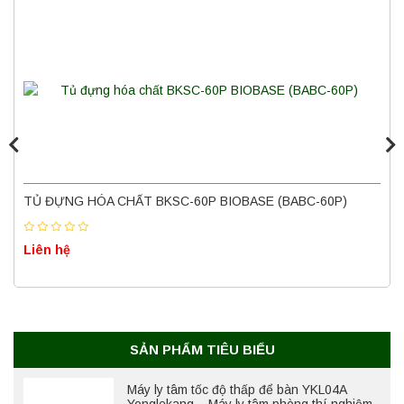
Máy quang kế ngọn lửa FP7202 PEAK
chính hãng – Độ chính xác cao, vận hành
ổn định
Liên hệ
Nồi hấp chân không BKQ-B50V BIOBASE
(50 Lít) – Giải pháp tiệt trùng hiệu quả
TỦ ĐỰNG HÓA CHẤT BKSC-60P BIOBASE (BABC-60P)
Liên hệ
Liên hệ
Máy ly tâm tốc độ cao để bàn YTG18G
Yonglekang – Thiết bị ly tâm phòng thí
nghiệm
Liên hệ
SẢN PHẨM TIÊU BIỂU
Máy ly tâm tốc độ thấp để bàn YKL04A