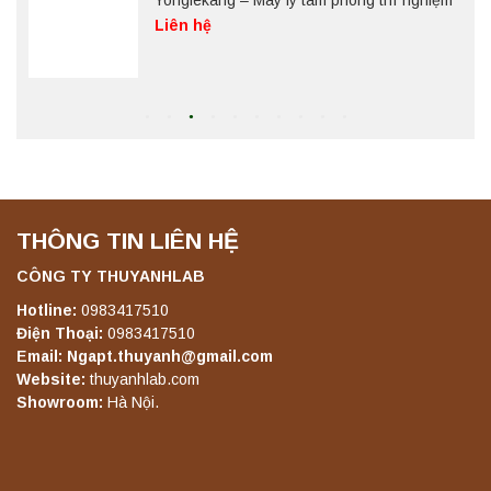
Yonglekang – Máy ly tâm phòng thí nghiệm
Liên hệ
Máy ly tâm tốc độ thấp để bàn YKL02A
Yonglekang – Máy ly tâm phòng thí nghiệm
Liên hệ
THÔNG TIN LIÊN HỆ
Máy ly tâm tốc độ thấp để bàn TD5A
Yonglekang – Thiết bị ly tâm phòng thí
nghiệm
CÔNG TY THUYANHLAB
Liên hệ
Hotline:
0983417510
Điện Thoại:
0983417510
Email: Ngapt.thuyanh@gmail.com
Máy ly tâm tốc độ thấp để bàn TD5Z
Website:
thuyanhlab.com
Yonglekang – Thiết bị ly tâm phòng thí
Showroom:
Hà Nội.
nghiệm
Liên hệ