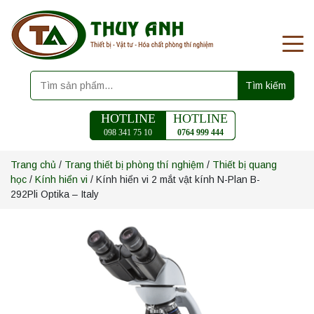
Tìm kiếm
HOTLINE
HOTLINE
098 341 75 10
0764 999 444
Trang chủ
/
Trang thiết bị phòng thí nghiệm
/
Thiết bị quang
học
/
Kính hiển vi
/ Kính hiển vi 2 mắt vật kính N-Plan B-
292Pli Optika – Italy