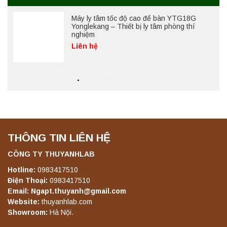
Máy ly tâm tốc độ thấp để bàn YKL04A
Yonglekang – Máy ly tâm phòng thí nghiệm
Liên hệ
Máy ly tâm tốc độ thấp để bàn YKL02A
Yonglekang – Máy ly tâm phòng thí nghiệm
Liên hệ
THÔNG TIN LIÊN HỆ
Máy ly tâm tốc độ thấp để bàn TD5A
Yonglekang – Thiết bị ly tâm phòng thí
CÔNG TY THUYANHLAB
nghiệm
Hotline:
0983417510
Liên hệ
Điện Thoại:
0983417510
Email: Ngapt.thuyanh@gmail.com
Website:
thuyanhlab.com
Máy ly tâm tốc độ thấp để bàn TD5Z
Showroom:
Hà Nội.
Yonglekang – Thiết bị ly tâm phòng thí
nghiệm