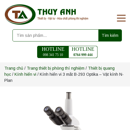
Tìm kiếm
HOTLINE
HOTLINE
098 341 75 10
0764 999 444
Trang chủ
/
Trang thiết bị phòng thí nghiệm
/
Thiết bị quang
học
/
Kính hiển vi
/ Kính hiển vi 3 mắt B-293 Optika – Vật kính N-
Plan