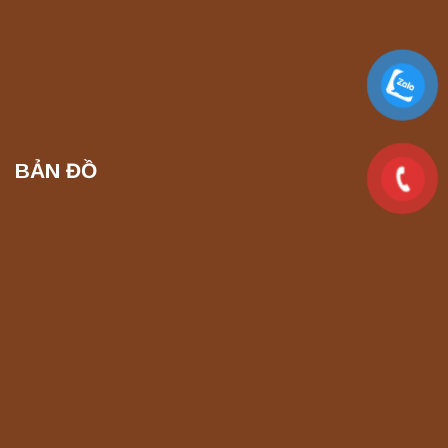
Liên hệ
Máy ly tâm tốc độ cao để bàn YTG16G
Yonglekang – Thiết bị ly tâm phòng thí
nghiệm
Liên hệ
BẢN ĐỒ
Máy ly tâm tốc độ cao để bàn YTG16B
Yonglekang – Thiết bị ly tâm phòng thí
nghiệm
Liên hệ
Máy quang kế ngọn lửa FP7201 PEAK
chính hãng – Độ chính xác cao, vận hành
ổn định
Liên hệ
Máy quang kế ngọn lửa FP7202 PEAK
chính hãng – Độ chính xác cao, vận hành