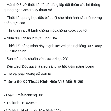
– Mắt thứ 3 với thiết kế để dễ dàng lắp đặt thêm các hệ thống
quang học,Camera kỹ thuật số
– Thiết kế quang học đặc biết biệt cho hình ảnh sắc nét,tương
phản cực cao
– Thị kính và vật kính chống mốc,chống xước cực tốt
– Núm điều chỉnh 2 mức Tinh/Thô
– Thiết kế thông minh đầy mạnh mẽ với góc nghiêng 30 °,xoay
360° tùy chỉnh
– Bàn mẫu tiêu chuẩn với trục cơ học XY
– Đèn xled(Độc quyền) siêu sáng và tiết kiệm năng lượng
– Giá cả phải chăng,dễ đầu tư
Thông Số Kỹ Thuật Kính Hiển Vi 3 Mắt B-293
• Loại: 3 mắt/nghiêng 30°
• Thị kính: 10x/20mm
• Vật kính: N-plan: 4x/10x/40x/s100x