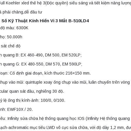
ull Koehler xled thế hệ 3(Độc quyền) siêu sáng và tiết kiệm năng lượn
ả phải chăng,dễ đầu tư
Số Kỹ Thuật Kính Hiển Vi 3 Mắt B-510LD4
t độ màu: 6300K
thọ: 50.000h
 sát chế độ
h quang B: EX 460-490, DM 500, EM 520LP;
h quang G: EX 480-550, DM 570, EM 590LP;
đoạn: Cố định giai đoạn, kích thước 216×150 mm.
hụp vào mũi: quintuple xoay ống chụp vào mũi, luân chuyển trên vòng 
cular quan sát đầu, nghiêng 30 độ.
tỷ lệ ống thị kính-ảnh: 100/0, 0/100.
ính: EWF10X / 20.
iêu: Infinity sửa chữa hệ thống quang học IOS (Infinity Hệ thống quang
ạch-achromatic mục tiêu LWD vô cực sửa chữa, với độ dày 1,2 mm, đượ