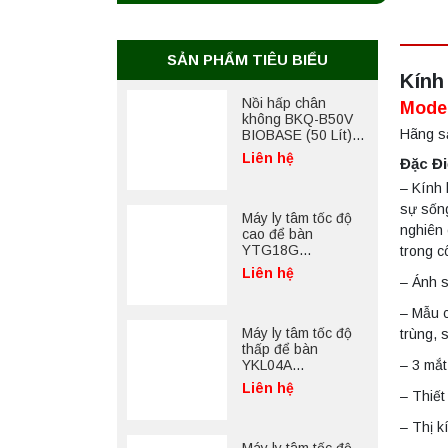
SẢN PHẨM TIÊU BIỂU
Kính
Nồi hấp chân
Mode
không BKQ-B50V
Hãng sả
BIOBASE (50 Lít) –
Giải pháp tiệt trùng
Liên hệ
Đặc Đi
hiệu quả
– Kính 
sự sống
Máy ly tâm tốc độ
nghiên 
cao để bàn
YTG18G
trong c
Yonglekang – Thiết
Liên hệ
– Ánh s
bị ly tâm phòng thí
nghiệm
– Mẫu c
Máy ly tâm tốc độ
trùng, 
thấp để bàn
– 3 mắt
YKL04A
Yonglekang – Máy
Liên hệ
– Thiết
ly tâm phòng thí
nghiệm
– Thị k