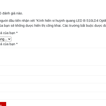
ó đánh giá nào.
người đầu tiên nhận xét “Kính hiển vi huỳnh quang LED B-510LD4 Optik
ủa bạn sẽ không được hiển thị công khai.
Các trường bắt buộc được 
iá của bạn
*
iá của bạn
*