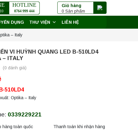
NE
HOTLINE
Giỏ hàng
0 Sản phẩm
10
0764 999 444
UYỂN DỤNG
THƯ VIỆN
LIÊN HỆ
tika – Italy
IỂN VI HUỲNH QUANG LED B-510LD4
 – ITALY
(0 đánh giá)
ệ
 B-510LD4
uất: Optika – Italy
ne:
0339229221
o hàng toàn quốc
Thanh toán khi nhận hàng