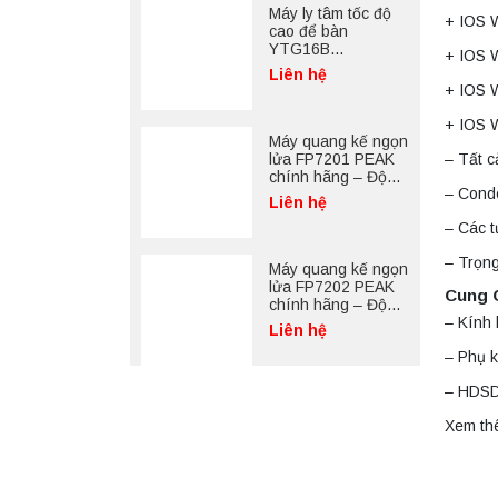
Máy ly tâm tốc độ
+ IOS 
cao để bàn
YTG16B
+ IOS 
Yonglekang – Thiết
Liên hệ
bị ly tâm phòng thí
+ IOS 
nghiệm
+ IOS 
Máy quang kế ngọn
– Tất c
lửa FP7201 PEAK
chính hãng – Độ
– Cond
chính xác cao, vận
Liên hệ
hành ổn định
– Các t
– Trọng
Máy quang kế ngọn
lửa FP7202 PEAK
Cung 
chính hãng – Độ
– Kính
chính xác cao, vận
Liên hệ
hành ổn định
– Phụ k
– HDSD 
Xem th