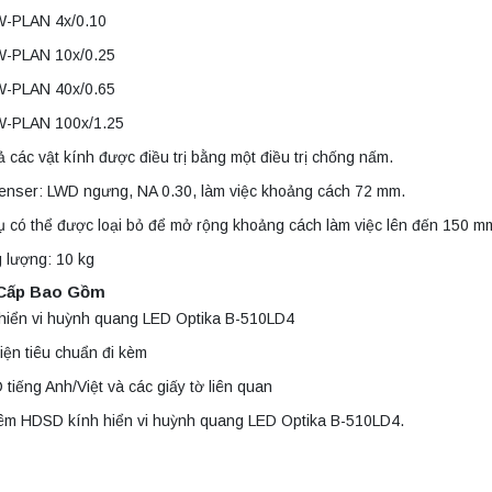
W-PLAN 4x/0.10
W-PLAN 10x/0.25
W-PLAN 40x/0.65
W-PLAN 100x/1.25
ả các vật kính được điều trị bằng một điều trị chống nấm.
enser: LWD ngưng, NA 0.30, làm việc khoảng cách 72 mm.
ụ có thể được loại bỏ để mở rộng khoảng cách làm việc lên đến 150 m
 lượng: 10 kg
Cấp Bao Gồm
 hiển vi huỳnh quang LED Optika B-510LD4
iện tiêu chuẩn đi kèm
tiếng Anh/Việt và các giấy tờ liên quan
êm HDSD kính hiển vi huỳnh quang LED Optika B-510LD4.