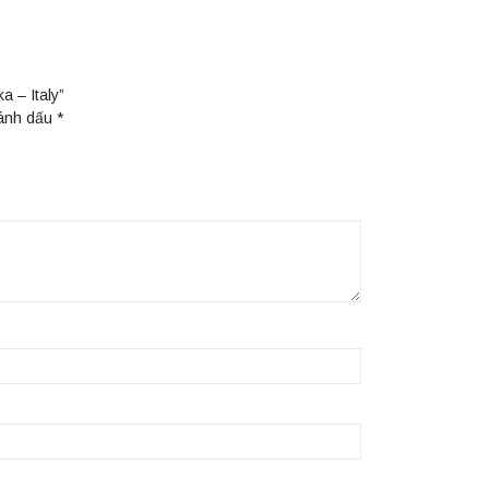
a – Italy”
đánh dấu
*