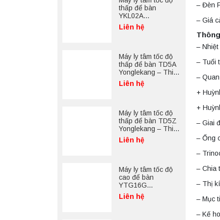
Máy ly tâm tốc độ
– Đèn F
thấp để bàn
YKL02A
– Giá c
Yonglekang – Máy
Liên hệ
ly tâm phòng thí
Thông 
nghiệm
– Nhiệ
Máy ly tâm tốc độ
– Tuổi 
thấp để bàn TD5A
Yonglekang – Thiết
– Quan
bị ly tâm phòng thí
Liên hệ
nghiệm
+ Huỳn
+ Huỳn
Máy ly tâm tốc độ
thấp để bàn TD5Z
– Giai 
Yonglekang – Thiết
bị ly tâm phòng thí
– Ống c
Liên hệ
nghiệm
– Trino
– Chia 
Máy ly tâm tốc độ
cao để bàn
– Thị k
YTG16G
Yonglekang – Thiết
Liên hệ
– Mục t
bị ly tâm phòng thí
nghiệm
– Kế ho