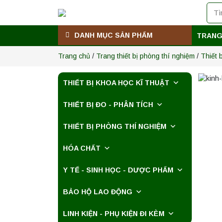
DANH MỤC SẢN PHẨM
TRANG
Trang chủ
/
Trang thiết bị phòng thí nghiệm
/
Thiết 
THIẾT BỊ KHOA HỌC KĨ THUẬT
THIẾT BỊ ĐO - PHÂN TÍCH
THIẾT BỊ PHÒNG THÍ NGHIỆM
HÓA CHẤT
Y TẾ - SINH HỌC - DƯỢC PHẨM
BẢO HỘ LAO ĐỘNG
LINH KIỆN - PHỤ KIỆN ĐI KÈM