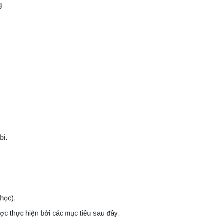
g
bi.
 học).
c thực hiện bởi các mục tiêu sau đây: