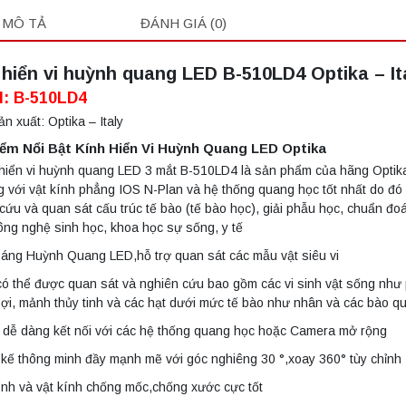
MÔ TẢ
ĐÁNH GIÁ (0)
 hiển vi huỳnh quang LED B-510LD4 Optika – It
l: B-510LD4
n xuất: Optika – Italy
ểm Nổi Bật Kính Hiển Vi Huỳnh Quang LED Optika
hiển vi huỳnh quang LED 3 mắt B-510LD4 là sản phẩm của hãng Optika
 với vật kính phẳng IOS N-Plan và hệ thống quang học tốt nhất do đó
cứu và quan sát cấu trúc tế bào (tế bào học), giải phẫu học, chuẩn đo
ông nghệ sinh học, khoa học sự sống, y tế
áng Huỳnh Quang LED,hỗ trợ quan sát các mẫu vật siêu vi
ó thể được quan sát và nghiên cứu bao gồm các vi sinh vật sống như 
sợi, mảnh thủy tinh và các hạt dưới mức tế bào như nhân và các bào q
 dễ dàng kết nối với các hệ thống quang học hoặc Camera mở rộng
 kế thông minh đầy mạnh mẽ với góc nghiêng 30 °,xoay 360° tùy chỉnh
ính và vật kính chống mốc,chống xước cực tốt