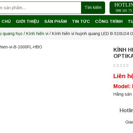
HOTLI
Tìm kiếm
098 341 75 
 CHỦ
GIỚI THIỆU
SẢN PHẨM
TIN TỨC
CÔNG TRÌNH
T
bị quang học
/
Kính hiển vi
/ Kính hiển vi huỳnh quang LED B-510LD4 Op
KÍNH H
OPTIKA
Liên h
Model:
Hãng sản x
Hotli
Gia