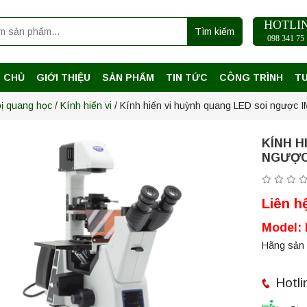
HOTLI
Tìm kiếm
098 341 75 
 CHỦ
GIỚI THIỆU
SẢN PHẨM
TIN TỨC
CÔNG TRÌNH
T
bị quang học
/
Kính hiển vi
/ Kính hiển vi huỳnh quang LED soi ngược IM
KÍNH H
NGƯỢC 
Liên h
Model:
Hãng sản x
Hotli