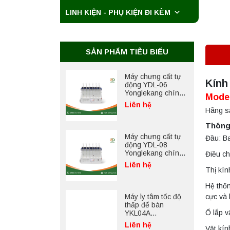
LINH KIỆN - PHỤ KIỆN ĐI KÈM
Máy ly tâm tốc độ
cao để bàn
YTG18G
Yonglekang – Thiết
Liên hệ
bị ly tâm phòng thí
SẢN PHẨM TIÊU BIỂU
nghiệm
Máy chưng cất tự
Kính
động YDL-06
Yonglekang chính
Model
hãng – Thiết bị
Liên hệ
chưng cất mẫu
Hãng sả
nước phòng thí
nghiệm
Thông
Máy chưng cất tự
Đầu: Ba
động YDL-08
Yonglekang chính
Điều chỉ
hãng – Thiết bị
Liên hệ
chưng cất mẫu
Thị kín
nước phòng thí
nghiệm
Hệ thốn
Máy ly tâm tốc độ
cực và 
thấp để bàn
YKL04A
Ổ lắp v
Yonglekang – Máy
Liên hệ
ly tâm phòng thí
Vật kín