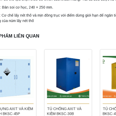
: Bàn soi cơ học, 240 × 250 mm.
: Cơ chế lấy nét thô và mịn đồng trục với điểm dừng giới hạn để ngăn t
 của núm lấy nét thô
PHẨM LIÊN QUAN
ỰNG AXIT VÀ KIỀM
TỦ CHỐNG AXIT VÀ
TỦ CHỐ
 BKSC-45P
KIỀM BKSC-30B
BKSC-4Y