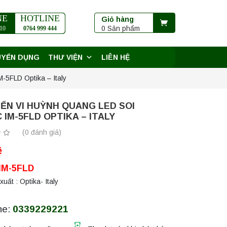
NE
HOTLINE
Giỏ hàng
0 Sản phẩm
10
0764 999 444
UYỂN DỤNG
THƯ VIỆN
LIÊN HỆ
-5FLD Optika – Italy
IỂN VI HUỲNH QUANG LED SOI
IM-5FLD OPTIKA – ITALY
(0 đánh giá)
ệ
 IM-5FLD
uất : Optika- Italy
ne:
0339229221