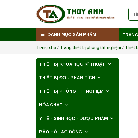
Máy ly tâm tốc độ
thấp để bàn TD5Z
Yonglekang – Thiết
bị ly tâm phòng thí
Liên hệ
nghiệm
DANH MỤC SẢN PHẨM
TRANG
Máy ly tâm tốc độ
cao để bàn
Trang chủ
/
Trang thiết bị phòng thí nghiệm
/
Thiết 
YTG16G
Yonglekang – Thiết
Liên hệ
bị ly tâm phòng thí
nghiệm
THIẾT BỊ KHOA HỌC KĨ THUẬT
Máy ly tâm tốc độ
THIẾT BỊ ĐO - PHÂN TÍCH
cao để bàn
YTG16B
Yonglekang – Thiết
THIẾT BỊ PHÒNG THÍ NGHIỆM
Liên hệ
bị ly tâm phòng thí
nghiệm
HÓA CHẤT
Nồi hấp chân
không BKQ-B50V
Y TẾ - SINH HỌC - DƯỢC PHẨM
BIOBASE (50 Lít) –
Giải pháp tiệt trùng
Liên hệ
hiệu quả
BẢO HỘ LAO ĐỘNG