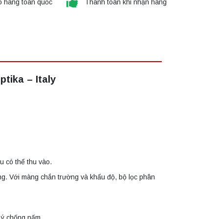
o hàng toàn quốc
Thanh toán khi nhận hàng
tika – Italy
u có thể thu vào.
ng. Với màng chắn trường và khẩu độ, bộ lọc phân
 lý chống nấm.