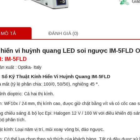
Gia
MÔ TẢ
ĐÁNH GIÁ (0)
 hiển vi huỳnh quang LED soi ngược IM-5FLD Op
: IM-5FLD
n xuất : Optika- Italy
 Số Kỹ Thuật Kính Hiển Vi Huỳnh Quang IM-5FLD
 mắt (tỷ lệ phân chia: 100/0, 50/50), nghiêng 45 °.
nh dioptric: Cả hai thị kính.
h: WF10x / 24 mm, thị kính cao, được giữ chặt bằng vít và có cốc cao s
g chiếu sáng & bộ lọc Epi: Halogen 12 V / 100 W với điều khiển độ sá
bộ phân tích.
ật kính: Loại năm vị trí, mũi xoay vòng bi, đảo ngược.
h: Có thể lựa chọn theo sở thích của khách hàng. Tất cả đều được xử