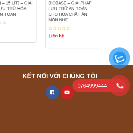
– 15 LÍT) – GIẢI
BIOBASE – GIẢI PHÁP
KIỀM MẠNH
ƯU TRỮ HÓA
LƯU TRỮ AN TOÀN
BIOBASE
N TOÀN
CHO HÓA CHẤT ĂN
MÒN NHẸ
Liên hệ
Liên hệ
KẾT NỐI VỚI CHÚNG TÔI
0764999444