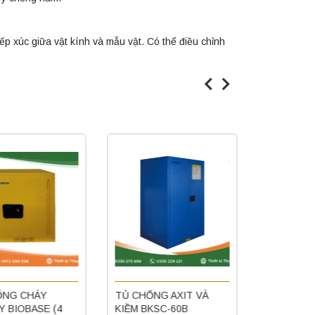
iếp xúc giữa vật kính và mẫu vật. Có thể điều chỉnh
NG CHÁY
TỦ CHỐNG AXIT VÀ
TỦ BẢO Q
 BIOBASE (4
KIỀM BKSC-60B
(TỦ LƯU T