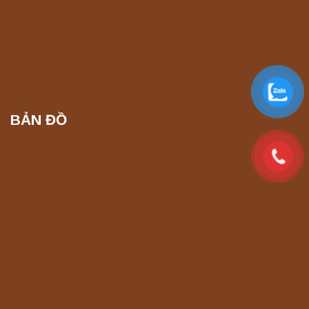
Liên hệ
Máy ly tâm tốc độ cao để bàn YTG16G
Yonglekang – Thiết bị ly tâm phòng thí
nghiệm
Liên hệ
BẢN ĐỒ
Máy ly tâm tốc độ cao để bàn YTG16B
Yonglekang – Thiết bị ly tâm phòng thí
nghiệm
Liên hệ
Máy quang kế ngọn lửa FP7201 PEAK
chính hãng – Độ chính xác cao, vận hành
ổn định
Liên hệ
Máy quang kế ngọn lửa FP7202 PEAK
chính hãng – Độ chính xác cao, vận hành