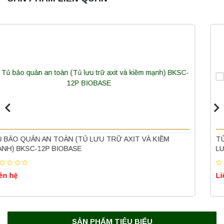
Máy quang kế ngọn lửa FP7202 PEAK
chính hãng – Độ chính xác cao, vận hành
ổn định
Liên hệ
Nồi hấp chân không BKQ-B50V BIOBASE
(50 Lít) – Giải pháp tiệt trùng hiệu quả
TỦ CHỐNG AXIT VÀ KIỀM BKSC-12B BIOBASE – GIẢI PHÁP
LƯU TRỮ AN TOÀN CHO HÓA CHẤT ĂN MÒN NHẸ
Liên hệ
Liên hệ
Máy ly tâm tốc độ cao để bàn YTG18G
Yonglekang – Thiết bị ly tâm phòng thí
nghiệm
Liên hệ
SẢN PHẨM TIÊU BIỂU