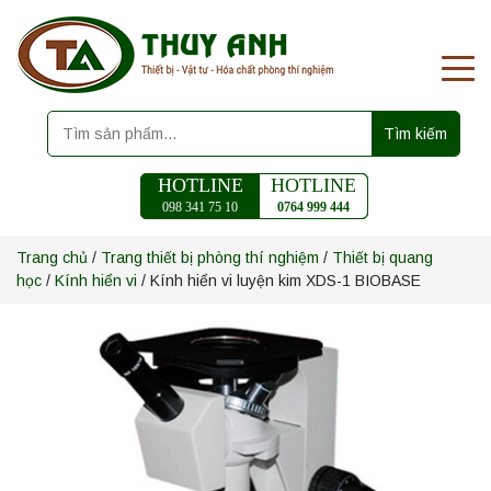
Tìm kiếm
HOTLINE
HOTLINE
098 341 75 10
0764 999 444
Trang chủ
/
Trang thiết bị phòng thí nghiệm
/
Thiết bị quang
học
/
Kính hiển vi
/ Kính hiển vi luyện kim XDS-1 BIOBASE