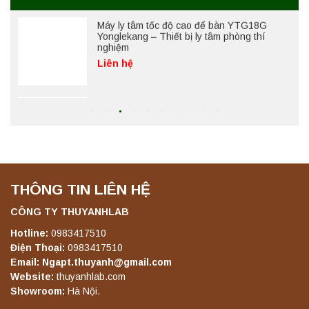
Máy ly tâm tốc độ thấp để bàn YKL04A
Yonglekang – Máy ly tâm phòng thí nghiệm
Liên hệ
Máy ly tâm tốc độ thấp để bàn YKL02A
Yonglekang – Máy ly tâm phòng thí nghiệm
Liên hệ
THÔNG TIN LIÊN HỆ
Máy ly tâm tốc độ thấp để bàn TD5A
Yonglekang – Thiết bị ly tâm phòng thí
CÔNG TY THUYANHLAB
nghiệm
Liên hệ
Hotline:
0983417510
Điện Thoại:
0983417510
Email: Ngapt.thuyanh@gmail.com
Máy ly tâm tốc độ thấp để bàn TD5Z
Website:
thuyanhlab.com
Yonglekang – Thiết bị ly tâm phòng thí
Showroom:
Hà Nội.
nghiệm