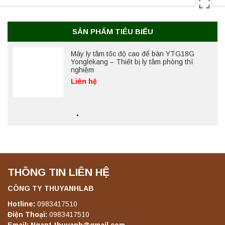
Máy ly tâm tốc độ cao để bàn YTG18G
Yonglekang – Thiết bị ly tâm phòng thí
nghiệm
SẢN PHẨM TIÊU BIỂU
Liên hệ
Máy ly tâm tốc độ thấp để bàn YKL04A
Yonglekang – Máy ly tâm phòng thí nghiệm
Liên hệ
Máy ly tâm tốc độ thấp để bàn YKL02A
Yonglekang – Máy ly tâm phòng thí nghiệm
Liên hệ
THÔNG TIN LIÊN HỆ
Máy ly tâm tốc độ thấp để bàn TD5A
CÔNG TY THUYANHLAB
Yonglekang – Thiết bị ly tâm phòng thí
nghiệm
Hotline:
0983417510
Liên hệ
Điện Thoại:
0983417510