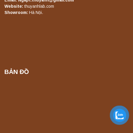
Email: Ngapt.thuyanh@gmail.com
Website:
thuyanhlab.com
Máy ly tâm tốc độ thấp để bàn TD5Z
Showroom:
Hà Nội.
Yonglekang – Thiết bị ly tâm phòng thí
nghiệm
Liên hệ
Máy ly tâm tốc độ cao để bàn YTG16G
Yonglekang – Thiết bị ly tâm phòng thí
nghiệm
Liên hệ
BẢN ĐỒ
Máy ly tâm tốc độ cao để bàn YTG16B
Yonglekang – Thiết bị ly tâm phòng thí
nghiệm
Liên hệ
Máy quang kế ngọn lửa FP7201 PEAK
chính hãng – Độ chính xác cao, vận hành
ổn định
Liên hệ