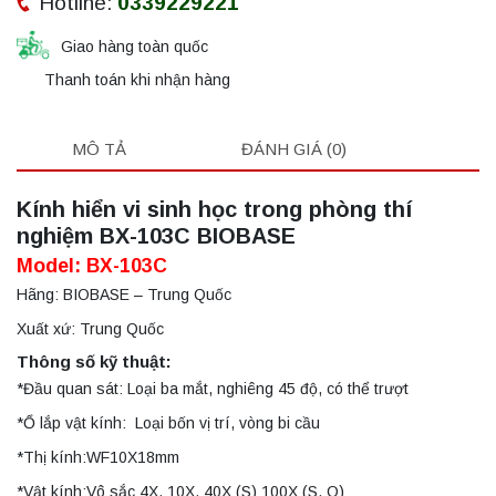
Hotline:
0339229221
Giao hàng toàn quốc
Thanh toán khi nhận hàng
MÔ TẢ
ĐÁNH GIÁ (0)
Kính hiển vi sinh học trong phòng thí
nghiệm BX-103C BIOBASE
Model: BX-103C
Hãng: BIOBASE – Trung Quốc
Xuất xứ: Trung Quốc
Thông số kỹ thuật:
*Đầu quan sát: Loại ba mắt, nghiêng 45 độ, có thể trượt
*Ổ lắp vật kính: Loại bốn vị trí, vòng bi cầu
*Thị kính:WF10X18mm
*Vật kính:Vô sắc 4X, 10X, 40X (S) 100X (S, O)