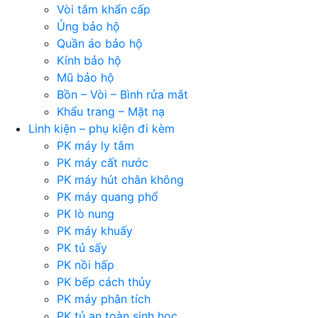
Vòi tắm khẩn cấp
Ủng bảo hộ
Quần áo bảo hộ
Kính bảo hộ
Mũ bảo hộ
Bồn – Vòi – Bình rửa mắt
Khẩu trang – Mặt nạ
Linh kiện – phụ kiện đi kèm
PK máy ly tâm
PK máy cất nước
PK máy hút chân không
PK máy quang phổ
PK lò nung
PK máy khuấy
PK tủ sấy
PK nồi hấp
PK bếp cách thủy
PK máy phân tích
PK tủ an toàn sinh học