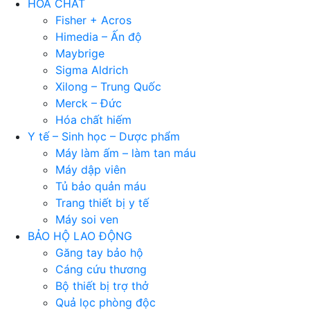
HÓA CHẤT
Fisher + Acros
Himedia – Ấn độ
Maybrige
Sigma Aldrich
Xilong – Trung Quốc
Merck – Đức
Hóa chất hiếm
Y tế – Sinh học – Dược phẩm
Máy làm ấm – làm tan máu
Máy dập viên
Tủ bảo quản máu
Trang thiết bị y tế
Máy soi ven
BẢO HỘ LAO ĐỘNG
Găng tay bảo hộ
Cáng cứu thương
Bộ thiết bị trợ thở
Quả lọc phòng độc