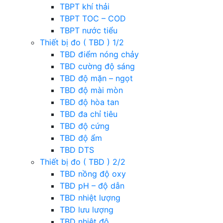
TBPT khí thải
TBPT TOC – COD
TBPT nước tiểu
Thiết bị đo ( TBD ) 1/2
TBD điểm nóng chảy
TBD cường độ sáng
TBD độ mặn – ngọt
TBD độ mài mòn
TBD độ hòa tan
TBD đa chỉ tiêu
TBD độ cứng
TBD độ ẩm
TBD DTS
Thiết bị đo ( TBD ) 2/2
TBD nồng độ oxy
TBD pH – độ dẫn
TBD nhiệt lượng
TBD lưu lượng
TBD nhiệt độ