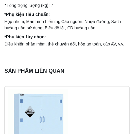
*Tổng trọng lượng (kg): 7
*Phụ kiện tiêu chuẩn:
Hộp nhôm, Màn hình hiển thị, Cáp nguồn, Nhựa đường, Sách
hướng dẫn sử dụng, Biểu đồ lật, CD hướng dẫn
*Phụ kiện tùy chọn:
Điều khiển phần mềm, thẻ chuyển đổi, hộp an toàn, cáp AV, v.v.
SẢN PHẨM LIÊN QUAN
Máy quang kế ngọn lửa FP7202 PEAK
chính hãng – Độ chính xác cao, vận hành
ổn định
Liên hệ