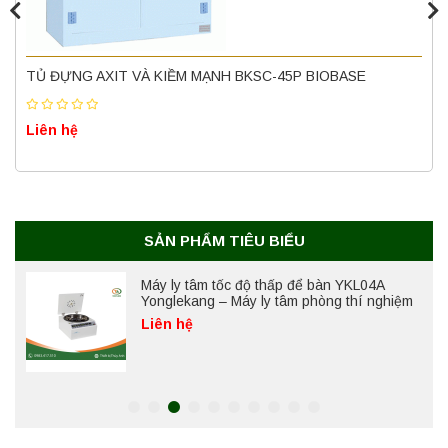
Nồi hấp chân không BKQ-B50V BIOBASE
(50 Lít) – Giải pháp tiệt trùng hiệu quả
TỦ ĐỰNG AXIT VÀ KIỀM MẠNH BKSC-45P BIOBASE
Liên hệ
Liên hệ
Máy ly tâm tốc độ cao để bàn YTG18G
Yonglekang – Thiết bị ly tâm phòng thí
nghiệm
Liên hệ
SẢN PHẨM TIÊU BIỂU
Máy ly tâm tốc độ thấp để bàn YKL04A
Yonglekang – Máy ly tâm phòng thí nghiệm
Liên hệ
Máy ly tâm tốc độ thấp để bàn YKL02A
Yonglekang – Máy ly tâm phòng thí nghiệm
Liên hệ