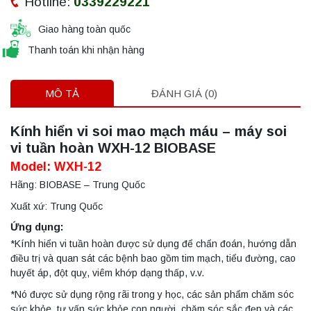
Hotline:
0339229221
Giao hàng toàn quốc
Thanh toán khi nhận hàng
MÔ TẢ
ĐÁNH GIÁ (0)
Kính hiển vi soi mao mạch máu – máy soi
vi tuần hoàn WXH-12 BIOBASE
Model: WXH-12
Hãng: BIOBASE – Trung Quốc
Xuất xứ: Trung Quốc
Ứng dụng:
*Kính hiển vi tuần hoàn được sử dụng để chẩn đoán, hướng dẫn
điều trị và quan sát các bệnh bao gồm tim mạch, tiểu đường, cao
huyết áp, đột quỵ, viêm khớp dạng thấp, v.v.
*Nó được sử dụng rộng rãi trong y học, các sản phẩm chăm sóc
sức khỏe, tư vấn sức khỏe con người, chăm sóc sắc đẹp và các