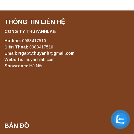
THÔNG TIN LIÊN HỆ
Máy ly tâm tốc độ thấp để bàn TD5A
Yonglekang – Thiết bị ly tâm phòng thí
nghiệm
CÔNG TY THUYANHLAB
Liên hệ
Hotline:
0983417510
Điện Thoại:
0983417510
Email: Ngapt.thuyanh@gmail.com
Máy ly tâm tốc độ thấp để bàn TD5Z
Website:
thuyanhlab.com
Yonglekang – Thiết bị ly tâm phòng thí
Showroom:
Hà Nội.
nghiệm
Liên hệ
Máy ly tâm tốc độ cao để bàn YTG16G
Yonglekang – Thiết bị ly tâm phòng thí
nghiệm
Liên hệ
BẢN ĐỒ
Máy ly tâm tốc độ cao để bàn YTG16B
Yonglekang – Thiết bị ly tâm phòng thí