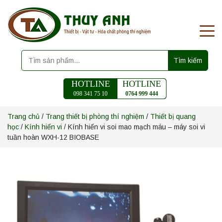
Tìm kiếm
HOTLINE
HOTLINE
098 341 75 10
0764 999 444
Trang chủ
/
Trang thiết bị phòng thí nghiệm
/
Thiết bị quang
học
/
Kính hiển vi
/ Kính hiển vi soi mao mạch máu – máy soi vi
tuần hoàn WXH-12 BIOBASE