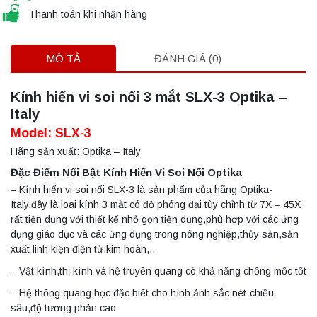
Thanh toán khi nhận hàng
MÔ TẢ
ĐÁNH GIÁ (0)
Kính hiển vi soi nổi 3 mắt SLX-3 Optika –
Italy
Model: SLX-3
Hãng sản xuất: Optika – Italy
Đặc Điểm Nổi Bật Kính Hiển Vi Soi Nổi Optika
– Kính hiển vi soi nổi SLX-3 là sản phẩm của hãng Optika-
Italy,đây là loai kính 3 mắt có độ phóng đại tùy chỉnh từ 7X – 45X
rất tiện dụng với thiết kế nhỏ gọn tiện dụng,phù hợp với các ứng
dụng giáo dục và các ứng dụng trong nông nghiệp,thủy sản,sản
xuất linh kiện điện tử,kim hoàn,..
– Vật kính,thị kính và hệ truyền quang có khả năng chống mốc tốt
– Hệ thống quang học đặc biết cho hình ảnh sắc nét-chiều
sâu,độ tương phản cao