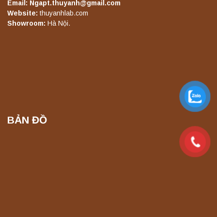
Email: Ngapt.thuyanh@gmail.com
Máy ly tâm tốc độ thấp để bàn TD5Z
Website:
thuyanhlab.com
Yonglekang – Thiết bị ly tâm phòng thí
Showroom:
Hà Nội.
nghiệm
Liên hệ
Máy ly tâm tốc độ cao để bàn YTG16G
Yonglekang – Thiết bị ly tâm phòng thí
nghiệm
Liên hệ
BẢN ĐỒ
Máy ly tâm tốc độ cao để bàn YTG16B
Yonglekang – Thiết bị ly tâm phòng thí
nghiệm
Liên hệ
Máy quang kế ngọn lửa FP7201 PEAK
chính hãng – Độ chính xác cao, vận hành
ổn định
Liên hệ