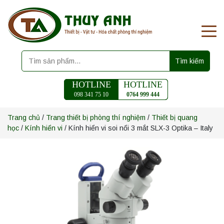
Tìm kiếm
HOTLINE
HOTLINE
098 341 75 10
0764 999 444
Trang chủ
/
Trang thiết bị phòng thí nghiệm
/
Thiết bị quang
học
/
Kính hiển vi
/ Kính hiển vi soi nổi 3 mắt SLX-3 Optika – Italy