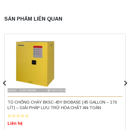
SẢN PHẨM LIÊN QUAN
Máy quang kế ngọn lửa FP7202 PEAK
chính hãng – Độ chính xác cao, vận hành
ổn định
Liên hệ
Nồi hấp chân không BKQ-B50V BIOBASE
(50 Lít) – Giải pháp tiệt trùng hiệu quả
TỦ CHỐNG CHÁY BKSC-45Y BIOBASE (45 GALLON – 170
Liên hệ
LÍT) – GIẢI PHÁP LƯU TRỮ HÓA CHẤT AN TOÀN
Liên hệ
Máy ly tâm tốc độ cao để bàn YTG18G