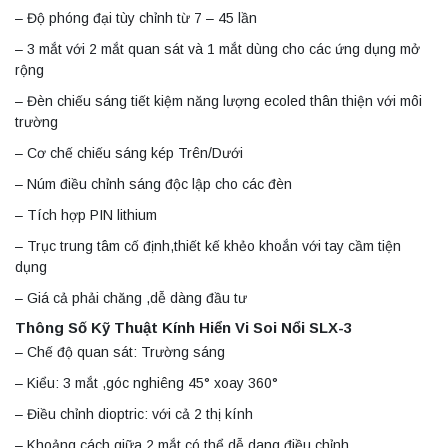
– Độ phóng đại tùy chỉnh từ 7 – 45 lần
– 3 mắt với 2 mắt quan sát và 1 mắt dùng cho các ứng dụng mở
rộng
– Đèn chiếu sáng tiết kiệm năng lượng ecoled thân thiện với môi
trường
– Cơ chế chiếu sáng kép Trên/Dưới
– Núm điều chỉnh sáng độc lập cho các đèn
– Tích hợp PIN lithium
– Trục trung tâm cố định,thiết kế khẻo khoắn với tay cầm tiện
dụng
– Giá cả phải chăng ,dễ dàng đầu tư
Thông Số Kỹ Thuật Kính Hiển Vi Soi Nổi SLX-3
– Chế độ quan sát: Trường sáng
– Kiểu: 3 mắt ,góc nghiêng 45° xoay 360°
– Điều chỉnh dioptric: với cả 2 thị kính
– Khoảng cách giữa 2 mắt có thể dễ dang điều chỉnh