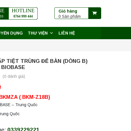
NE
HOTLINE
Giỏ hàng
0 Sản phẩm
10
0764 999 444
UYỂN DỤNG
THƯ VIỆN
LIÊN HỆ
P TIỆT TRÙNG ĐỂ BÀN (DÒNG B)
 BIOBASE
(0 đánh giá)
ệ
 BKMZA ( BKM-Z18B)
OBASE – Trung Quốc
Trung Quốc
ne:
0339229221