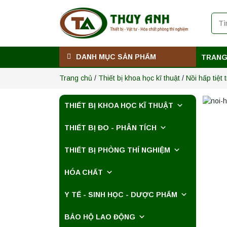
Máy ly tâm tốc độ
thấp để bàn TD5Z
Yonglekang – Thiết
bị ly tâm phòng thí
Liên hệ
nghiệm
DANH MỤC SẢN PHẨM
TRANG
Máy ly tâm tốc độ
cao để bàn
Trang chủ
/
Thiết bị khoa học kĩ thuật
/
Nồi hấp tiệt 
YTG16G
Yonglekang – Thiết
Liên hệ
bị ly tâm phòng thí
nghiệm
THIẾT BỊ KHOA HỌC KĨ THUẬT
Máy ly tâm tốc độ
THIẾT BỊ ĐO - PHÂN TÍCH
cao để bàn
YTG16B
Yonglekang – Thiết
THIẾT BỊ PHÒNG THÍ NGHIỆM
Liên hệ
bị ly tâm phòng thí
nghiệm
HÓA CHẤT
Nồi hấp chân
không BKQ-B50V
Y TẾ - SINH HỌC - DƯỢC PHẨM
BIOBASE (50 Lít) –
Giải pháp tiệt trùng
Liên hệ
hiệu quả
BẢO HỘ LAO ĐỘNG