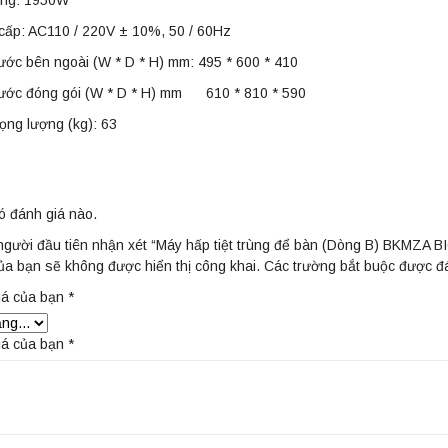
ùng: 1950W
cấp: AC110 / 220V ± 10%, 50 / 60Hz
ước bên ngoài (W * D * H) mm: 495 * 600 * 410
hước đóng gói (W * D * H) mm 610 * 810 * 590
ọng lượng (kg): 63
ó đánh giá nào.
người đầu tiên nhận xét “Máy hấp tiệt trùng để bàn (Dòng B) BKMZA 
ủa bạn sẽ không được hiển thị công khai.
Các trường bắt buộc được 
iá của bạn
*
iá của bạn
*