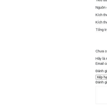
Tiêu d
thấp để bàn TD5A
Yonglekang – Thiết
Nguồn 
bị ly tâm phòng thí
Liên hệ
nghiệm
Kích th
Kích t
Máy ly tâm tốc độ
Tổng tr
thấp để bàn TD5Z
Yonglekang – Thiết
bị ly tâm phòng thí
Liên hệ
nghiệm
Chưa c
Máy ly tâm tốc độ
cao để bàn
Hãy là 
YTG16G
Email c
Yonglekang – Thiết
Liên hệ
bị ly tâm phòng thí
Đánh g
nghiệm
Máy ly tâm tốc độ
Đánh g
cao để bàn
YTG16B
Yonglekang – Thiết
Liên hệ
bị ly tâm phòng thí
nghiệm