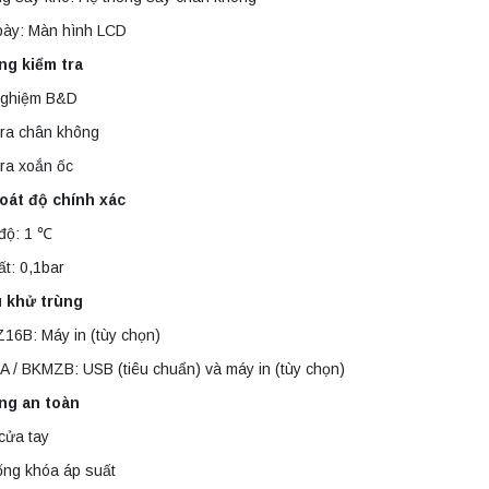
bày: Màn hình LCD
ng kiểm tra
ghiệm B&D
tra chân không
ra xoắn ốc
oát độ chính xác
 độ: 1 ℃
t: 0,1bar
u khử trùng
16B: Máy in (tùy chọn)
 / BKMZB: USB (tiêu chuẩn) và máy in (tùy chọn)
ng an toàn
cửa tay
ống khóa áp suất