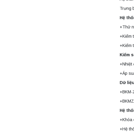
Liên hệ
bị ly tâm phòng thí
Trưng 
nghiệm
Hệ thố
Máy ly tâm tốc độ
cao để bàn
+Thử n
YTG16B
Yonglekang – Thiết
+Kiểm 
Liên hệ
bị ly tâm phòng thí
nghiệm
+Kiểm t
Kiểm s
Nồi hấp chân
không BKQ-B50V
+Nhiệt
BIOBASE (50 Lít) –
Giải pháp tiệt trùng
Liên hệ
+Áp suấ
hiệu quả
Dữ liệ
Máy ly tâm tốc độ
+BKM-Z
cao để bàn
YTG18G
+BKMZA
Yonglekang – Thiết
Liên hệ
bị ly tâm phòng thí
Hệ thố
nghiệm
+Khóa 
Máy chưng cất tự
+Hệ th
động YDL-06