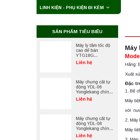
LINH KIỆN - PHỤ KIỆN ĐI KÈM
Máy ly tâm tốc độ
cao để bàn
YTG18G
Yonglekang – Thiết
Liên hệ
bị ly tâm phòng thí
SẢN PHẨM TIÊU BIỂU
nghiệm
Máy chưng cất tự
Máy 
động YDL-06
Yonglekang chính
Mode
hãng – Thiết bị
Liên hệ
Hãng: 
chưng cất mẫu
nước phòng thí
Xuất x
nghiệm
Máy chưng cất tự
Đặc t
động YDL-08
1. Bể c
Yonglekang chính
hãng – Thiết bị
Liên hệ
Máy tiệ
chưng cất mẫu
nước phòng thí
với nư
nghiệm
Máy ly tâm tốc độ
2. Máy 
thấp để bàn
YKL04A
Máy tiệ
Yonglekang – Máy
Liên hệ
ly tâm phòng thí
3. Màn