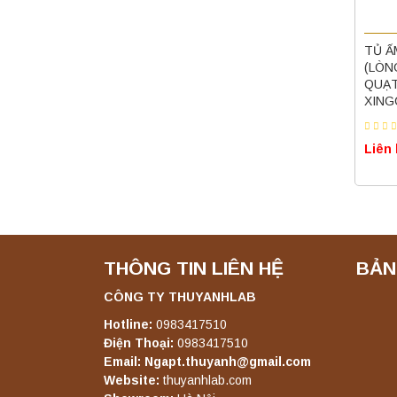
 ẤM 72 LÍT 303-1AB
TỦ ẤM 44 LÍT 303-0AB
TỦ Ấ
ÒNG TỦ INOX, CÓ
(LÒNG TỦ INOX, CÓ
TỦ I
ẠT ĐỐI LƯU)
QUẠT ĐỐI LƯU)
LƯU)
NGCHEN
XINGCHEN
Liên
ên hệ
Liên hệ
THÔNG TIN LIÊN HỆ
BẢN
CÔNG TY THUYANHLAB
Hotline:
0983417510
Điện Thoại:
0983417510
Email: Ngapt.thuyanh@gmail.com
Website:
thuyanhlab.com