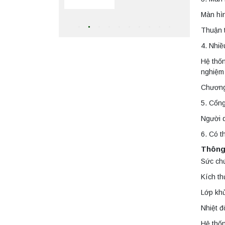
nghiệm
Màn hìn
Máy ly tâm tốc độ
Thuận t
thấp để bàn
YKL02A
4. Nhiề
Yonglekang – Máy
Liên hệ
ly tâm phòng thí
Hệ thốn
nghiệm
nghiệm
Máy ly tâm tốc độ
Chương 
thấp để bàn TD5A
Yonglekang – Thiết
5. Cổn
bị ly tâm phòng thí
Liên hệ
nghiệm
Người d
6. Có t
Máy ly tâm tốc độ
Thông 
thấp để bàn TD5Z
Yonglekang – Thiết
Sức ch
bị ly tâm phòng thí
Liên hệ
nghiệm
Kích t
Lớp khử
Máy ly tâm tốc độ
Nhiệt đ
cao để bàn
YTG16G
Hệ thố
Yonglekang – Thiết