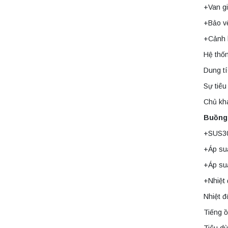
Yonglekang chính
+Van g
hãng – Thiết bị
Liên hệ
chưng cất mẫu
+Bảo vệ
nước phòng thí
nghiệm
+Cảnh b
Máy chưng cất tự
động YDL-08
Hệ thố
Yonglekang chính
hãng – Thiết bị
Dung tí
Liên hệ
chưng cất mẫu
nước phòng thí
Sự tiêu
nghiệm
Chủ kha
Máy ly tâm tốc độ
thấp để bàn
Buồng
YKL04A
Yonglekang – Máy
Liên hệ
+SUS3
ly tâm phòng thí
nghiệm
+Áp suấ
Máy ly tâm tốc độ
+Áp suấ
thấp để bàn
YKL02A
+Nhiệt 
Yonglekang – Máy
Liên hệ
Nhiệt đ
ly tâm phòng thí
nghiệm
Tiếng 
Máy ly tâm tốc độ