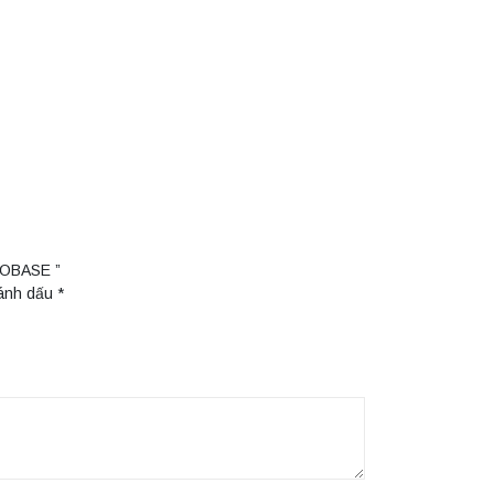
BIOBASE ”
đánh dấu
*