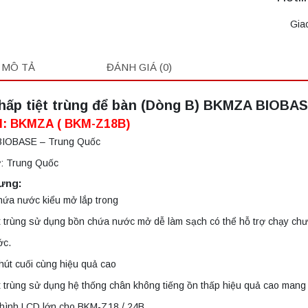
Gia
MÔ TẢ
ĐÁNH GIÁ (0)
hấp tiệt trùng để bàn (Dòng B) BKMZA BIOBA
l: BKMZA ( BKM-Z18B)
BIOBASE – Trung Quốc
ứ: Trung Quốc
rưng:
hứa nước kiểu mở lắp trong
t trùng sử dụng bồn chứa nước mở dễ làm sạch có thể hỗ trợ chạy chư
ớc.
hút cuối cùng hiệu quả cao
t trùng sử dụng hệ thống chân không tiếng ồn thấp hiệu quả cao mang l
 hình LCD lớn cho BKM-Z18 / 24B