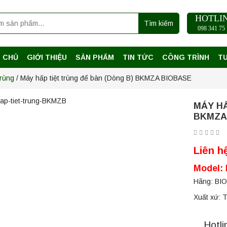
HOTLI
Tìm kiếm
098 341 75 
 CHỦ
GIỚI THIỆU
SẢN PHẨM
TIN TỨC
CÔNG TRÌNH
T
trùng
/ Máy hấp tiệt trùng để bàn (Dòng B) BKMZA BIOBASE
MÁY HẤ
BKMZA
Liên h
Model:
Hãng: BI
Xuất xứ: 
Hotli