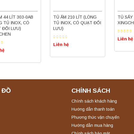
M 210 LÍT (LÒNG
TỦ SẤY 210 LÍT 101-3A
TỦ SẤY 
NOX, CÓ QUẠT ĐỐI
XINGCHEN
(LÒNG 
XINGCH
Liên hệ
 hệ
Liên hệ
 ĐỒ
CHÍNH SÁCH
Chính sách khách hàng
Hướng dẫn thanh toán
Phương thức vận chuyển
Hướng dẫn mua hàng
Chính sách bảo mật