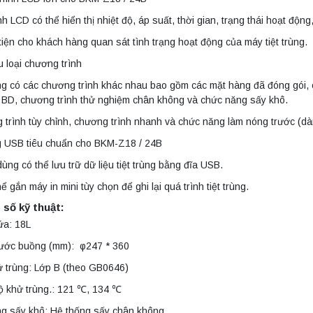
h LCD có thể hiển thị nhiệt độ, áp suất, thời gian, trạng thái hoạt độn
iện cho khách hàng quan sát tình trạng hoạt động của máy tiệt trùng.
u loại chương trình
g có các chương trình khác nhau bao gồm các mặt hàng đã đóng gói, 
 BD, chương trình thử nghiệm chân không và chức năng sấy khô.
trình tùy chỉnh, chương trình nhanh và chức năng làm nóng trước (
g USB tiêu chuẩn cho BKM-Z18 / 24B
ùng có thể lưu trữ dữ liệu tiệt trùng bằng đĩa USB.
hể gắn máy in mini tùy chọn để ghi lại quá trình tiệt trùng.
số kỹ thuật:
ứa: 18L
hước buồng (mm): φ247 * 360
 trùng: Lớp B (theo GB0646)
ộ khử trùng.: 121 ℃, 134 ℃
ng sấy khô: Hệ thống sấy chân không