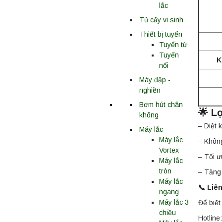
lắc
Tủ cấy vi sinh
Thiết bị tuyển
Tuyển từ
Tuyển
K
nổi
Máy đập -
nghiền
Bơm hút chân
🌟 L
không
– Diệt 
Máy lắc
Máy lắc
– Không
Vortex
– Tối ư
Máy lắc
tròn
– Tăng t
Máy lắc
📞 Liê
ngang
Máy lắc 3
Để biết 
chiều
Hotline