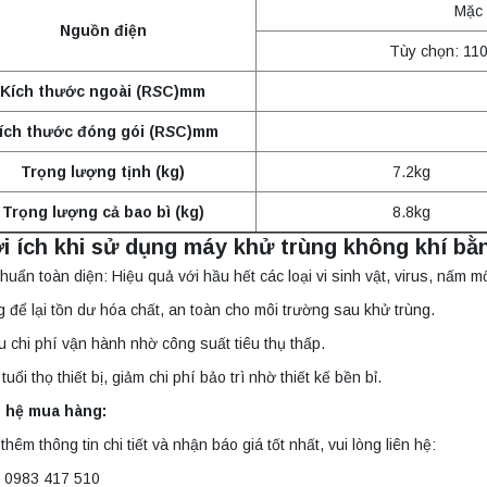
Mặc 
Nguồn điện
Tùy chọn: 110
Kích thước ngoài (R
S
C)mm
ích thước đóng gói (R
S
C)mm
Trọng lượng tịnh (kg)
7.2kg
Trọng lượng cả bao bì (kg)
8.8kg
ợi ích khi sử dụng máy khử trùng không khí 
khuẩn toàn diện: Hiệu quả với hầu hết các loại vi sinh vật, virus, nấm m
 để lại tồn dư hóa chất, an toàn cho môi trường sau khử trùng.
u chi phí vận hành nhờ công suất tiêu thụ thấp.
uổi thọ thiết bị, giảm chi phí bảo trì nhờ thiết kế bền bỉ.
n hệ mua hàng:
thêm thông tin chi tiết và nhận báo giá tốt nhất, vui lòng liên hệ:
: 0983 417 510