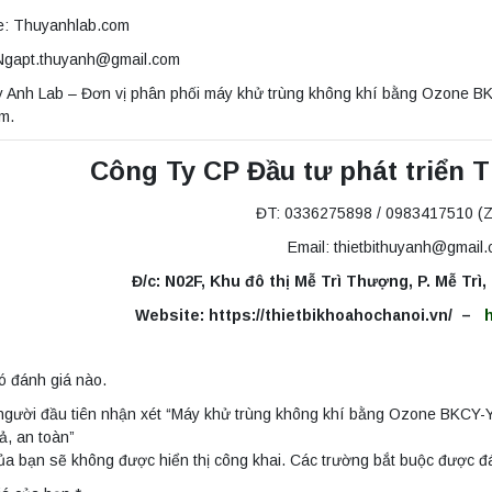
e: Thuyanhlab.com
 Ngapt.thuyanh@gmail.com
y Anh Lab – Đơn vị phân phối máy khử trùng không khí bằng Ozone B
m.
Công Ty CP Đầu tư phát triển 
ĐT: 0336275898 / 0983417510 (Z
Email: thietbithuyanh@gmail
Đ/c: N02F, Khu đô thị Mễ Trì Thượng, P. Mễ Trì
Website: https://thietbikhoahochanoi.vn/ –
ó đánh giá nào.
 người đầu tiên nhận xét “Máy khử trùng không khí bằng Ozone BKCY-
ả, an toàn”
ủa bạn sẽ không được hiển thị công khai.
Các trường bắt buộc được 