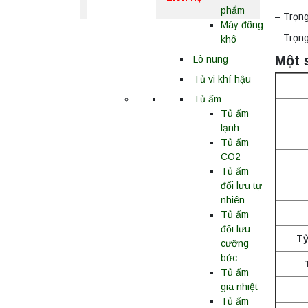
nghiệm
phẩm
– Trọng
Máy đông
– Trọng
khô
Một 
Lò nung
Tủ vi khí hậu
Tủ ấm
Tủ ấm
lạnh
Tủ ấm
CO2
Tủ ấm
đối lưu tự
nhiên
Tủ ấm
đối lưu
Tỷ
cưỡng
bức
Tủ ấm
gia nhiệt
Tủ ấm