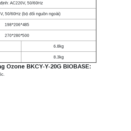
định: AC220V, 50/60Hz
V, 50/60Hz (bộ đổi nguồn ngoài)
198*206*485
270*280*500
6.8kg
8.3kg
bằng Ozone BKCY-Y-20G BIOBASE:
ốc.