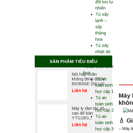
đối lưu tự
nhiên
Tủ sấy
lạnh –
sấy
thăng
hoa
Tủ sấy
nhiệt độ
cao
SẢN PHẨM TIÊU BIỂU
Tủ an toàn sinh
học
Nồi hấp chân
không BKQ-B50V
Tủ an
BIOBASE (50 Lít) –
toàn sinh
Giải pháp tiệt trùng
Liên hệ
học cấp 1
hiệu quả
Máy 
Tủ an
khôn
toàn sinh
Máy ly tâm tốc độ
học cấp 2
cao để bàn
Tủ an
YTG18G
💧 G
Yonglekang – Thiết
toàn sinh
Liên hệ
bị ly tâm phòng thí
– Máy k
học cấp 3
nghiệm