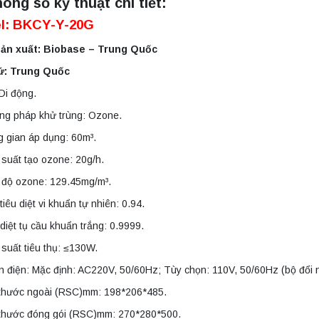
ông số kỹ thuật chi tiết:
l: BKCY-Y-20G
ản xuất: Biobase – Trung Quốc
ứ: Trung Quốc
 Di động.
ng pháp khử trùng: Ozone.
 gian áp dụng: 60m³.
suất tạo ozone: 20g/h.
 độ ozone: 129.45mg/m³.
tiêu diệt vi khuẩn tự nhiên: 0.94.
 diệt tụ cầu khuẩn trắng: 0.9999.
suất tiêu thụ: ≤130W.
 điện: Mặc định: AC220V, 50/60Hz; Tùy chọn: 110V, 50/60Hz (bộ đổi 
 thước ngoài (RSC)mm: 198*206*485.
 thước đóng gói (RSC)mm: 270*280*500.