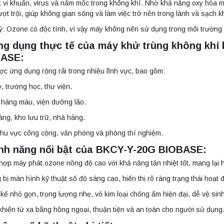
ệt vi khuẩn, virus và nấm mốc trong không khí. Nhờ khả năng oxy hóa
ượt trội, giúp không gian sống và làm việc trở nên trong lành và sạch 
ý: Ozone có độc tính, vì vậy máy không nên sử dụng trong môi trường 
ng dụng thực tế của máy khử trùng không kh
BASE:
c ứng dụng rộng rãi trong nhiều lĩnh vực, bao gồm:
, trường học, thư viện.
 hàng máu, viện dưỡng lão.
àng, kho lưu trữ, nhà hàng.
hu vực công cộng, văn phòng và phòng thí nghiệm.
ính năng nổi bật của BKCY-Y-20G BIOBASE:
hợp máy phát ozone nồng độ cao với khả năng tản nhiệt tốt, mang lại 
 bị màn hình kỹ thuật số độ sáng cao, hiển thị rõ ràng trạng thái hoạt 
 kế nhỏ gọn, trọng lượng nhẹ, vỏ kim loại chống ẩm hiện đại, dễ vệ sinh
khiển từ xa bằng hồng ngoại, thuận tiện và an toàn cho người sử dụng