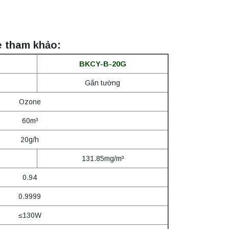
e tham khảo:
BKCY-B-20G
Gắn tường
Ozone
60m³
20g/h
131.85mg/m³
0.94
0.9999
≤130W