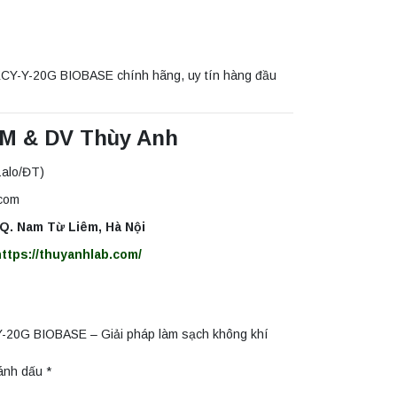
KCY-Y-20G BIOBASE chính hãng, uy tín hàng đầu
TM & DV Thùy Anh
alo/ĐT)
.com
, Q. Nam Từ Liêm, Hà Nội
https://thuyanhlab.com/
Y-20G BIOBASE – Giải pháp làm sạch không khí
đánh dấu
*