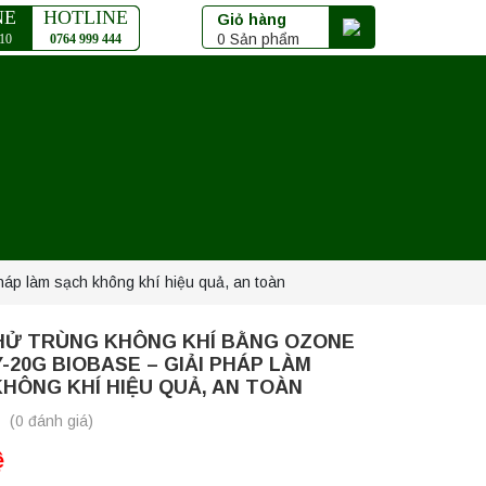
NE
HOTLINE
Giỏ hàng
0 Sản phẩm
10
0764 999 444
p làm sạch không khí hiệu quả, an toàn
HỬ TRÙNG KHÔNG KHÍ BẰNG OZONE
-20G BIOBASE – GIẢI PHÁP LÀM
HÔNG KHÍ HIỆU QUẢ, AN TOÀN
(0 đánh giá)
ệ