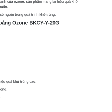
 mạnh của ozone, sản phẩm mang lại hiệu quả khử
khuẩn.
có người trong quá trình khử trùng.
í bằng Ozone BKCY-Y-20G
hiệu quả khử trùng cao.
động.
.
.