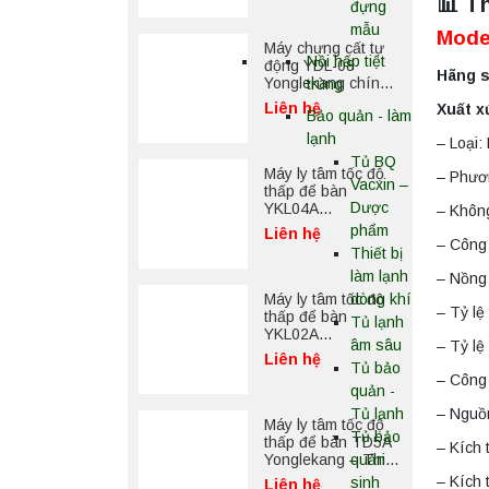
📊 Th
đựng
nước phòng thí
nghiệm
mẫu
Mode
Máy chưng cất tự
Nồi hấp tiệt
động YDL-08
Hãng s
Yonglekang chính
trùng
hãng – Thiết bị
Liên hệ
Xuất x
Bảo quản - làm
chưng cất mẫu
nước phòng thí
lạnh
– Loại:
nghiệm
Tủ BQ
Máy ly tâm tốc độ
– Phươ
Vacxin –
thấp để bàn
Dược
YKL04A
– Không
Yonglekang – Máy
phẩm
Liên hệ
ly tâm phòng thí
– Công 
Thiết bị
nghiệm
làm lạnh
– Nồng
Máy ly tâm tốc độ
dòng khí
– Tỷ lệ 
thấp để bàn
Tủ lạnh
YKL02A
âm sâu
– Tỷ lệ
Yonglekang – Máy
Liên hệ
Tủ bảo
ly tâm phòng thí
– Công 
nghiệm
quản -
– Nguồn
Tủ lạnh
Máy ly tâm tốc độ
Tủ bảo
thấp để bàn TD5A
– Kích
Yonglekang – Thiết
quản
bị ly tâm phòng thí
– Kích
sinh
Liên hệ