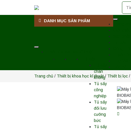
DANH MỤC SẢN PHẨM
Trang ch
Giới thiệu
Sản phẩ
Tin tức
Công Trì
Thiết bị khoa học kĩ thuật
Tuyển D
Tủ sấy
Thư Viện
Tủ sấy
Liên hệ
chân
Trang chủ
/
Thiết bị khoa học kĩ thuật
/
Thiết bị lọc
/
không
Tủ sấy
công
nghiệp
Tủ sấy
đối lưu
cưỡng
bức
Tủ sấy