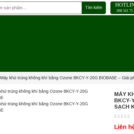
HOTLI
Tìm kiếm
098 341 75 
ủ
m
nh
ụng
 Máy khử trùng không khí bằng Ozone BKCY-Y-20G BIOBASE – Giải phá
MÁY K
BKCY-Y
SẠCH K
Liên h