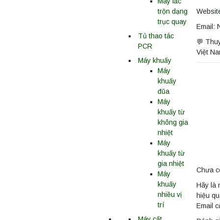
Máy lắc
Websit
trộn dạng
trục quay
Email:
Tủ thao tác
💬 Thu
PCR
Việt Na
Máy khuấy
Máy
khuấy
đũa
Máy
khuấy từ
không gia
nhiệt
Máy
khuấy từ
gia nhiệt
Chưa c
Máy
khuấy
Hãy là
nhiều vị
hiệu qu
trí
Email c
Máy cất