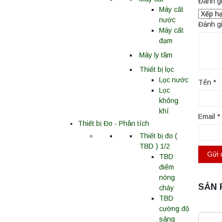
Đánh g
Máy cất
nước
Đánh g
Máy cất
đạm
Máy ly tâm
Thiết bị lọc
Lọc nước
Tên
*
Lọc
không
khí
Email
*
Thiết bị Đo - Phân tích
Thiết bị đo (
TBD ) 1/2
TBD
điểm
nóng
SẢN 
chảy
TBD
cường độ
sáng