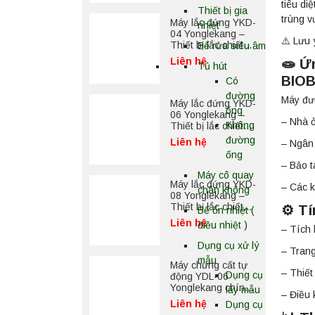
tiêu di
Thiết bị gia
trùng v
Máy lắc đứng YKD-
nhiệt
04 Yonglekang –
⚠️ Lưu 
Thiết bị lắc chiết
Bể rửa siêu âm
mẫu phòng thí
Liên hệ
🧫 Ứ
Tủ hút
nghiệm
BIO
Có
đường
Máy đượ
Máy lắc đứng YKD-
ống
06 Yonglekang –
– Nhà ở
Không
Thiết bị lắc chiết
mẫu phòng thí
đường
Liên hệ
– Ngân
nghiệm
ống
– Bảo t
Máy cô quay
Máy lắc đứng YKD-
– Các k
chân không
08 Yonglekang –
Thiết bị lắc chiết
⚙️ T
Bể ổn nhiệt (
mẫu phòng thí
Liên hệ
điều nhiệt )
– Tích 
nghiệm
Dụng cụ xử lý
– Trang
mẫu
Máy chưng cất tự
– Thiết
Dụng cụ
động YDL-06
Yonglekang chính
lấy mẫu
– Điều 
hãng – Thiết bị
Liên hệ
Dụng cụ
chưng cất mẫu