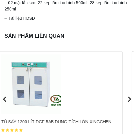
– 02 mặt lắc kèm 22 kẹp lắc cho bình 500ml, 28 kẹp lắc cho bình
250ml
– Tài liệu HDSD
SẢN PHẨM LIÊN QUAN
Máy ly tâm tốc độ cao để bàn YTG16B
Yonglekang – Thiết bị ly tâm phòng thí
nghiệm
Liên hệ
Nồi hấp chân không BKQ-B50V BIOBASE
(50 Lít) – Giải pháp tiệt trùng hiệu quả
TỦ ẤM LẠNH SPX-150B (TỦ Ủ BOD, 150 LÍT) XINGCHEN
Liên hệ