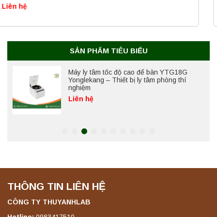
Liên hệ
Máy ly tâm tốc độ cao để bàn YTG18G
Yonglekang – Thiết bị ly tâm phòng thí
nghiệm
Liên hệ
SẢN PHẨM TIÊU BIỂU
Máy chưng cất tự động YDL-06 Yonglekang
chính hãng – Thiết bị chưng cất mẫu nước
phòng thí nghiệm
Liên hệ
Máy chưng cất tự động YDL-08 Yonglekang
chính hãng – Thiết bị chưng cất mẫu nước
phòng thí nghiệm
Liên hệ
THÔNG TIN LIÊN HỆ
Máy ly tâm tốc độ thấp để bàn YKL04A
Yonglekang – Máy ly tâm phòng thí nghiệm
CÔNG TY THUYANHLAB
Liên hệ