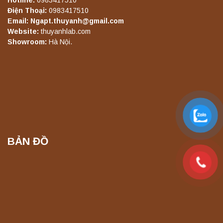
Hotline:
0983417510
Điện Thoại:
0983417510
Email: Ngapt.thuyanh@gmail.com
Máy ly tâm tốc độ thấp để bàn YKL02A
Website:
thuyanhlab.com
Yonglekang – Máy ly tâm phòng thí nghiệm
Showroom:
Hà Nội.
Liên hệ
Máy ly tâm tốc độ thấp để bàn TD5A
Yonglekang – Thiết bị ly tâm phòng thí
nghiệm
Liên hệ
BẢN ĐỒ
Máy ly tâm tốc độ thấp để bàn TD5Z
Yonglekang – Thiết bị ly tâm phòng thí
nghiệm
Liên hệ
Máy ly tâm tốc độ cao để bàn YTG16G
Yonglekang – Thiết bị ly tâm phòng thí
nghiệm