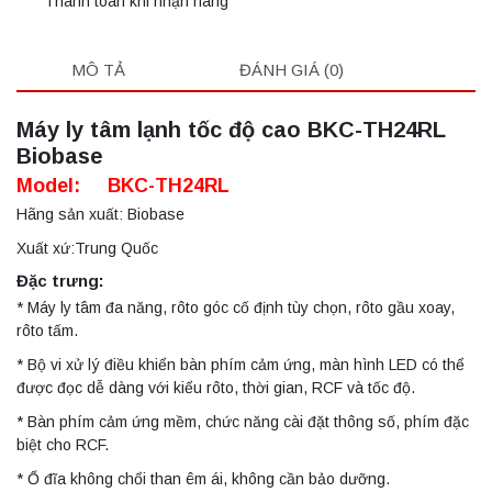
Thanh toán khi nhận hàng
MÔ TẢ
ĐÁNH GIÁ (0)
Máy ly tâm lạnh tốc độ cao BKC-TH24RL
Biobase
Model: BKC-TH24RL
Hãng sản xuất: Biobase
Xuất xứ:Trung Quốc
Đặc trưng:
* Máy ly tâm đa năng, rôto góc cố định tùy chọn, rôto gầu xoay,
rôto tấm.
* Bộ vi xử lý điều khiển bàn phím cảm ứng, màn hình LED có thể
được đọc dễ dàng với kiểu rôto, thời gian, RCF và tốc độ.
* Bàn phím cảm ứng mềm, chức năng cài đặt thông số, phím đặc
biệt cho RCF.
* Ổ đĩa không chổi than êm ái, không cần bảo dưỡng.