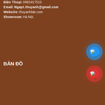
Điện Thoại:
0983417510
Email: Ngapt.thuyanh@gmail.com
Máy lắc đứng YKD-10 Yonglekang – Thiết bị
Website:
thuyanhlab.com
lắc chiết mẫu phòng thí nghiệm
Showroom:
Hà Nội.
Liên hệ
Máy chưng cất tự động YDL-06 Yonglekang
chính hãng – Thiết bị chưng cất mẫu nước
phòng thí nghiệm
Liên hệ
BẢN ĐỒ
Máy chưng cất tự động YDL-08 Yonglekang
chính hãng – Thiết bị chưng cất mẫu nước
phòng thí nghiệm
Liên hệ
Máy ly tâm tốc độ thấp để bàn YKL04A
Yonglekang – Máy ly tâm phòng thí nghiệm
Liên hệ