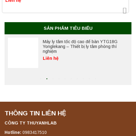
Máy ly tâm tốc độ cao để bàn YTG18G
Yonglekang – Thiết bị ly tâm phòng thí
nghiệm
Liên hệ
SẢN PHẨM TIÊU BIỂU
Máy lắc đứng YKD-04 Yonglekang – Thiết bị
lắc chiết mẫu phòng thí nghiệm
Liên hệ
Máy lắc đứng YKD-06 Yonglekang – Thiết bị
lắc chiết mẫu phòng thí nghiệm
Liên hệ
THÔNG TIN LIÊN HỆ
Máy lắc đứng YKD-08 Yonglekang – Thiết bị
lắc chiết mẫu phòng thí nghiệm
CÔNG TY THUYANHLAB
Liên hệ
Hotline:
0983417510