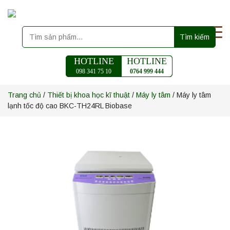
Tìm kiếm
HOTLINE
HOTLINE
098 341 75 10
0764 999 444
Trang chủ
/
Thiết bị khoa học kĩ thuật
/
Máy ly tâm
/ Máy ly tâm
lạnh tốc độ cao BKC-TH24RL Biobase