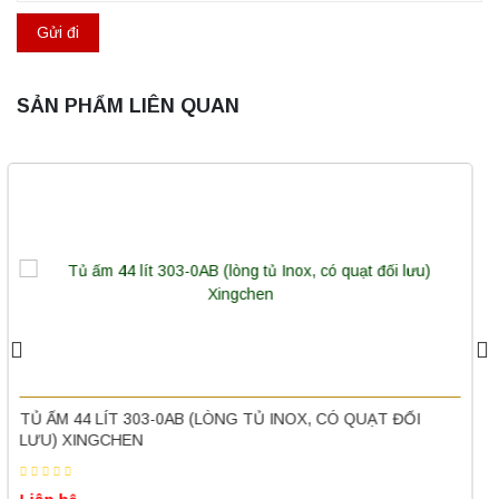
SẢN PHẨM LIÊN QUAN
Máy ly tâm tốc độ thấp để bàn YKL02A
Yonglekang – Máy ly tâm phòng thí nghiệm
Liên hệ
Nồi hấp chân không BKQ-B50V BIOBASE
(50 Lít) – Giải pháp tiệt trùng hiệu quả
TỦ ẤM 210 LÍT (LÒNG TỦ INOX, CÓ QUẠT ĐỐI LƯU)
Liên hệ
Liên hệ