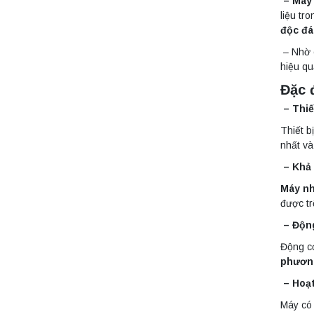
– Máy 
PEAK chính hãng –
Độ chính xác cao,
liệu tr
Liên hệ
vận hành ổn định
độc đ
– Nhờ c
Máy quang kế
hiệu qu
ngọn lửa FP7202
PEAK chính hãng –
Đặc 
Độ chính xác cao,
Liên hệ
vận hành ổn định
– Thiế
Thiết b
Nồi hấp chân
nhất và
không BKQ-B50V
– Khả 
BIOBASE (50 Lít) –
Giải pháp tiệt trùng
Liên hệ
Máy nh
hiệu quả
được t
– Động
Máy ly tâm tốc độ
cao để bàn
Động c
YTG18G
Yonglekang – Thiết
phương
Liên hệ
bị ly tâm phòng thí
nghiệm
– Hoạt
Máy có 
Máy ly tâm tốc độ