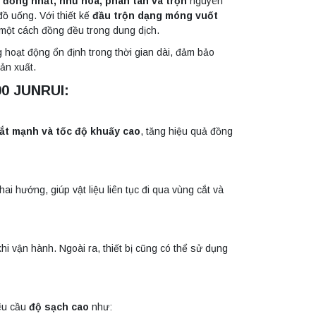
ể
đồng nhất, nhũ hóa, phân tán và trộn
nguyên
ồ uống. Với thiết kế
đầu trộn dạng móng vuốt
 một cách đồng đều trong dung dịch.
oạt động ổn định trong thời gian dài, đảm bảo
ản xuất.
00 JUNRUI:
cắt mạnh và tốc độ khuấy cao
, tăng hiệu quả đồng
ai hướng, giúp vật liệu liên tục đi qua vùng cắt và
khi vận hành. Ngoài ra, thiết bị cũng có thể sử dụng
yêu cầu
độ sạch cao
như: