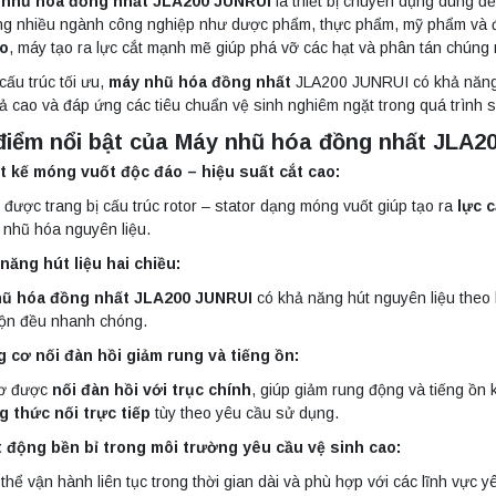
nhũ hóa đồng nhất JLA200 JUNRUI
là thiết bị chuyên dụng dùng đ
ong nhiều ngành công nghiệp như dược phẩm, thực phẩm, mỹ phẩm và đ
áo
, máy tạo ra lực cắt mạnh mẽ giúp phá vỡ các hạt và phân tán chúng
ấu trúc tối ưu,
máy nhũ hóa đồng nhất
JLA200 JUNRUI có khả năng h
ả cao và đáp ứng các tiêu chuẩn vệ sinh nghiêm ngặt trong quá trình s
điểm nổi bật của Máy nhũ hóa đồng nhất JLA2
t kế móng vuốt độc đáo – hiệu suất cắt cao:
ị được trang bị cấu trúc rotor – stator dạng móng vuốt giúp tạo ra
lực 
 nhũ hóa nguyên liệu.
năng hút liệu hai chiều:
ũ hóa đồng nhất JLA200 JUNRUI
có khả năng hút nguyên liệu theo h
rộn đều nhanh chóng.
 cơ nối đàn hồi giảm rung và tiếng ồn:
ơ được
nối đàn hồi với trục chính
, giúp giảm rung động và tiếng ồn 
 thức nối trực tiếp
tùy theo yêu cầu sử dụng.
 động bền bỉ trong môi trường yêu cầu vệ sinh cao:
thể vận hành liên tục trong thời gian dài và phù hợp với các lĩnh vực 