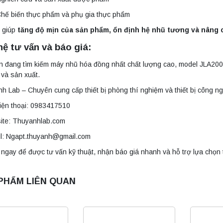
hế biến thực phẩm và phụ gia thực phẩm
ị giúp
tăng độ mịn của sản phẩm, ổn định hệ nhũ tương và nâng
hệ tư vấn và báo giá:
 đang tìm kiếm máy nhũ hóa đồng nhất chất lượng cao, model JLA200
và sản xuất.
h Lab – Chuyên cung cấp thiết bị phòng thí nghiệm và thiết bị công n
iện thoại: 0983417510
site: Thuyanhlab.com
il: Ngapt.thuyanh@gmail.com
 ngay để được tư vấn kỹ thuật, nhận báo giá nhanh và hỗ trợ lựa chọn t
PHẨM LIÊN QUAN