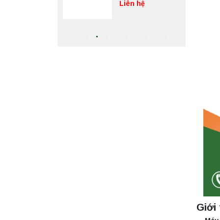
bị ly tâm phòng thí
Liên hệ
nghiệm
Máy ly tâm tốc độ
thấp để bàn TD5Z
Yonglekang – Thiết
bị ly tâm phòng thí
Liên hệ
nghiệm
Máy ly tâm tốc độ
cao để bàn
YTG16G
Yonglekang – Thiết
Liên hệ
bị ly tâm phòng thí
nghiệm
Máy ly tâm tốc độ
cao để bàn
YTG16B
Yonglekang – Thiết
Liên hệ
bị ly tâm phòng thí
nghiệm
Giới 
Máy quang kế
ngọn lửa FP7201