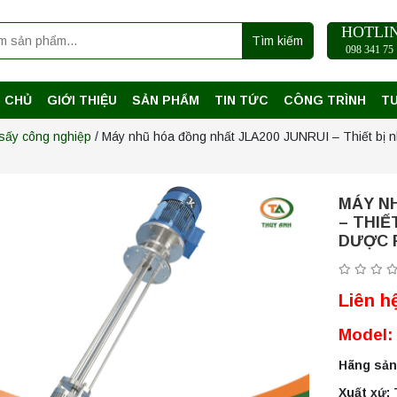
HOTLI
Tìm kiếm
098 341 75 
 CHỦ
GIỚI THIỆU
SẢN PHẨM
TIN TỨC
CÔNG TRÌNH
T
sấy công nghiệp
/ Máy nhũ hóa đồng nhất JLA200 JUNRUI – Thiết bị 
MÁY N
– THIẾ
DƯỢC 
Liên h
Model:
Hãng sản
Xuất xứ: