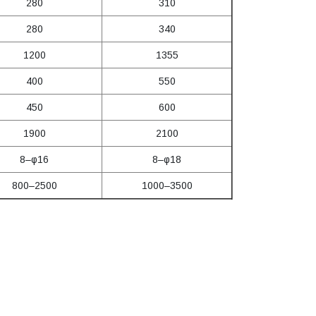
280
310
280
340
1200
1355
400
550
450
600
1900
2100
8–φ16
8–φ18
800–2500
1000–3500