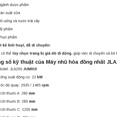
gành dược phẩm
ản xuất sữa
ồ uống và nước trái cây
Mỹ phẩm
Thực phẩm
t kế linh hoạt, dễ di chuyển:
ị có thể
tùy chọn trang bị giá đỡ di động
, giúp việc di chuyển và bố 
g số kỹ thuật của Máy nhũ hóa đồng nhất JL
odel: JLA200
JUNRUI
ông suất động cơ: 22
kW
ốc độ quay: 2935 / 1465
rpm
ích thước A: 280
mm
ích thước B: 280
mm
ích thước C: 1200
mm