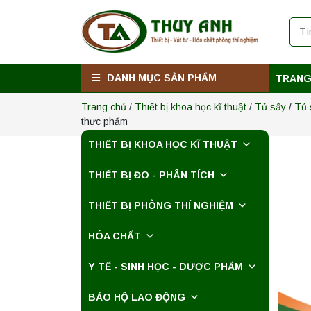
Máy ly tâm tốc độ
cao để bàn
YTG16B
Yonglekang – Thiết
Liên hệ
bị ly tâm phòng thí
nghiệm
DANH MỤC SẢN PHẨM
TRANG
Máy quang kế
Trang chủ
/
Thiết bị khoa học kĩ thuật
/
Tủ sấy
/
Tủ 
ngọn lửa FP7201
thực phẩm
PEAK chính hãng –
Độ chính xác cao,
Liên hệ
THIẾT BỊ KHOA HỌC KĨ THUẬT
vận hành ổn định
THIẾT BỊ ĐO - PHÂN TÍCH
Máy quang kế
ngọn lửa FP7202
PEAK chính hãng –
THIẾT BỊ PHÒNG THÍ NGHIỆM
Độ chính xác cao,
Liên hệ
vận hành ổn định
HÓA CHẤT
Nồi hấp chân
Y TẾ - SINH HỌC - DƯỢC PHẨM
không BKQ-B50V
BIOBASE (50 Lít) –
BẢO HỘ LAO ĐỘNG
Giải pháp tiệt trùng
Liên hệ
hiệu quả