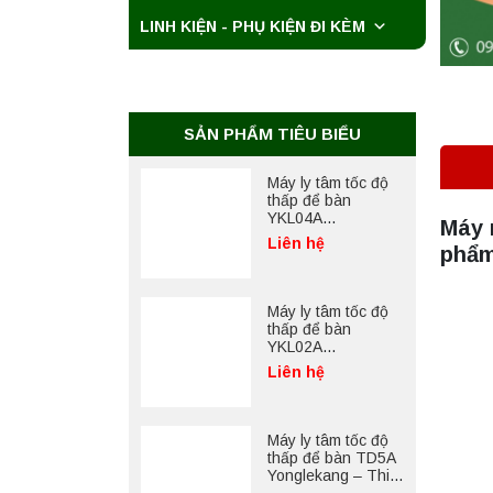
LINH KIỆN - PHỤ KIỆN ĐI KÈM
Máy ly tâm tốc độ
cao để bàn
YTG18G
Yonglekang – Thiết
Liên hệ
bị ly tâm phòng thí
SẢN PHẨM TIÊU BIỂU
nghiệm
Máy ly tâm tốc độ
thấp để bàn
YKL04A
Máy 
Yonglekang – Máy
Liên hệ
phẩm
ly tâm phòng thí
nghiệm
Máy ly tâm tốc độ
thấp để bàn
YKL02A
Yonglekang – Máy
Liên hệ
ly tâm phòng thí
nghiệm
Máy ly tâm tốc độ
thấp để bàn TD5A
Yonglekang – Thiết