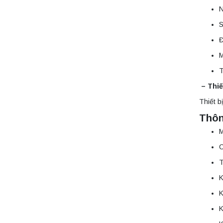
thấp để bàn
N
YKL04A
Yonglekang – Máy
Liên hệ
S
ly tâm phòng thí
nghiệm
Đ
Máy ly tâm tốc độ
thấp để bàn
YKL02A
Yonglekang – Máy
Liên hệ
– Thiế
ly tâm phòng thí
nghiệm
Thiết b
Máy ly tâm tốc độ
Thôn
thấp để bàn TD5A
Yonglekang – Thiết
M
bị ly tâm phòng thí
Liên hệ
nghiệm
C
T
Máy ly tâm tốc độ
K
thấp để bàn TD5Z
Yonglekang – Thiết
K
bị ly tâm phòng thí
Liên hệ
nghiệm
K