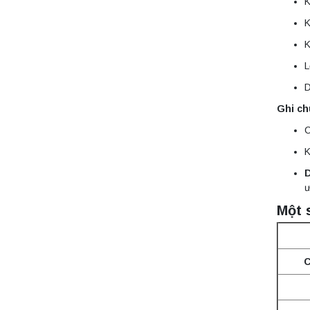
K
Máy ly tâm tốc độ
cao để bàn
K
YTG16G
Yonglekang – Thiết
K
Liên hệ
bị ly tâm phòng thí
nghiệm
L
D
Máy ly tâm tốc độ
cao để bàn
Ghi ch
YTG16B
Yonglekang – Thiết
Liên hệ
C
bị ly tâm phòng thí
nghiệm
K
Máy quang kế
D
ngọn lửa FP7201
ư
PEAK chính hãng –
Độ chính xác cao,
Một 
Liên hệ
vận hành ổn định
Máy quang kế
C
ngọn lửa FP7202
PEAK chính hãng –
Độ chính xác cao,
Liên hệ
vận hành ổn định