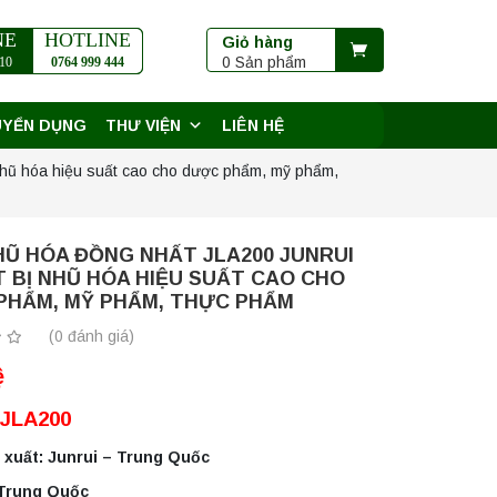
NE
HOTLINE
Giỏ hàng
0 Sản phẩm
10
0764 999 444
UYỂN DỤNG
THƯ VIỆN
LIÊN HỆ
nhũ hóa hiệu suất cao cho dược phẩm, mỹ phẩm,
HŨ HÓA ĐỒNG NHẤT JLA200 JUNRUI
T BỊ NHŨ HÓA HIỆU SUẤT CAO CHO
PHẨM, MỸ PHẨM, THỰC PHẨM
(0 đánh giá)
ệ
 JLA200
 xuất: Junrui – Trung Quốc
 Trung Quốc