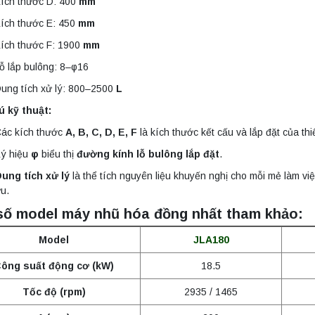
ích thước D: 400
mm
ích thước E: 450
mm
ích thước F: 1900
mm
ỗ lắp bulông: 8–φ16
ung tích xử lý: 800–2500
L
ú kỹ thuật:
ác kích thước
A, B, C, D, E, F
là kích thước kết cấu và lắp đặt của thiế
ý hiệu
φ
biểu thị
đường kính lỗ bulông lắp đặt
.
ung tích xử lý
là thể tích nguyên liệu khuyến nghị cho mỗi mẻ làm v
u.
số model máy nhũ hóa đồng nhất tham khảo:
Model
JLA180
ông suất động cơ (kW)
18.5
Tốc độ (rpm)
2935 / 1465