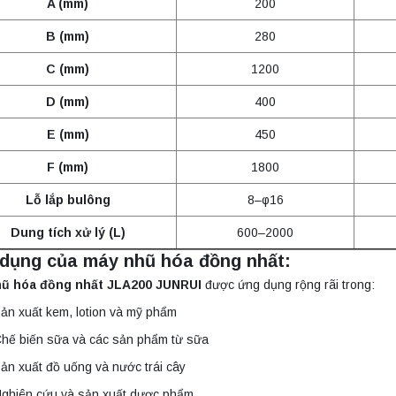
A (mm)
200
B (mm)
280
C (mm)
1200
D (mm)
400
E (mm)
450
F (mm)
1800
Lỗ lắp bulông
8–φ16
Dung tích xử lý (L)
600–2000
dụng của máy nhũ hóa đồng nhất:
ũ hóa đồng nhất JLA200 JUNRUI
được ứng dụng rộng rãi trong:
ản xuất kem, lotion và mỹ phẩm
hế biến sữa và các sản phẩm từ sữa
ản xuất đồ uống và nước trái cây
ghiên cứu và sản xuất dược phẩm