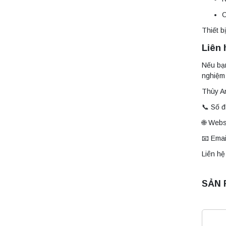
C
Thiết b
Liên 
Nếu bạn
nghiệm 
Thùy An
📞 Số đ
🌐 Web
📧 Ema
Liên hệ
SẢN 