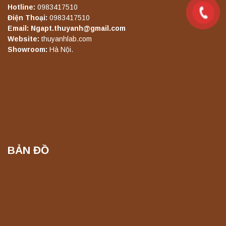
Hotline:
0983417510
Điện Thoại:
0983417510
Email: Ngapt.thuyanh@gmail.com
Máy lắc đứng YKD-10 Yonglekang – Thiết bị
Website:
thuyanhlab.com
lắc chiết mẫu phòng thí nghiệm
Showroom:
Hà Nội.
Liên hệ
Máy chưng cất tự động YDL-06 Yonglekang
chính hãng – Thiết bị chưng cất mẫu nước
phòng thí nghiệm
Liên hệ
BẢN ĐỒ
Máy chưng cất tự động YDL-08 Yonglekang
chính hãng – Thiết bị chưng cất mẫu nước
phòng thí nghiệm
Liên hệ
Máy ly tâm tốc độ thấp để bàn YKL04A
Yonglekang – Máy ly tâm phòng thí nghiệm