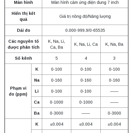
Màn hình
Màn hình cảm ứng điện dung 7 inch
Hiển thị kết
Giá trị nồng độ/Năng lượng
quả
Dải đo
0.000-999.9/0-65535
Các nguyên tố
K, Na, Li,
K, Na, Li, Ca
K, Na, Ba
được phân tích
Ca, Ba
Số kênh
5
4
3
K
0-100
0-100
0-100
Na
0-160
0-160
0-160
Phạm vi
Li
0-100
0-100
——
đo (ppm)
Ca
0-1000
0-1000
——
Ba
0-3000
——
0-3000
K
≤0.004
≤0.004
≤0.004