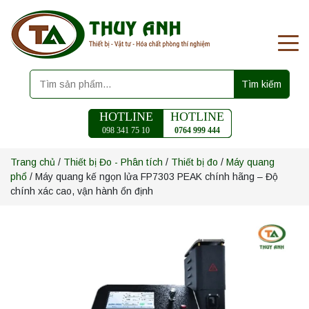
Tìm kiếm
HOTLINE
HOTLINE
098 341 75 10
0764 999 444
Trang chủ
/
Thiết bị Đo - Phân tích
/
Thiết bị đo
/
Máy quang
phổ
/ Máy quang kế ngọn lửa FP7303 PEAK chính hãng – Độ
chính xác cao, vận hành ổn định