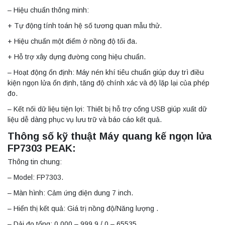
– Hiệu chuẩn thông minh:
+ Tự động tính toán hệ số tương quan mẫu thử.
+ Hiệu chuẩn một điểm ở nồng độ tối đa.
+ Hỗ trợ xây dựng đường cong hiệu chuẩn.
– Hoạt động ổn định: Máy nén khí tiêu chuẩn giúp duy trì điều
kiện ngọn lửa ổn định, tăng độ chính xác và độ lặp lại của phép
đo.
– Kết nối dữ liệu tiện lợi: Thiết bị hỗ trợ cổng USB giúp xuất dữ
liệu dễ dàng phục vụ lưu trữ và báo cáo kết quả.
Thông số kỹ thuật Máy quang kế ngọn lửa
FP7303 PEAK:
Thông tin chung:
– Model: FP7303.
– Màn hình: Cảm ứng điện dung 7 inch.
– Hiển thị kết quả: Giá trị nồng độ/Năng lượng .
– Dải đo tổng: 0.000 – 999.9 / 0 – 65535.