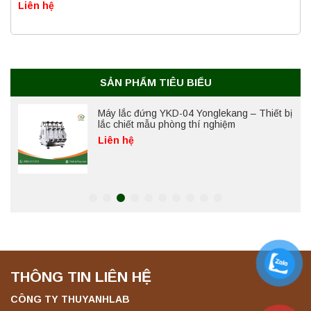
Liên hệ
Máy ly tâm tốc độ cao để bàn YTG18G
Yonglekang – Thiết bị ly tâm phòng thí
nghiệm
Liên hệ
SẢN PHẨM TIÊU BIỂU
Máy lắc đứng YKD-04 Yonglekang – Thiết bị
lắc chiết mẫu phòng thí nghiệm
Liên hệ
Máy lắc đứng YKD-06 Yonglekang – Thiết bị
lắc chiết mẫu phòng thí nghiệm
Liên hệ
THÔNG TIN LIÊN HỆ
Máy lắc đứng YKD-08 Yonglekang – Thiết bị
lắc chiết mẫu phòng thí nghiệm
CÔNG TY THUYANHLAB
Liên hệ