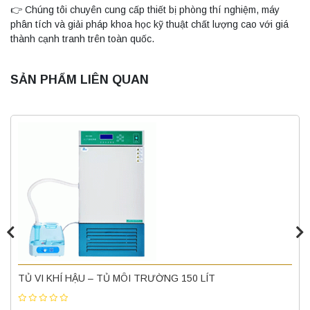
👉 Chúng tôi chuyên cung cấp thiết bị phòng thí nghiệm, máy
phân tích và giải pháp khoa học kỹ thuật chất lượng cao với giá
thành cạnh tranh trên toàn quốc.
SẢN PHẨM LIÊN QUAN
Máy ly tâm tốc độ thấp để bàn YKL02A
Yonglekang – Máy ly tâm phòng thí nghiệm
Liên hệ
Nồi hấp chân không BKQ-B50V BIOBASE
(50 Lít) – Giải pháp tiệt trùng hiệu quả
TỦ VI KHÍ HẬU – TỦ MÔI TRƯỜNG 150 LÍT
Liên hệ