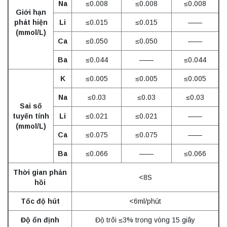
Na
≤0.008
≤0.008
≤0.008
Giới hạn
phát hiện
Li
≤0.015
≤0.015
——
(mmol/L)
Ca
≤0.050
≤0.050
——
Ba
≤0.044
——
≤0.044
K
≤0.005
≤0.005
≤0.005
Na
≤0.03
≤0.03
≤0.03
Sai số
tuyến tính
Li
≤0.021
≤0.021
——
(mmol/L)
Ca
≤0.075
≤0.075
——
Ba
≤0.066
——
≤0.066
Thời gian phản
<8S
hồi
Tốc độ hút
<6ml/phút
Độ ổn định
Độ trôi ≤3% trong vòng 15 giây