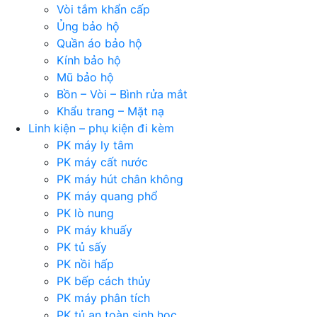
Vòi tắm khẩn cấp
Ủng bảo hộ
Quần áo bảo hộ
Kính bảo hộ
Mũ bảo hộ
Bồn – Vòi – Bình rửa mắt
Khẩu trang – Mặt nạ
Linh kiện – phụ kiện đi kèm
PK máy ly tâm
PK máy cất nước
PK máy hút chân không
PK máy quang phổ
PK lò nung
PK máy khuấy
PK tủ sấy
PK nồi hấp
PK bếp cách thủy
PK máy phân tích
PK tủ an toàn sinh học