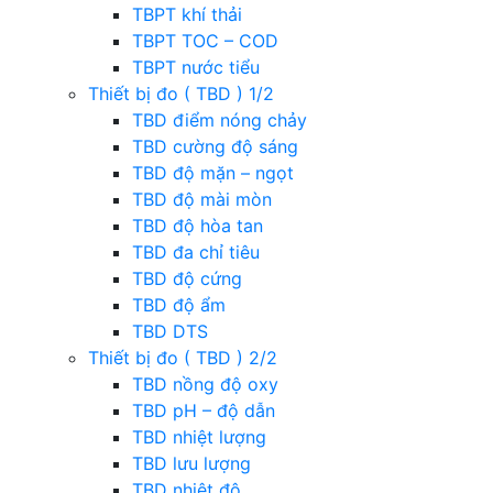
TBPT khí thải
TBPT TOC – COD
TBPT nước tiểu
Thiết bị đo ( TBD ) 1/2
TBD điểm nóng chảy
TBD cường độ sáng
TBD độ mặn – ngọt
TBD độ mài mòn
TBD độ hòa tan
TBD đa chỉ tiêu
TBD độ cứng
TBD độ ẩm
TBD DTS
Thiết bị đo ( TBD ) 2/2
TBD nồng độ oxy
TBD pH – độ dẫn
TBD nhiệt lượng
TBD lưu lượng
TBD nhiệt độ