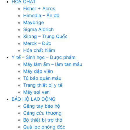
HÓA CHẤT
Fisher + Acros
Himedia – Ấn độ
Maybrige
Sigma Aldrich
Xilong – Trung Quốc
Merck – Đức
Hóa chất hiếm
Y tế – Sinh học – Dược phẩm
Máy làm ấm – làm tan máu
Máy dập viên
Tủ bảo quản máu
Trang thiết bị y tế
Máy soi ven
BẢO HỘ LAO ĐỘNG
Găng tay bảo hộ
Cáng cứu thương
Bộ thiết bị trợ thở
Quả lọc phòng độc