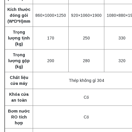
Kích thước
đóng gói
860×1000×1250
920×1060×1900
1080×880×1
(W*D*H)mm
Trọng
lượng tịnh
170
250
330
(kg)
Trọng
lượng gộp
200
280
320
(kg)
Chất liệu
Thép không gỉ 304
cửa máy
Khóa cửa
Có
an toàn
Bơm nước
RO tích
Có
hợp