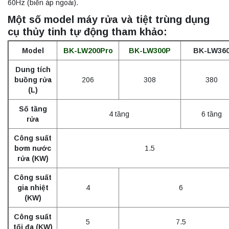
60Hz (biến áp ngoài).
Một số model máy rửa và tiệt trùng dụng
cụ thủy tinh tự động tham khảo:
Model
BK-LW200Pro
BK-LW300P
BK-LW36
Dung tích
buồng rửa
206
308
380
(L)
Số tầng
4 tầng
6 tầng
rửa
Công suất
bơm nước
1.5
rửa (KW)
Công suất
gia nhiệt
4
6
(KW)
Công suất
5
7.5
tối đa (KW)