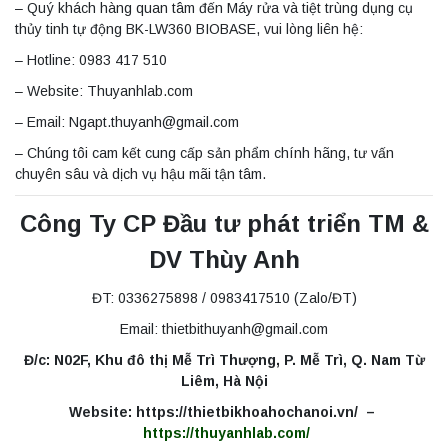
– Quý khách hàng quan tâm đến Máy rửa và tiệt trùng dụng cụ
thủy tinh tự động BK-LW360 BIOBASE, vui lòng liên hệ:
– Hotline: 0983 417 510
– Website: Thuyanhlab.com
– Email: Ngapt.thuyanh@gmail.com
– Chúng tôi cam kết cung cấp sản phẩm chính hãng, tư vấn
chuyên sâu và dịch vụ hậu mãi tận tâm.
Công Ty CP Đầu tư phát triển TM &
DV Thùy Anh
ĐT: 0336275898 / 0983417510 (Zalo/ĐT)
Email: thietbithuyanh@gmail.com
Đ/c: N02F, Khu đô thị Mễ Trì Thượng, P. Mễ Trì, Q. Nam Từ
Liêm, Hà Nội
Website: https://thietbikhoahochanoi.vn/ –
https://thuyanhlab.com/