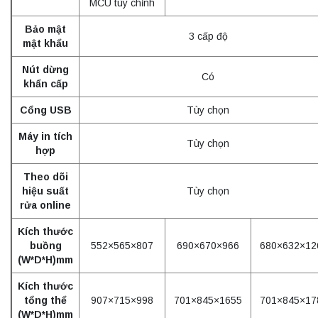
MCU tùy chỉnh
Bảo mật
3 cấp độ
mật khẩu
Nút dừng
Có
khẩn cấp
Cổng USB
Tùy chọn
Máy in tích
Tùy chọn
hợp
Theo dõi
hiệu suất
Tùy chọn
rửa online
Kích thước
buồng
552×565×807
690×670×966
680×632×12
(W*D*H)mm
Kích thước
tổng thể
907×715×998
701×845×1655
701×845×17
(W*D*H)mm