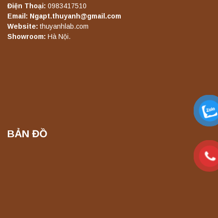
Điện Thoại:
0983417510
Email: Ngapt.thuyanh@gmail.com
Máy ly tâm tốc độ thấp để bàn TD5Z
Website:
thuyanhlab.com
Yonglekang – Thiết bị ly tâm phòng thí
Showroom:
Hà Nội.
nghiệm
Liên hệ
Máy ly tâm tốc độ cao để bàn YTG16G
Yonglekang – Thiết bị ly tâm phòng thí
nghiệm
Liên hệ
BẢN ĐỒ
Máy ly tâm tốc độ cao để bàn YTG16B
Yonglekang – Thiết bị ly tâm phòng thí
nghiệm
Liên hệ
Máy quang kế ngọn lửa FP7201 PEAK
chính hãng – Độ chính xác cao, vận hành
ổn định