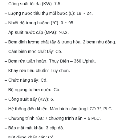
– Công suất tối đa (KW): 7.5.
– Lượng nước tiêu thụ mỗi bước (L): 18 ~ 24.
– Nhiệt độ trong buồng (℃): 0 ~ 95.
– Áp suất nước cấp (MPa): >0.2.
– Bơm định lượng chất tẩy & trung hòa: 2 bơm nhu động.
– Cảm biến mức chất tẩy: Có.
– Bơm rửa tuần hoàn: Thụy Điển – 360 L/phút.
– Khay rửa tiêu chuẩn: Tùy chọn.
– Chức năng sấy: Có.
– Bộ ngưng tụ hơi nước: Có.
– Công suất sấy (KW): 6.
– Hệ thống điều khiển: Màn hình cảm ứng LCD 7″, PLC.
– Chương trình rửa: 7 chương trình sẵn + 6 PLC.
– Bảo mật mật khẩu: 3 cấp độ.
– Nút dừng khẩn cấp: Có.