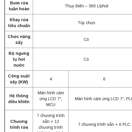
Bơm rửa
Thụy Điển – 360 L/phút
tuần hoàn
Khay rửa
Tùy chọn
tiêu chuẩn
Chức năng
Có
sấy
Bộ ngưng
tụ hơi
Có
nước
Công suất
4
6
sấy (KW)
Màn hình cảm
Hệ thống
ứng LCD 7″,
Màn hình cảm ứng LCD 7″, PL
điều khiển
MCU
7 chương trình
Chương
sẵn + 12
7 chương trình sẵn + 6 PLC
trình rửa
chương trình