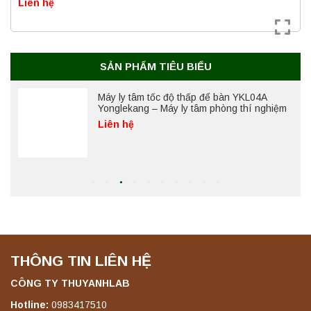
Liên hệ
Máy ly tâm tốc độ cao để bàn YTG18G
Yonglekang – Thiết bị ly tâm phòng thí
nghiệm
Liên hệ
SẢN PHẨM TIÊU BIỂU
Máy ly tâm tốc độ thấp để bàn YKL04A
Yonglekang – Máy ly tâm phòng thí nghiệm
Liên hệ
Máy ly tâm tốc độ thấp để bàn YKL02A
Yonglekang – Máy ly tâm phòng thí nghiệm
Liên hệ
THÔNG TIN LIÊN HỆ
Máy ly tâm tốc độ thấp để bàn TD5A
Yonglekang – Thiết bị ly tâm phòng thí
nghiệm
CÔNG TY THUYANHLAB
Liên hệ
Hotline:
0983417510