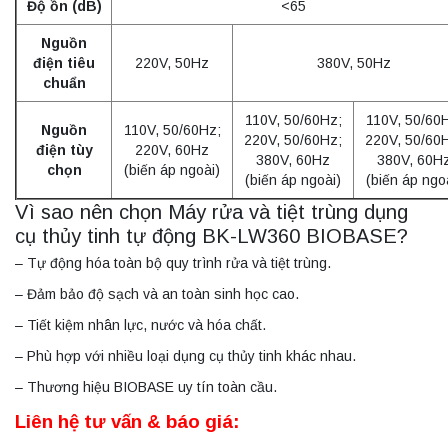
Độ ồn (dB)
<65
Nguồn
điện tiêu
220V, 50Hz
380V, 50Hz
chuẩn
110V, 50/60Hz;
110V, 50/60
Nguồn
110V, 50/60Hz;
220V, 50/60Hz;
220V, 50/60
điện tùy
220V, 60Hz
380V, 60Hz
380V, 60H
chọn
(biến áp ngoài)
(biến áp ngoài)
(biến áp ngo
Vì sao nên chọn Máy rửa và tiệt trùng dụng
cụ thủy tinh tự động BK-LW360 BIOBASE?
– Tự động hóa toàn bộ quy trình rửa và tiệt trùng.
– Đảm bảo độ sạch và an toàn sinh học cao.
– Tiết kiệm nhân lực, nước và hóa chất.
– Phù hợp với nhiều loại dụng cụ thủy tinh khác nhau.
– Thương hiệu BIOBASE uy tín toàn cầu.
Liên hệ tư vấn & báo giá: