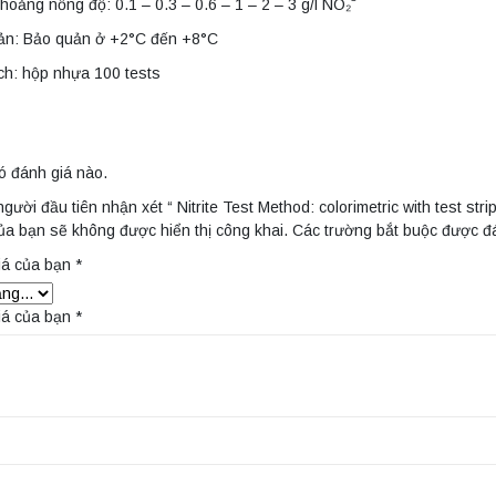
hoảng nồng độ: 0.1 – 0.3 – 0.6 – 1 – 2 – 3 g/l NO₂⁻
ản: Bảo quản ở +2°C đến +8°C
ch: hộp nhựa 100 tests
ó đánh giá nào.
người đầu tiên nhận xét “ Nitrite Test Method: colorimetric with test str
ủa bạn sẽ không được hiển thị công khai.
Các trường bắt buộc được 
iá của bạn
*
iá của bạn
*