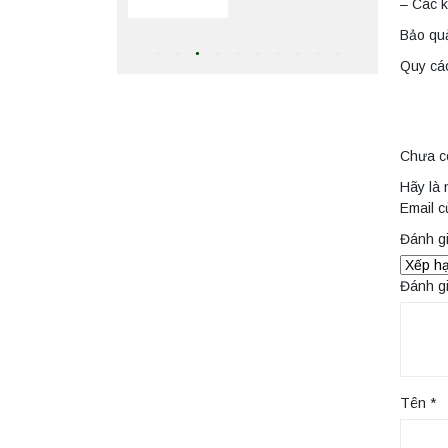
– Các k
Bảo qu
Máy ly tâm tốc độ
thấp để bàn TD5Z
Quy cá
Yonglekang – Thiết
bị ly tâm phòng thí
Liên hệ
nghiệm
Chưa c
Máy ly tâm tốc độ
cao để bàn
Hãy là 
YTG16G
Email c
Yonglekang – Thiết
Liên hệ
bị ly tâm phòng thí
Đánh g
nghiệm
Máy ly tâm tốc độ
Đánh g
cao để bàn
YTG16B
Yonglekang – Thiết
Liên hệ
bị ly tâm phòng thí
nghiệm
Máy quang kế
Tên
*
ngọn lửa FP7201
PEAK chính hãng –
Độ chính xác cao,