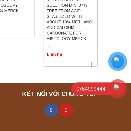
ROSCOPY
SOLUTION MIN. 37%
SYNTHESI
L® MERCK
FREE FROM ACID
MERCK
STABILIZED WITH
ABOUT 10% METHANOL
Liên hệ
AND CALCIUM
CARBONATE FOR
HISTOLOGY MERCK
Liên hệ
0764999444
KẾT NỐI VỚI CHÚNG TÔI