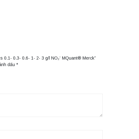
ips 0.1- 0.3- 0.6- 1- 2- 3 g/l NO₂⁻ MQuant® Merck”
đánh dấu
*