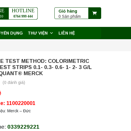
NE
HOTLINE
Giỏ hàng
0 Sản phẩm
10
0764 999 444
UYỂN DỤNG
THƯ VIỆN
LIÊN HỆ
TE TEST METHOD: COLORIMETRIC
ST STRIPS 0.1- 0.3- 0.6- 1- 2- 3 G/L
MQUANT® MERCK
(0 đánh giá)
ệ
e: 1100220001
ệu: Merck – Đức
ne:
0339229221