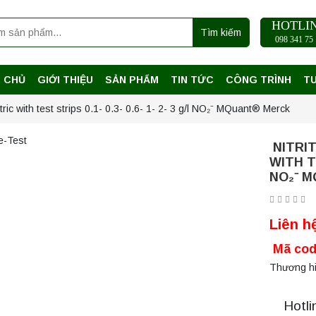
HOTLI
Tìm kiếm
098 341 75 
 CHỦ
GIỚI THIỆU
SẢN PHẨM
TIN TỨC
CÔNG TRÌNH
T
tric with test strips 0.1- 0.3- 0.6- 1- 2- 3 g/l NO₂⁻ MQuant® Merck
NITRI
WITH TE
NO₂⁻ 
Liên h
Mã cod
Thương hi
Hotli