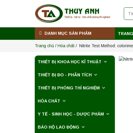
Máy ly tâm tốc độ
cao để bàn
YTG16B
Yonglekang – Thiết
Liên hệ
bị ly tâm phòng thí
nghiệm
DANH MỤC SẢN PHẨM
TRANG
Máy quang kế
ngọn lửa FP7201
Trang chủ
/
Hóa chất
/ Nitrite Test Method: colorime
PEAK chính hãng –
Độ chính xác cao,
Liên hệ
vận hành ổn định
THIẾT BỊ KHOA HỌC KĨ THUẬT
Máy quang kế
THIẾT BỊ ĐO - PHÂN TÍCH
ngọn lửa FP7202
PEAK chính hãng –
Độ chính xác cao,
THIẾT BỊ PHÒNG THÍ NGHIỆM
Liên hệ
vận hành ổn định
HÓA CHẤT
Nồi hấp chân
không BKQ-B50V
Y TẾ - SINH HỌC - DƯỢC PHẨM
BIOBASE (50 Lít) –
Giải pháp tiệt trùng
Liên hệ
hiệu quả
BẢO HỘ LAO ĐỘNG