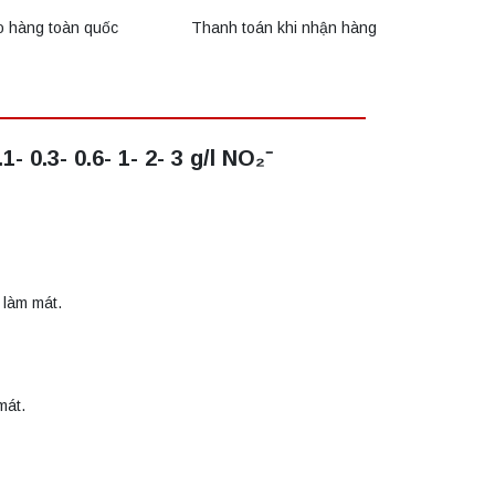
o hàng toàn quốc
Thanh toán khi nhận hàng
- 0.3- 0.6- 1- 2- 3 g/l NO₂⁻
 làm mát.
mát.