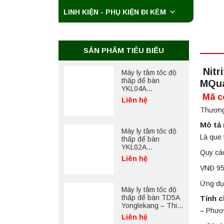
LINH KIỆN - PHỤ KIỆN ĐI KÈM
Máy ly tâm tốc độ
cao để bàn
YTG18G
Yonglekang – Thiết
Liên hệ
bị ly tâm phòng thí
SẢN PHẨM TIÊU BIỂU
nghiệm
Nitri
Máy ly tâm tốc độ
thấp để bàn
MQu
YKL04A
Mã c
Yonglekang – Máy
Liên hệ
ly tâm phòng thí
Thương
nghiệm
Mô tả
Máy ly tâm tốc độ
Là que 
thấp để bàn
YKL02A
Quy các
Yonglekang – Máy
Liên hệ
ly tâm phòng thí
VNĐ 95
nghiệm
Ứng dụn
Máy ly tâm tốc độ
thấp để bàn TD5A
Tính c
Yonglekang – Thiết
– Phươ
bị ly tâm phòng thí
Liên hệ
nghiệm